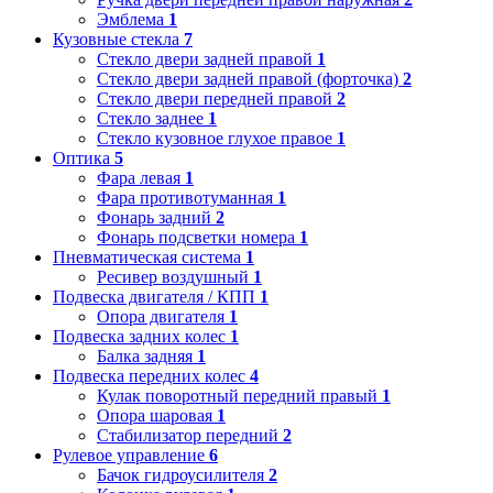
Эмблема
1
Кузовные стекла
7
Стекло двери задней правой
1
Стекло двери задней правой (форточка)
2
Стекло двери передней правой
2
Стекло заднее
1
Стекло кузовное глухое правое
1
Оптика
5
Фара левая
1
Фара противотуманная
1
Фонарь задний
2
Фонарь подсветки номера
1
Пневматическая система
1
Ресивер воздушный
1
Подвеска двигателя / КПП
1
Опора двигателя
1
Подвеска задних колес
1
Балка задняя
1
Подвеска передних колес
4
Кулак поворотный передний правый
1
Опора шаровая
1
Стабилизатор передний
2
Рулевое управление
6
Бачок гидроусилителя
2