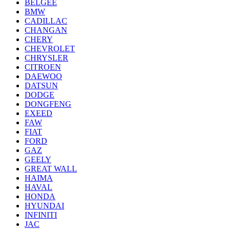
BELGEE
BMW
CADILLAC
CHANGAN
CHERY
CHEVROLET
CHRYSLER
CITROEN
DAEWOO
DATSUN
DODGE
DONGFENG
EXEED
FAW
FIAT
FORD
GAZ
GEELY
GREAT WALL
HAIMA
HAVAL
HONDA
HYUNDAI
INFINITI
JAC