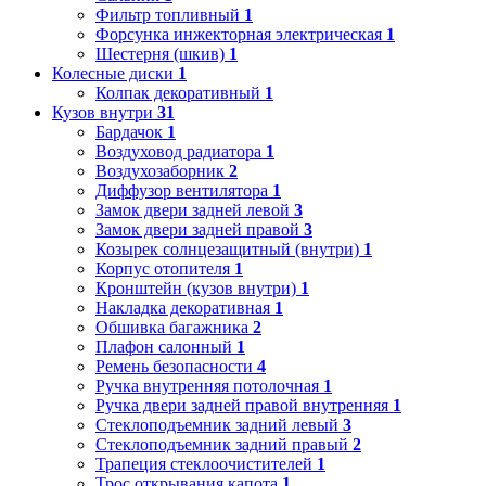
Фильтр топливный
1
Форсунка инжекторная электрическая
1
Шестерня (шкив)
1
Колесные диски
1
Колпак декоративный
1
Кузов внутри
31
Бардачок
1
Воздуховод радиатора
1
Воздухозаборник
2
Диффузор вентилятора
1
Замок двери задней левой
3
Замок двери задней правой
3
Козырек солнцезащитный (внутри)
1
Корпус отопителя
1
Кронштейн (кузов внутри)
1
Накладка декоративная
1
Обшивка багажника
2
Плафон салонный
1
Ремень безопасности
4
Ручка внутренняя потолочная
1
Ручка двери задней правой внутренняя
1
Стеклоподъемник задний левый
3
Стеклоподъемник задний правый
2
Трапеция стеклоочистителей
1
Трос открывания капота
1