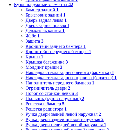
Кузов наружные элементы
42
Бампер задний
1
Брызговик задний
1
Дверь задняя левая
1
Дверь задняя правая
1
Держатель капота
1
Жабо
1
Защита
3
Кронштейн заднего бампера
1
Кронштейн переднего бампера
1
Крыша
1
Крышка багажника
3
Молдинг крыши
3
Накладка стекла заднего левого (бархотка)
1
Накладка стекла заднего правого (бархотка)
1
Наполнитель переднего бампера
1
Ограничитель двери
2
Порог со стойкой левый
3
Пыльник (кузов наружные)
2
Решетка в бампер
5
Решетка радиатора
1
Ручка двери задней левой наружная
2
Ручка двери задней правой наружная
2
Ручка двери передней левой наружная
1
Ручка двери передней правой наружная
2