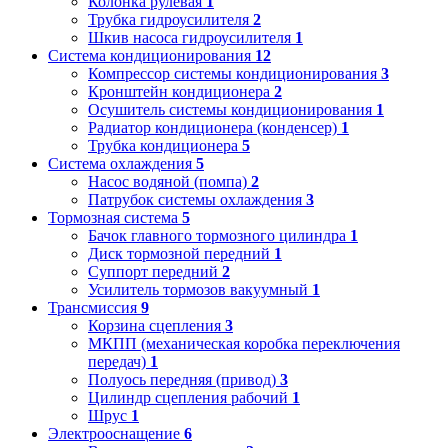
Колонка рулевая
1
Трубка гидроусилителя
2
Шкив насоса гидроусилителя
1
Система кондиционирования
12
Компрессор системы кондиционирования
3
Кронштейн кондиционера
2
Осушитель системы кондиционирования
1
Радиатор кондиционера (конденсер)
1
Трубка кондиционера
5
Система охлаждения
5
Насос водяной (помпа)
2
Патрубок системы охлаждения
3
Тормозная система
5
Бачок главного тормозного цилиндра
1
Диск тормозной передний
1
Суппорт передний
2
Усилитель тормозов вакуумный
1
Трансмиссия
9
Корзина сцепления
3
МКПП (механическая коробка переключения
передач)
1
Полуось передняя (привод)
3
Цилиндр сцепления рабочий
1
Шрус
1
Электрооснащение
6