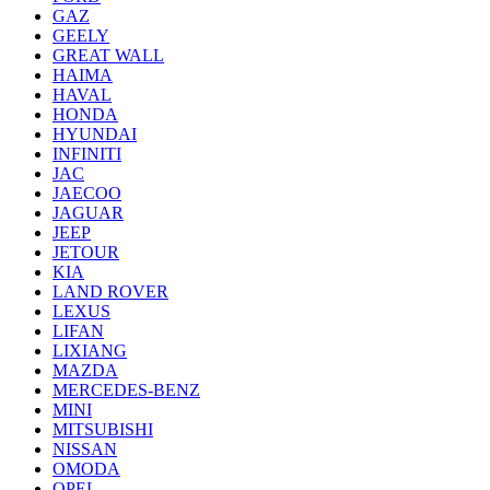
GAZ
GEELY
GREAT WALL
HAIMA
HAVAL
HONDA
HYUNDAI
INFINITI
JAC
JAECOO
JAGUAR
JEEP
JETOUR
KIA
LAND ROVER
LEXUS
LIFAN
LIXIANG
MAZDA
MERCEDES-BENZ
MINI
MITSUBISHI
NISSAN
OMODA
OPEL