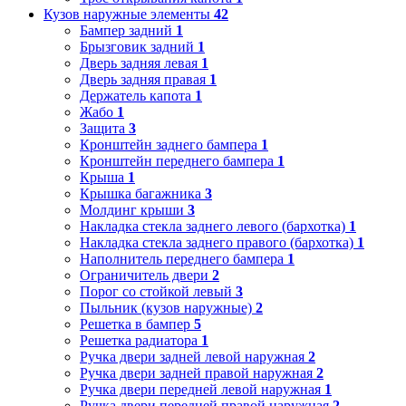
Кузов наружные элементы
42
Бампер задний
1
Брызговик задний
1
Дверь задняя левая
1
Дверь задняя правая
1
Держатель капота
1
Жабо
1
Защита
3
Кронштейн заднего бампера
1
Кронштейн переднего бампера
1
Крыша
1
Крышка багажника
3
Молдинг крыши
3
Накладка стекла заднего левого (бархотка)
1
Накладка стекла заднего правого (бархотка)
1
Наполнитель переднего бампера
1
Ограничитель двери
2
Порог со стойкой левый
3
Пыльник (кузов наружные)
2
Решетка в бампер
5
Решетка радиатора
1
Ручка двери задней левой наружная
2
Ручка двери задней правой наружная
2
Ручка двери передней левой наружная
1
Ручка двери передней правой наружная
2