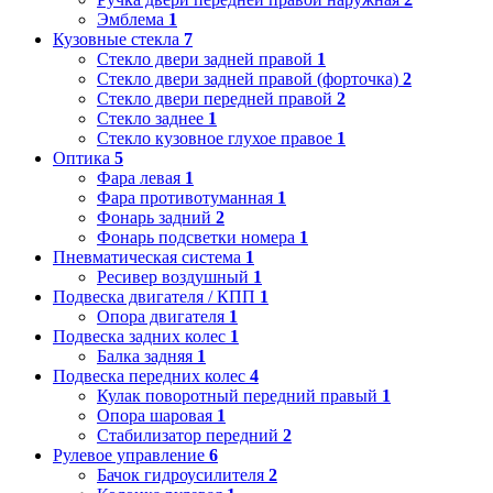
Эмблема
1
Кузовные стекла
7
Стекло двери задней правой
1
Стекло двери задней правой (форточка)
2
Стекло двери передней правой
2
Стекло заднее
1
Стекло кузовное глухое правое
1
Оптика
5
Фара левая
1
Фара противотуманная
1
Фонарь задний
2
Фонарь подсветки номера
1
Пневматическая система
1
Ресивер воздушный
1
Подвеска двигателя / КПП
1
Опора двигателя
1
Подвеска задних колес
1
Балка задняя
1
Подвеска передних колес
4
Кулак поворотный передний правый
1
Опора шаровая
1
Стабилизатор передний
2
Рулевое управление
6
Бачок гидроусилителя
2