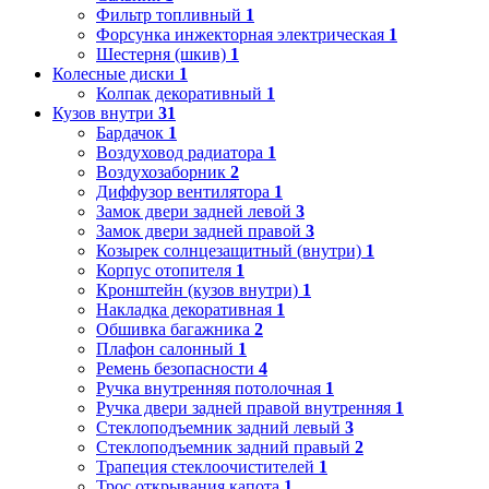
Фильтр топливный
1
Форсунка инжекторная электрическая
1
Шестерня (шкив)
1
Колесные диски
1
Колпак декоративный
1
Кузов внутри
31
Бардачок
1
Воздуховод радиатора
1
Воздухозаборник
2
Диффузор вентилятора
1
Замок двери задней левой
3
Замок двери задней правой
3
Козырек солнцезащитный (внутри)
1
Корпус отопителя
1
Кронштейн (кузов внутри)
1
Накладка декоративная
1
Обшивка багажника
2
Плафон салонный
1
Ремень безопасности
4
Ручка внутренняя потолочная
1
Ручка двери задней правой внутренняя
1
Стеклоподъемник задний левый
3
Стеклоподъемник задний правый
2
Трапеция стеклоочистителей
1
Трос открывания капота
1