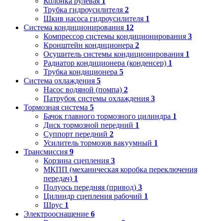
Колонка рулевая
1
Трубка гидроусилителя
2
Шкив насоса гидроусилителя
1
Система кондиционирования
12
Компрессор системы кондиционирования
3
Кронштейн кондиционера
2
Осушитель системы кондиционирования
1
Радиатор кондиционера (конденсер)
1
Трубка кондиционера
5
Система охлаждения
5
Насос водяной (помпа)
2
Патрубок системы охлаждения
3
Тормозная система
5
Бачок главного тормозного цилиндра
1
Диск тормозной передний
1
Суппорт передний
2
Усилитель тормозов вакуумный
1
Трансмиссия
9
Корзина сцепления
3
МКПП (механическая коробка переключения
передач)
1
Полуось передняя (привод)
3
Цилиндр сцепления рабочий
1
Шрус
1
Электрооснащение
6