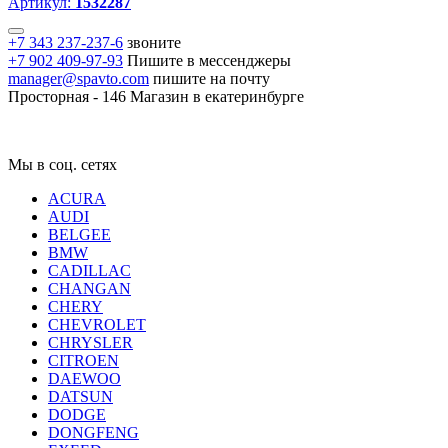
Артикул:
1532287
+7 343 237-237-6
звоните
+7 902 409-97-93
Пишите в мессенджеры
manager@spavto.com
пишите на почту
Просторная - 146
Магазин в екатеринбурге
Мы в соц. сетях
ACURA
AUDI
BELGEE
BMW
CADILLAC
CHANGAN
CHERY
CHEVROLET
CHRYSLER
CITROEN
DAEWOO
DATSUN
DODGE
DONGFENG