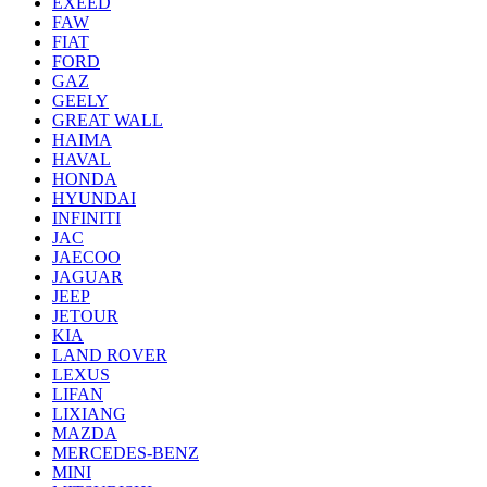
EXEED
FAW
FIAT
FORD
GAZ
GEELY
GREAT WALL
HAIMA
HAVAL
HONDA
HYUNDAI
INFINITI
JAC
JAECOO
JAGUAR
JEEP
JETOUR
KIA
LAND ROVER
LEXUS
LIFAN
LIXIANG
MAZDA
MERCEDES-BENZ
MINI