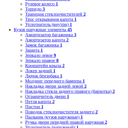
Рулевое колесо
1
Торпедо
3
Трапеция стеклоочистителей
2
Трос открывания капота
1
Уплотнитель (внутри)
1
Кузов наружные элементы
45
Амортизатор багажника
3
Амортизатор капота
2
Замок багажника
1
Защита
1
Зеркало левое
9
Зеркало правое
8
Кронштейн крыла
2
Локер задний
1
Лючок бензобака
1
Молдинг переднего бампера
1
Накладка двери задней левой
2
Накладка стекла заднего правого (бархотка)
2
Ограничитель двери
1
Петля капота
2
Пистон
1
Поводок стеклоочистителя заднего
2
Пыльник (кузов наружные)
1
Ручка двери передней правой наружная
2
Уплотнитель (наружный)
1