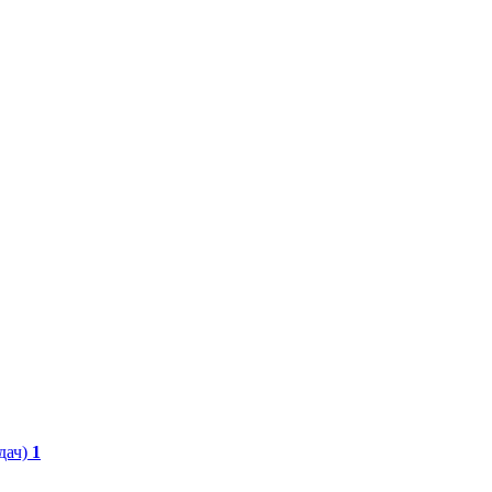
дач)
1