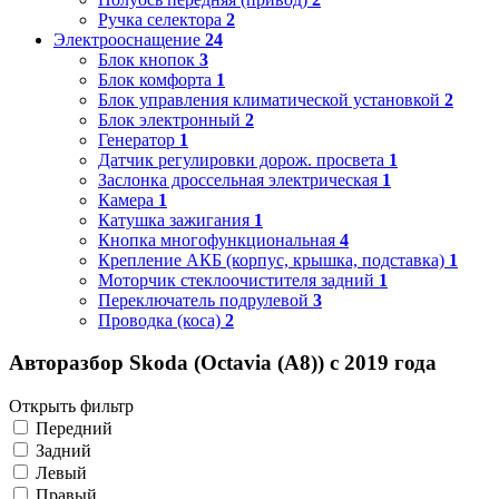
Ручка селектора
2
Электрооснащение
24
Блок кнопок
3
Блок комфорта
1
Блок управления климатической установкой
2
Блок электронный
2
Генератор
1
Датчик регулировки дорож. просвета
1
Заслонка дроссельная электрическая
1
Камера
1
Катушка зажигания
1
Кнопка многофункциональная
4
Крепление АКБ (корпус, крышка, подставка)
1
Моторчик стеклоочистителя задний
1
Переключатель подрулевой
3
Проводка (коса)
2
Авторазбор Skoda (Octavia (A8)) с 2019 года
Открыть фильтр
Передний
Задний
Левый
Правый