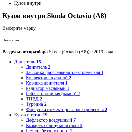
Кузов внутри
Кузов внутри Skoda Octavia (A8)
Выберите марку
Навигация
Разделы авторазбора
Skoda (Octavia (A8)) с 2019 года
Двигатель
15
Двигатель
2
Заслонка дроссельная электрическая
1
Коллектор впускной
2
Крышка двигателя
1
Радиатор масляный
1
Рейка топливная (рампа)
2
ТНВД
2
Турбина
2
Форсунка инжекторная электрическая
2
Кузов внутри
19
Дефлектор воздушный
7
Козырек солнцезащитный
3
Ремень безопасности
1