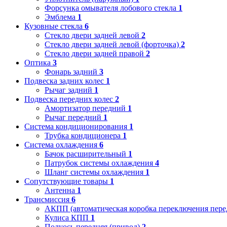
Форсунка омывателя лобового стекла
1
Эмблема
1
Кузовные стекла
6
Стекло двери задней левой
2
Стекло двери задней левой (форточка)
2
Стекло двери задней правой
2
Оптика
3
Фонарь задний
3
Подвеска задних колес
1
Рычаг задний
1
Подвеска передних колес
2
Амортизатор передний
1
Рычаг передний
1
Система кондиционирования
1
Трубка кондиционера
1
Система охлаждения
6
Бачок расширительный
1
Патрубок системы охлаждения
4
Шланг системы охлаждения
1
Сопутствующие товары
1
Антенна
1
Трансмиссия
6
АКПП (автоматическая коробка переключения пере
Кулиса КПП
1
Полуось передняя (привод)
2