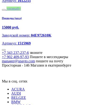
Артикул:
1612255
новый
Проводка (коса)
15000 руб.
Заводской номер:
04E972610K
Артикул:
1515969
+7 343 237-237-6
звоните
+7 902 409-97-93
Пишите в мессенджеры
manager@spavto.com
пишите на почту
Просторная - 146
Магазин в екатеринбурге
Мы в соц. сетях
ACURA
AUDI
BELGEE
BMW