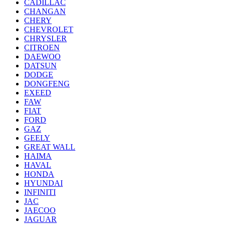
CADILLAC
CHANGAN
CHERY
CHEVROLET
CHRYSLER
CITROEN
DAEWOO
DATSUN
DODGE
DONGFENG
EXEED
FAW
FIAT
FORD
GAZ
GEELY
GREAT WALL
HAIMA
HAVAL
HONDA
HYUNDAI
INFINITI
JAC
JAECOO
JAGUAR