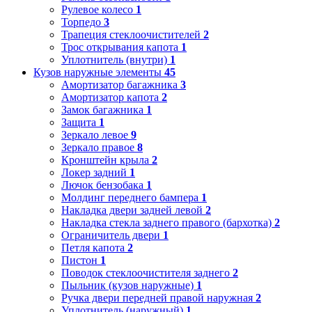
Рулевое колесо
1
Торпедо
3
Трапеция стеклоочистителей
2
Трос открывания капота
1
Уплотнитель (внутри)
1
Кузов наружные элементы
45
Амортизатор багажника
3
Амортизатор капота
2
Замок багажника
1
Защита
1
Зеркало левое
9
Зеркало правое
8
Кронштейн крыла
2
Локер задний
1
Лючок бензобака
1
Молдинг переднего бампера
1
Накладка двери задней левой
2
Накладка стекла заднего правого (бархотка)
2
Ограничитель двери
1
Петля капота
2
Пистон
1
Поводок стеклоочистителя заднего
2
Пыльник (кузов наружные)
1
Ручка двери передней правой наружная
2
Уплотнитель (наружный)
1