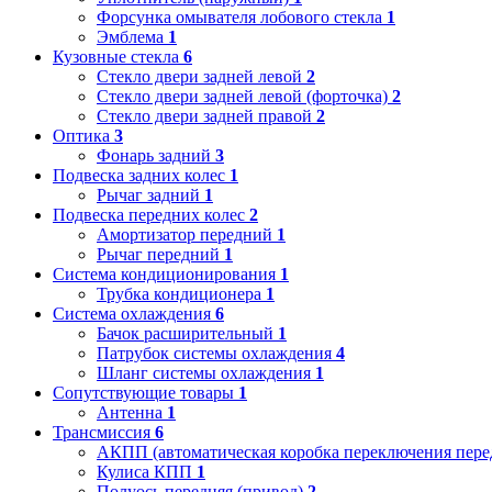
Форсунка омывателя лобового стекла
1
Эмблема
1
Кузовные стекла
6
Стекло двери задней левой
2
Стекло двери задней левой (форточка)
2
Стекло двери задней правой
2
Оптика
3
Фонарь задний
3
Подвеска задних колес
1
Рычаг задний
1
Подвеска передних колес
2
Амортизатор передний
1
Рычаг передний
1
Система кондиционирования
1
Трубка кондиционера
1
Система охлаждения
6
Бачок расширительный
1
Патрубок системы охлаждения
4
Шланг системы охлаждения
1
Сопутствующие товары
1
Антенна
1
Трансмиссия
6
АКПП (автоматическая коробка переключения пере
Кулиса КПП
1
Полуось передняя (привод)
2