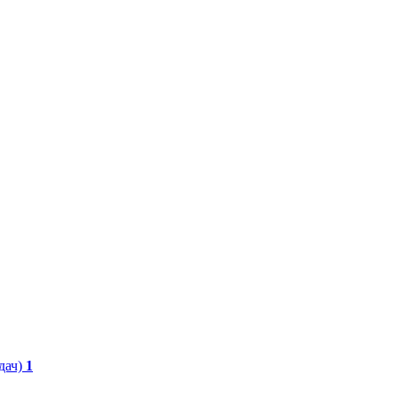
дач)
1