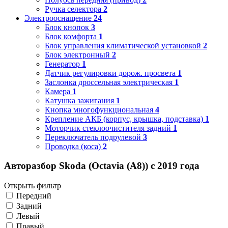
Ручка селектора
2
Электрооснащение
24
Блок кнопок
3
Блок комфорта
1
Блок управления климатической установкой
2
Блок электронный
2
Генератор
1
Датчик регулировки дорож. просвета
1
Заслонка дроссельная электрическая
1
Камера
1
Катушка зажигания
1
Кнопка многофункциональная
4
Крепление АКБ (корпус, крышка, подставка)
1
Моторчик стеклоочистителя задний
1
Переключатель подрулевой
3
Проводка (коса)
2
Авторазбор Skoda (Octavia (A8)) с 2019 года
Открыть фильтр
Передний
Задний
Левый
Правый