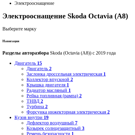
Электрооснащение
Электрооснащение Skoda Octavia (A8)
Выберите марку
Навигация
Разделы авторазбора
Skoda (Octavia (A8)) с 2019 года
Двигатель
15
Двигатель
2
Заслонка дроссельная электрическая
1
Коллектор впускной
2
Крышка двигателя
1
Радиатор масляный
1
Рейка топливная (рампа)
2
ТНВД
2
Турбина
2
Форсунка инжекторная электрическая
2
Кузов внутри
19
Дефлектор воздушный
7
Козырек солнцезащитный
3
Ремень безопасности
1