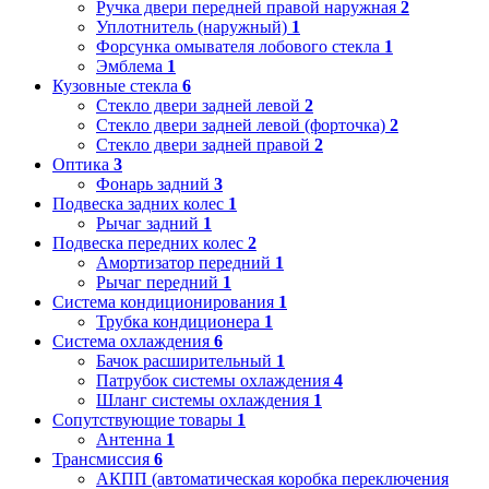
Ручка двери передней правой наружная
2
Уплотнитель (наружный)
1
Форсунка омывателя лобового стекла
1
Эмблема
1
Кузовные стекла
6
Стекло двери задней левой
2
Стекло двери задней левой (форточка)
2
Стекло двери задней правой
2
Оптика
3
Фонарь задний
3
Подвеска задних колес
1
Рычаг задний
1
Подвеска передних колес
2
Амортизатор передний
1
Рычаг передний
1
Система кондиционирования
1
Трубка кондиционера
1
Система охлаждения
6
Бачок расширительный
1
Патрубок системы охлаждения
4
Шланг системы охлаждения
1
Сопутствующие товары
1
Антенна
1
Трансмиссия
6
АКПП (автоматическая коробка переключения