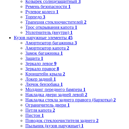
Козырек солнцезащитный
3
Ремень безопасности
1
Рулевое колесо
1
Торпедо
3
Трапеция стеклоочистителей
2
Трос открывания капота
1
Уплотнитель (внутри)
1
Кузов наружные элементы
45
Амортизатор багажника
3
Амортизатор капота
2
Замок багажника
1
Защита
1
Зеркало левое
9
Зеркало правое
8
Кронштейн крыла
2
Локер задний
1
Лючок бензобака
1
Молдинг переднего бампера
1
Накладка двери задней левой
2
Накладка стекла заднего правого (бархотка)
2
Ограничитель двери
1
Петля капота
2
Пистон
1
Поводок стеклоочистителя заднего
2
Пыльник (кузов наружные)
1