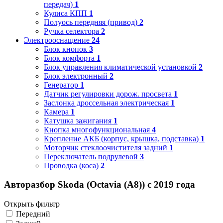
передач)
1
Кулиса КПП
1
Полуось передняя (привод)
2
Ручка селектора
2
Электрооснащение
24
Блок кнопок
3
Блок комфорта
1
Блок управления климатической установкой
2
Блок электронный
2
Генератор
1
Датчик регулировки дорож. просвета
1
Заслонка дроссельная электрическая
1
Камера
1
Катушка зажигания
1
Кнопка многофункциональная
4
Крепление АКБ (корпус, крышка, подставка)
1
Моторчик стеклоочистителя задний
1
Переключатель подрулевой
3
Проводка (коса)
2
Авторазбор Skoda (Octavia (A8)) с 2019 года
Открыть фильтр
Передний