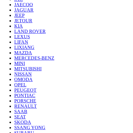
JAECOO
JAGUAR
JEEP
JETOUR
KIA
LAND ROVER
LEXUS
LIFAN
LIXIANG
MAZDA
MERCEDES-BENZ
MINI
MITSUBISHI
NISSAN
OMODA
OPEL
PEUGEOT
PONTIAC
PORSCHE
RENAULT
SAAB
SEAT
SKODA
SSANG YONG
SUBARU