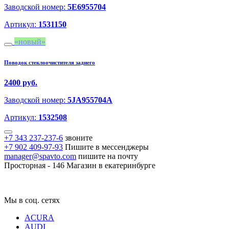
Заводской номер:
5E6955704
Артикул:
1531150
новый
Поводок стеклоочистителя заднего
2400 руб.
Заводской номер:
5JA955704A
Артикул:
1532508
+7 343 237-237-6
звоните
+7 902 409-97-93
Пишите в мессенджеры
manager@spavto.com
пишите на почту
Просторная - 146
Магазин в екатеринбурге
Мы в соц. сетях
ACURA
AUDI