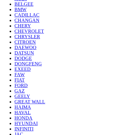
BELGEE
BMW
CADILLAC
CHANGAN
CHERY
CHEVROLET
CHRYSLER
CITROEN
DAEWOO
DATSUN
DODGE
DONGFENG
EXEED
FAW
FIAT
FORD
GAZ
GEELY
GREAT WALL
HAIMA
HAVAL
HONDA
HYUNDAI
INFINITI
JAC