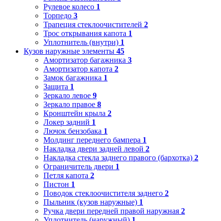
Рулевое колесо
1
Торпедо
3
Трапеция стеклоочистителей
2
Трос открывания капота
1
Уплотнитель (внутри)
1
Кузов наружные элементы
45
Амортизатор багажника
3
Амортизатор капота
2
Замок багажника
1
Защита
1
Зеркало левое
9
Зеркало правое
8
Кронштейн крыла
2
Локер задний
1
Лючок бензобака
1
Молдинг переднего бампера
1
Накладка двери задней левой
2
Накладка стекла заднего правого (бархотка)
2
Ограничитель двери
1
Петля капота
2
Пистон
1
Поводок стеклоочистителя заднего
2
Пыльник (кузов наружные)
1
Ручка двери передней правой наружная
2
Уплотнитель (наружный)
1