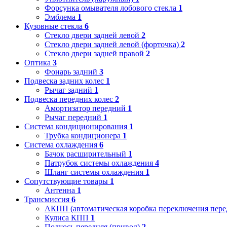
Форсунка омывателя лобового стекла
1
Эмблема
1
Кузовные стекла
6
Стекло двери задней левой
2
Стекло двери задней левой (форточка)
2
Стекло двери задней правой
2
Оптика
3
Фонарь задний
3
Подвеска задних колес
1
Рычаг задний
1
Подвеска передних колес
2
Амортизатор передний
1
Рычаг передний
1
Система кондиционирования
1
Трубка кондиционера
1
Система охлаждения
6
Бачок расширительный
1
Патрубок системы охлаждения
4
Шланг системы охлаждения
1
Сопутствующие товары
1
Антенна
1
Трансмиссия
6
АКПП (автоматическая коробка переключения пере
Кулиса КПП
1
Полуось передняя (привод)
2