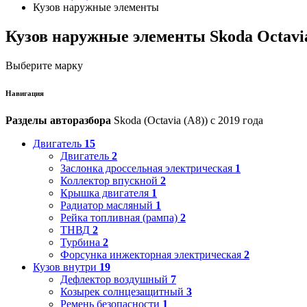
Кузов наружные элементы
Кузов наружные элементы Skoda Octavia
Выберите марку
Навигация
Разделы авторазбора
Skoda (Octavia (A8)) с 2019 года
Двигатель
15
Двигатель
2
Заслонка дроссельная электрическая
1
Коллектор впускной
2
Крышка двигателя
1
Радиатор масляный
1
Рейка топливная (рампа)
2
ТНВД
2
Турбина
2
Форсунка инжекторная электрическая
2
Кузов внутри
19
Дефлектор воздушный
7
Козырек солнцезащитный
3
Ремень безопасности
1