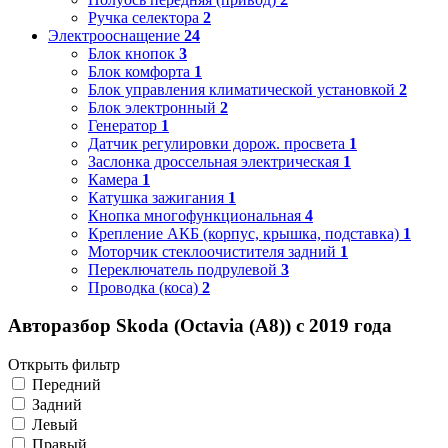
Ручка селектора
2
Электрооснащение
24
Блок кнопок
3
Блок комфорта
1
Блок управления климатической установкой
2
Блок электронный
2
Генератор
1
Датчик регулировки дорож. просвета
1
Заслонка дроссельная электрическая
1
Камера
1
Катушка зажигания
1
Кнопка многофункциональная
4
Крепление АКБ (корпус, крышка, подставка)
1
Моторчик стеклоочистителя задний
1
Переключатель подрулевой
3
Проводка (коса)
2
Авторазбор Skoda (Octavia (A8)) с 2019 года
Открыть фильтр
Передний
Задний
Левый
Правый