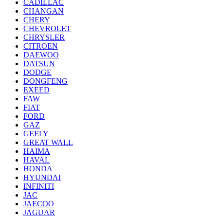
CADILLAC
CHANGAN
CHERY
CHEVROLET
CHRYSLER
CITROEN
DAEWOO
DATSUN
DODGE
DONGFENG
EXEED
FAW
FIAT
FORD
GAZ
GEELY
GREAT WALL
HAIMA
HAVAL
HONDA
HYUNDAI
INFINITI
JAC
JAECOO
JAGUAR