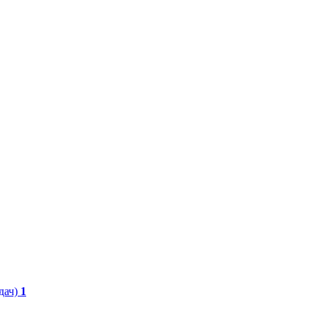
дач)
1