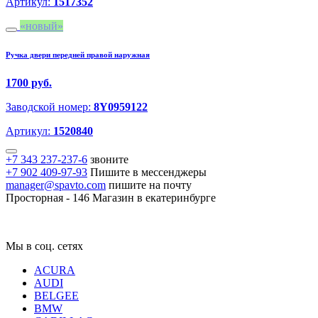
Артикул:
1517352
новый
Ручка двери передней правой наружная
1700 руб.
Заводской номер:
8Y0959122
Артикул:
1520840
+7 343 237-237-6
звоните
+7 902 409-97-93
Пишите в мессенджеры
manager@spavto.com
пишите на почту
Просторная - 146
Магазин в екатеринбурге
Мы в соц. сетях
ACURA
AUDI
BELGEE
BMW