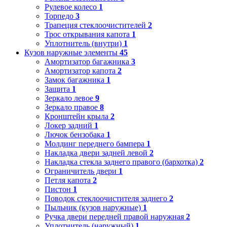
Рулевое колесо
1
Торпедо
3
Трапеция стеклоочистителей
2
Трос открывания капота
1
Уплотнитель (внутри)
1
Кузов наружные элементы
45
Амортизатор багажника
3
Амортизатор капота
2
Замок багажника
1
Защита
1
Зеркало левое
9
Зеркало правое
8
Кронштейн крыла
2
Локер задний
1
Лючок бензобака
1
Молдинг переднего бампера
1
Накладка двери задней левой
2
Накладка стекла заднего правого (бархотка)
2
Ограничитель двери
1
Петля капота
2
Пистон
1
Поводок стеклоочистителя заднего
2
Пыльник (кузов наружные)
1
Ручка двери передней правой наружная
2
Уплотнитель (наружный)
1