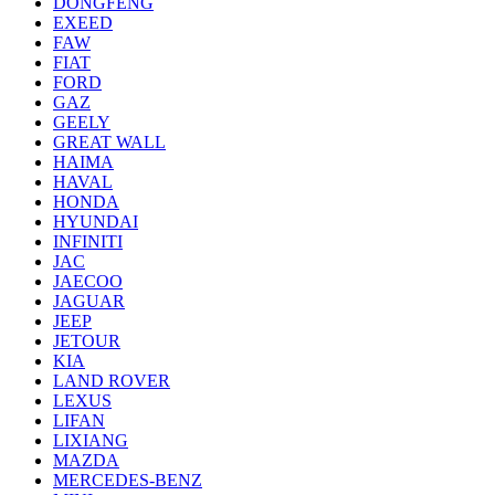
DONGFENG
EXEED
FAW
FIAT
FORD
GAZ
GEELY
GREAT WALL
HAIMA
HAVAL
HONDA
HYUNDAI
INFINITI
JAC
JAECOO
JAGUAR
JEEP
JETOUR
KIA
LAND ROVER
LEXUS
LIFAN
LIXIANG
MAZDA
MERCEDES-BENZ