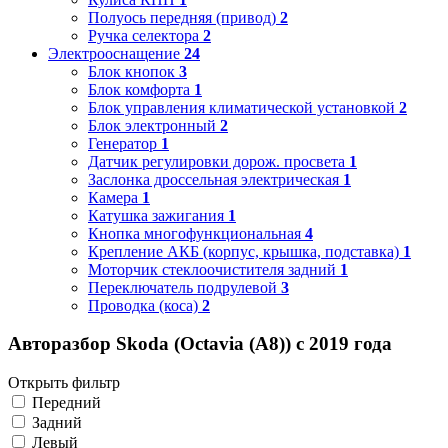
Полуось передняя (привод)
2
Ручка селектора
2
Электрооснащение
24
Блок кнопок
3
Блок комфорта
1
Блок управления климатической установкой
2
Блок электронный
2
Генератор
1
Датчик регулировки дорож. просвета
1
Заслонка дроссельная электрическая
1
Камера
1
Катушка зажигания
1
Кнопка многофункциональная
4
Крепление АКБ (корпус, крышка, подставка)
1
Моторчик стеклоочистителя задний
1
Переключатель подрулевой
3
Проводка (коса)
2
Авторазбор Skoda (Octavia (A8)) с 2019 года
Открыть фильтр
Передний
Задний
Левый