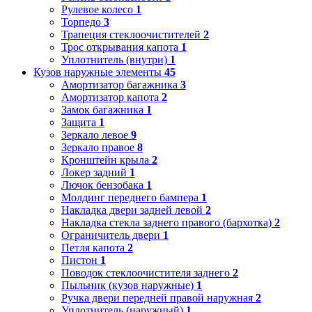
Рулевое колесо
1
Торпедо
3
Трапеция стеклоочистителей
2
Трос открывания капота
1
Уплотнитель (внутри)
1
Кузов наружные элементы
45
Амортизатор багажника
3
Амортизатор капота
2
Замок багажника
1
Защита
1
Зеркало левое
9
Зеркало правое
8
Кронштейн крыла
2
Локер задний
1
Лючок бензобака
1
Молдинг переднего бампера
1
Накладка двери задней левой
2
Накладка стекла заднего правого (бархотка)
2
Ограничитель двери
1
Петля капота
2
Пистон
1
Поводок стеклоочистителя заднего
2
Пыльник (кузов наружные)
1
Ручка двери передней правой наружная
2
Уплотнитель (наружный)
1