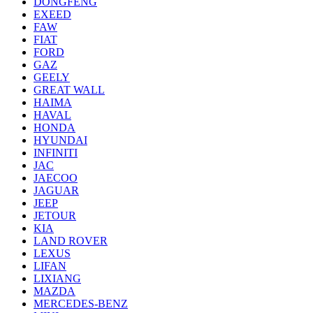
DONGFENG
EXEED
FAW
FIAT
FORD
GAZ
GEELY
GREAT WALL
HAIMA
HAVAL
HONDA
HYUNDAI
INFINITI
JAC
JAECOO
JAGUAR
JEEP
JETOUR
KIA
LAND ROVER
LEXUS
LIFAN
LIXIANG
MAZDA
MERCEDES-BENZ