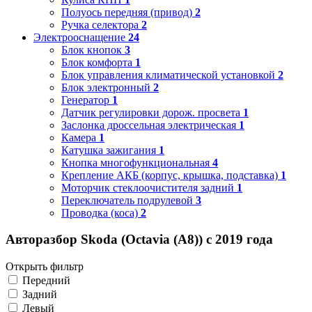
Полуось передняя (привод)
2
Ручка селектора
2
Электрооснащение
24
Блок кнопок
3
Блок комфорта
1
Блок управления климатической установкой
2
Блок электронный
2
Генератор
1
Датчик регулировки дорож. просвета
1
Заслонка дроссельная электрическая
1
Камера
1
Катушка зажигания
1
Кнопка многофункциональная
4
Крепление АКБ (корпус, крышка, подставка)
1
Моторчик стеклоочистителя задний
1
Переключатель подрулевой
3
Проводка (коса)
2
Авторазбор Skoda (Octavia (A8)) с 2019 года
Открыть фильтр
Передний
Задний
Левый