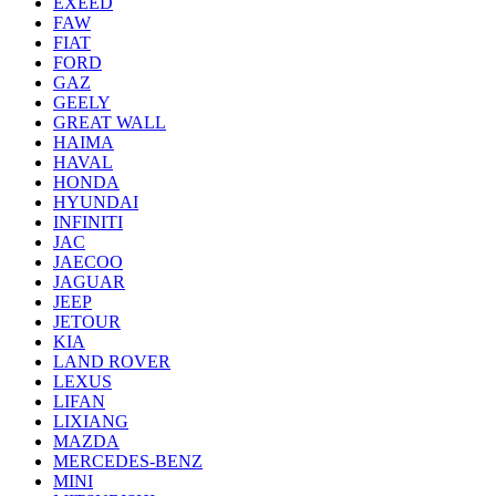
EXEED
FAW
FIAT
FORD
GAZ
GEELY
GREAT WALL
HAIMA
HAVAL
HONDA
HYUNDAI
INFINITI
JAC
JAECOO
JAGUAR
JEEP
JETOUR
KIA
LAND ROVER
LEXUS
LIFAN
LIXIANG
MAZDA
MERCEDES-BENZ
MINI