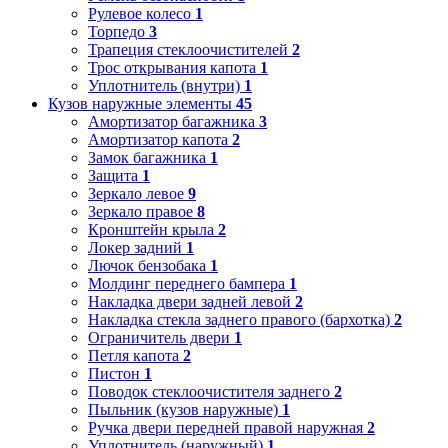
Рулевое колесо
1
Торпедо
3
Трапеция стеклоочистителей
2
Трос открывания капота
1
Уплотнитель (внутри)
1
Кузов наружные элементы
45
Амортизатор багажника
3
Амортизатор капота
2
Замок багажника
1
Защита
1
Зеркало левое
9
Зеркало правое
8
Кронштейн крыла
2
Локер задний
1
Лючок бензобака
1
Молдинг переднего бампера
1
Накладка двери задней левой
2
Накладка стекла заднего правого (бархотка)
2
Ограничитель двери
1
Петля капота
2
Пистон
1
Поводок стеклоочистителя заднего
2
Пыльник (кузов наружные)
1
Ручка двери передней правой наружная
2
Уплотнитель (наружный)
1