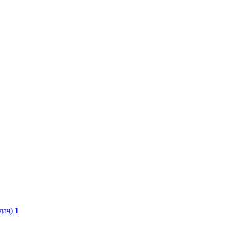
дач)
1