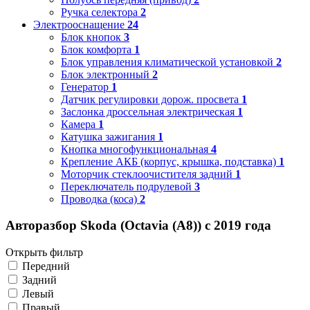
Ручка селектора
2
Электрооснащение
24
Блок кнопок
3
Блок комфорта
1
Блок управления климатической установкой
2
Блок электронный
2
Генератор
1
Датчик регулировки дорож. просвета
1
Заслонка дроссельная электрическая
1
Камера
1
Катушка зажигания
1
Кнопка многофункциональная
4
Крепление АКБ (корпус, крышка, подставка)
1
Моторчик стеклоочистителя задний
1
Переключатель подрулевой
3
Проводка (коса)
2
Авторазбор Skoda (Octavia (A8)) с 2019 года
Открыть фильтр
Передний
Задний
Левый
Правый