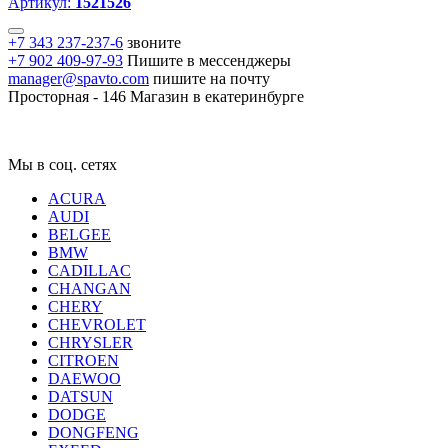
Артикул:
1521526
+7 343 237-237-6
звоните
+7 902 409-97-93
Пишите в мессенджеры
manager@spavto.com
пишите на почту
Просторная - 146
Магазин в екатеринбурге
Мы в соц. сетях
ACURA
AUDI
BELGEE
BMW
CADILLAC
CHANGAN
CHERY
CHEVROLET
CHRYSLER
CITROEN
DAEWOO
DATSUN
DODGE
DONGFENG