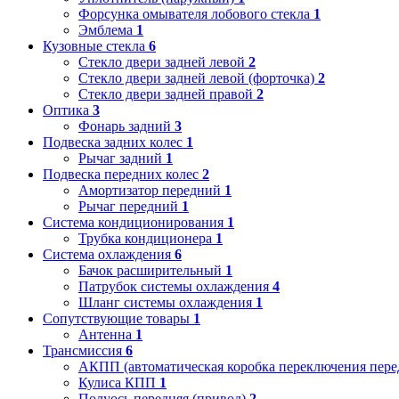
Форсунка омывателя лобового стекла
1
Эмблема
1
Кузовные стекла
6
Стекло двери задней левой
2
Стекло двери задней левой (форточка)
2
Стекло двери задней правой
2
Оптика
3
Фонарь задний
3
Подвеска задних колес
1
Рычаг задний
1
Подвеска передних колес
2
Амортизатор передний
1
Рычаг передний
1
Система кондиционирования
1
Трубка кондиционера
1
Система охлаждения
6
Бачок расширительный
1
Патрубок системы охлаждения
4
Шланг системы охлаждения
1
Сопутствующие товары
1
Антенна
1
Трансмиссия
6
АКПП (автоматическая коробка переключения пере
Кулиса КПП
1
Полуось передняя (привод)
2