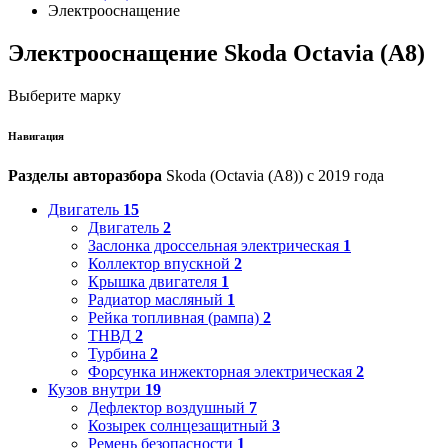
Электрооснащение
Электрооснащение Skoda Octavia (A8)
Выберите марку
Навигация
Разделы авторазбора
Skoda (Octavia (A8)) с 2019 года
Двигатель
15
Двигатель
2
Заслонка дроссельная электрическая
1
Коллектор впускной
2
Крышка двигателя
1
Радиатор масляный
1
Рейка топливная (рампа)
2
ТНВД
2
Турбина
2
Форсунка инжекторная электрическая
2
Кузов внутри
19
Дефлектор воздушный
7
Козырек солнцезащитный
3
Ремень безопасности
1