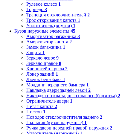
Рулевое колесо
1
Торпедо
3
Трапеция стеклоочистителей
2
Трос открывания капота
1
Уплотнитель (внутри)
1
Кузов наружные элементы
45
Амортизатор багажника
3
Амортизатор капота
2
Замок багажника
1
Защита
1
Зеркало левое
9
Зеркало правое
8
Кронштейн крыла
2
Локер задний
1
Лючок бензобака
1
Молдинг переднего бампера
1
Накладка двери задней левой
2
Накладка стекла заднего правого (бархотка)
2
Ограничитель двери
1
Петля капота
2
Пистон
1
Поводок стеклоочистителя заднего
2
Пыльник (кузов наружные)
1
Ручка двери передней правой наружная
2
Уплотнитель (наружный)
1