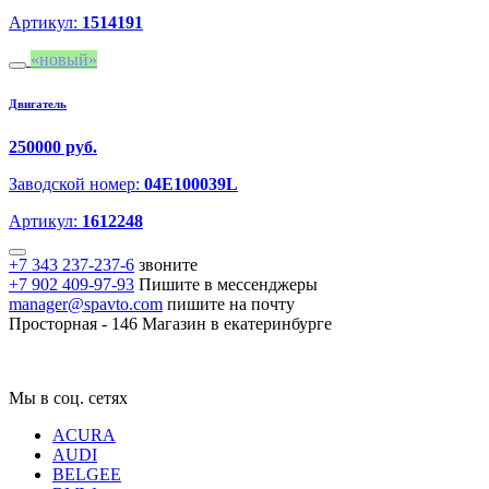
Артикул:
1514191
новый
Двигатель
250000 руб.
Заводской номер:
04E100039L
Артикул:
1612248
+7 343 237-237-6
звоните
+7 902 409-97-93
Пишите в мессенджеры
manager@spavto.com
пишите на почту
Просторная - 146
Магазин в екатеринбурге
Мы в соц. сетях
ACURA
AUDI
BELGEE