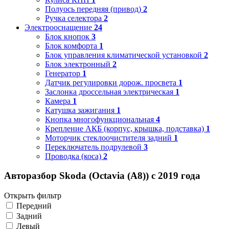
Полуось передняя (привод)
2
Ручка селектора
2
Электрооснащение
24
Блок кнопок
3
Блок комфорта
1
Блок управления климатической установкой
2
Блок электронный
2
Генератор
1
Датчик регулировки дорож. просвета
1
Заслонка дроссельная электрическая
1
Камера
1
Катушка зажигания
1
Кнопка многофункциональная
4
Крепление АКБ (корпус, крышка, подставка)
1
Моторчик стеклоочистителя задний
1
Переключатель подрулевой
3
Проводка (коса)
2
Авторазбор Skoda (Octavia (A8)) с 2019 года
Открыть фильтр
Передний
Задний
Левый