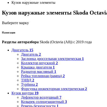
Кузов наружные элементы
Кузов наружные элементы Skoda Octavia
Выберите марку
Навигация
Разделы авторазбора
Skoda (Octavia (A8)) с 2019 года
Двигатель
15
Двигатель
2
Заслонка дроссельная электрическая
1
Коллектор впускной
2
Крышка двигателя
1
Радиатор масляный
1
Рейка топливная (рампа)
2
ТНВД
2
Турбина
2
Форсунка инжекторная электрическая
2
Кузов внутри
19
Дефлектор воздушный
7
Козырек солнцезащитный
3
Ремень безопасности
1