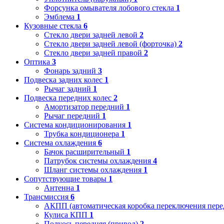
Форсунка омывателя лобового стекла
1
Эмблема
1
Кузовные стекла
6
Стекло двери задней левой
2
Стекло двери задней левой (форточка)
2
Стекло двери задней правой
2
Оптика
3
Фонарь задний
3
Подвеска задних колес
1
Рычаг задний
1
Подвеска передних колес
2
Амортизатор передний
1
Рычаг передний
1
Система кондиционирования
1
Трубка кондиционера
1
Система охлаждения
6
Бачок расширительный
1
Патрубок системы охлаждения
4
Шланг системы охлаждения
1
Сопутствующие товары
1
Антенна
1
Трансмиссия
6
АКПП (автоматическая коробка переключения пере
Кулиса КПП
1
Полуось передняя (привод)
2