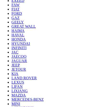
EXEED
FAW
FIAT
FORD
GAZ
GEELY
GREAT WALL
HAIMA
HAVAL
HONDA
HYUNDAI
INFINITI
JAC
JAECOO
JAGUAR
JEEP
JETOUR
KIA
LAND ROVER
LEXUS
LIFAN
LIXIANG
MAZDA
MERCEDES-BENZ
MINI