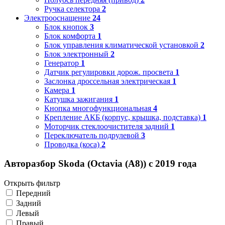
Ручка селектора
2
Электрооснащение
24
Блок кнопок
3
Блок комфорта
1
Блок управления климатической установкой
2
Блок электронный
2
Генератор
1
Датчик регулировки дорож. просвета
1
Заслонка дроссельная электрическая
1
Камера
1
Катушка зажигания
1
Кнопка многофункциональная
4
Крепление АКБ (корпус, крышка, подставка)
1
Моторчик стеклоочистителя задний
1
Переключатель подрулевой
3
Проводка (коса)
2
Авторазбор Skoda (Octavia (A8)) с 2019 года
Открыть фильтр
Передний
Задний
Левый
Правый