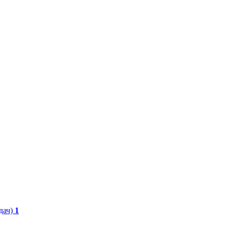
дач)
1