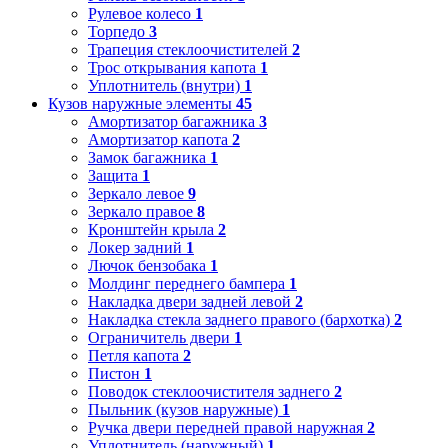
Рулевое колесо
1
Торпедо
3
Трапеция стеклоочистителей
2
Трос открывания капота
1
Уплотнитель (внутри)
1
Кузов наружные элементы
45
Амортизатор багажника
3
Амортизатор капота
2
Замок багажника
1
Защита
1
Зеркало левое
9
Зеркало правое
8
Кронштейн крыла
2
Локер задний
1
Лючок бензобака
1
Молдинг переднего бампера
1
Накладка двери задней левой
2
Накладка стекла заднего правого (бархотка)
2
Ограничитель двери
1
Петля капота
2
Пистон
1
Поводок стеклоочистителя заднего
2
Пыльник (кузов наружные)
1
Ручка двери передней правой наружная
2
Уплотнитель (наружный)
1