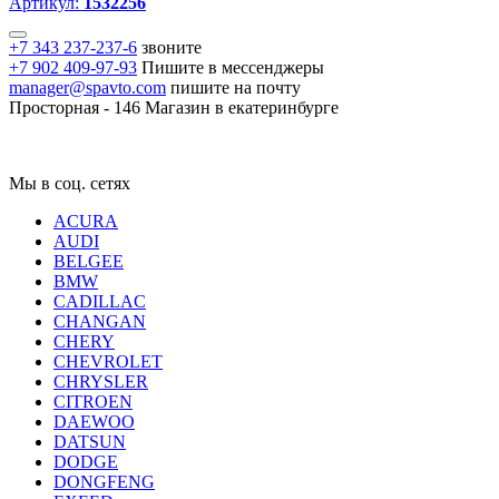
Артикул:
1532256
+7 343 237-237-6
звоните
+7 902 409-97-93
Пишите в мессенджеры
manager@spavto.com
пишите на почту
Просторная - 146
Магазин в екатеринбурге
Мы в соц. сетях
ACURA
AUDI
BELGEE
BMW
CADILLAC
CHANGAN
CHERY
CHEVROLET
CHRYSLER
CITROEN
DAEWOO
DATSUN
DODGE
DONGFENG