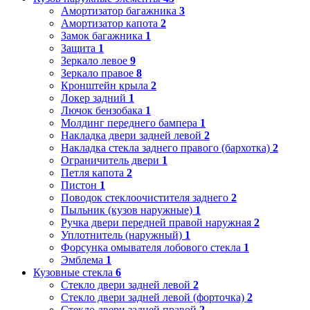
Амортизатор багажника
3
Амортизатор капота
2
Замок багажника
1
Защита
1
Зеркало левое
9
Зеркало правое
8
Кронштейн крыла
2
Локер задний
1
Лючок бензобака
1
Молдинг переднего бампера
1
Накладка двери задней левой
2
Накладка стекла заднего правого (бархотка)
2
Ограничитель двери
1
Петля капота
2
Пистон
1
Поводок стеклоочистителя заднего
2
Пыльник (кузов наружные)
1
Ручка двери передней правой наружная
2
Уплотнитель (наружный)
1
Форсунка омывателя лобового стекла
1
Эмблема
1
Кузовные стекла
6
Стекло двери задней левой
2
Стекло двери задней левой (форточка)
2
Стекло двери задней правой
2