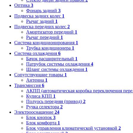
Оптика
3
Фонарь задний
3
Подвеска задних колес
1
Рычаг задний
1
Подвеска передних колес
2
Амортизатор передний
1
Рычаг передний
1
Система кондиционирования
1
Трубка кондиционера
1
Система охлаждения
6
Бачок расширительный
1
Патрубок системы охлаждения
4
Шланг системы охлаждения
1
Сопутствующие товары
1
Антенна
1
Трансмиссия
6
АКПП (автоматическая коробка переключения пере
Кулиса КПП
1
Полуось передняя (привод)
2
Ручка селектора
2
Электрооснащение
24
Блок кнопок
3
Блок комфорта
1
Блок управления климатической установкой
2