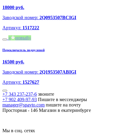
18000 руб.
Заводской номер:
2Q0953507BCIGI
Артикул:
1517222
новый
Переключатель подрулевой
16500 руб.
Заводской номер:
2Q1953507ABIGI
Артикул:
1527627
+7 343 237-237-6
звоните
+7 902 409-97-93
Пишите в мессенджеры
manager@spavto.com
пишите на почту
Просторная - 146
Магазин в екатеринбурге
Мы в соц. сетях