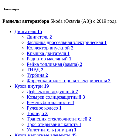
Навигация
Разделы авторазбора
Skoda (Octavia (A8)) с 2019 года
Двигатель
15
Двигатель
2
Заслонка дроссельная электрическая
1
Коллектор впускной
2
Крышка двигателя
1
Радиатор масляный
1
Рейка топливная (рампа)
2
ТНВД
2
Турбина
2
Форсунка инжекторная электрическая
2
Кузов внутри
19
Дефлектор воздушный
7
Козырек солнцезащитный
3
Ремень безопасности
1
Рулевое колесо
1
Торпедо
3
Трапеция стеклоочистителей
2
Трос открывания капота
1
Уплотнитель (внутри)
1
Кузов наружные элементы
45