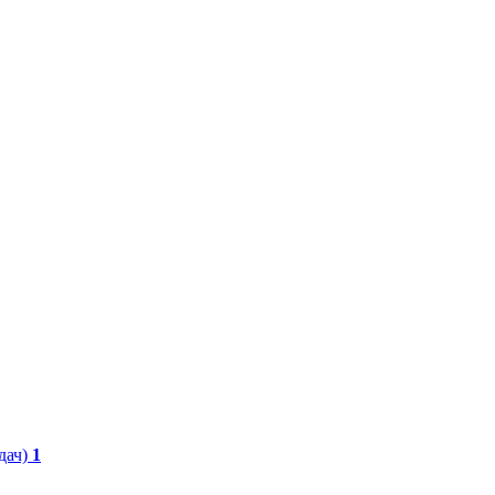
дач)
1