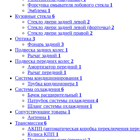
Форсунка омывателя лобового стекла
1
Эмблема
1
Кузовные стекла
6
Стекло двери задней левой
2
Стекло двери задней левой (форточка)
2
Стекло двери задней правой
2
Оптика
3
Фонарь задний
3
Подвеска задних колес
1
Рычаг задний
1
Подвеска передних колес
2
Амортизатор передний
1
Рычаг передний
1
Система кондиционирования
1
Трубка кондиционера
1
Система охлаждения
6
Бачок расширительный
1
Патрубок системы охлаждения
4
Шланг системы охлаждения
1
Сопутствующие товары
1
Антенна
1
Трансмиссия
6
АКПП (автоматическая коробка переключения пере
Кулиса КПП
1
Полуось передняя (привод)
2