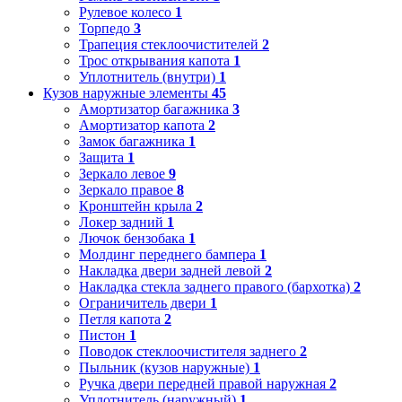
Рулевое колесо
1
Торпедо
3
Трапеция стеклоочистителей
2
Трос открывания капота
1
Уплотнитель (внутри)
1
Кузов наружные элементы
45
Амортизатор багажника
3
Амортизатор капота
2
Замок багажника
1
Защита
1
Зеркало левое
9
Зеркало правое
8
Кронштейн крыла
2
Локер задний
1
Лючок бензобака
1
Молдинг переднего бампера
1
Накладка двери задней левой
2
Накладка стекла заднего правого (бархотка)
2
Ограничитель двери
1
Петля капота
2
Пистон
1
Поводок стеклоочистителя заднего
2
Пыльник (кузов наружные)
1
Ручка двери передней правой наружная
2
Уплотнитель (наружный)
1