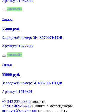
Артикул:
1532355
новый
Торпедо
55000 руб.
Заводской номер:
5E4857007H1QB
Артикул:
1527283
новый
Торпедо
55000 руб.
Заводской номер:
5E4857007H1QB
Артикул:
1519301
+7 343 237-237-6
звоните
+7 902 409-97-93
Пишите в мессенджеры
manager@spavto.com
пишите на почту