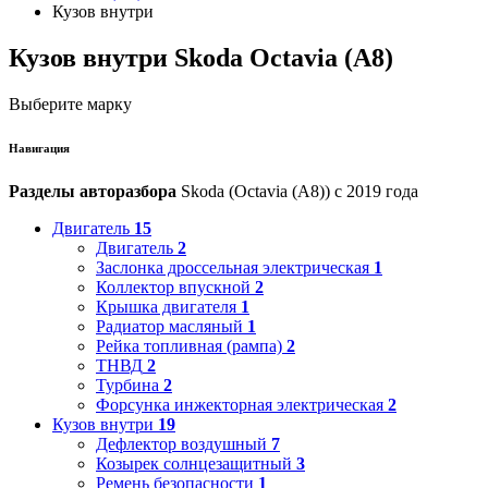
Кузов внутри
Кузов внутри Skoda Octavia (A8)
Выберите марку
Навигация
Разделы авторазбора
Skoda (Octavia (A8)) с 2019 года
Двигатель
15
Двигатель
2
Заслонка дроссельная электрическая
1
Коллектор впускной
2
Крышка двигателя
1
Радиатор масляный
1
Рейка топливная (рампа)
2
ТНВД
2
Турбина
2
Форсунка инжекторная электрическая
2
Кузов внутри
19
Дефлектор воздушный
7
Козырек солнцезащитный
3
Ремень безопасности
1