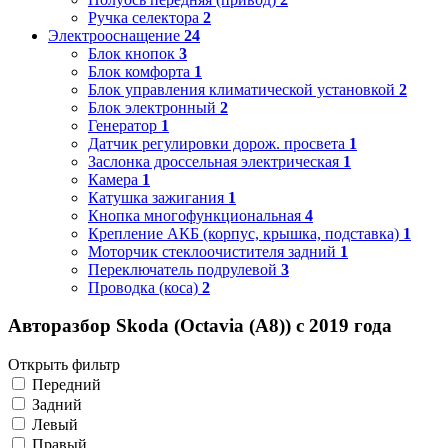
Ручка селектора
2
Электрооснащение
24
Блок кнопок
3
Блок комфорта
1
Блок управления климатической установкой
2
Блок электронный
2
Генератор
1
Датчик регулировки дорож. просвета
1
Заслонка дроссельная электрическая
1
Камера
1
Катушка зажигания
1
Кнопка многофункциональная
4
Крепление АКБ (корпус, крышка, подставка)
1
Моторчик стеклоочистителя задний
1
Переключатель подрулевой
3
Проводка (коса)
2
Авторазбор Skoda (Octavia (A8)) с 2019 года
Открыть фильтр
Передний
Задний
Левый
Правый