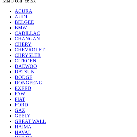
Мы в соц. сетях
ACURA
AUDI
BELGEE
BMW
CADILLAC
CHANGAN
CHERY
CHEVROLET
CHRYSLER
CITROEN
DAEWOO
DATSUN
DODGE
DONGFENG
EXEED
FAW
FIAT
FORD
GAZ
GEELY
GREAT WALL
HAIMA
HAVAL