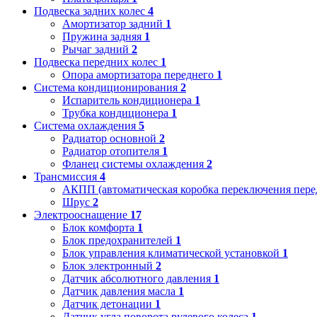
Подвеска задних колес
4
Амортизатор задний
1
Пружина задняя
1
Рычаг задний
2
Подвеска передних колес
1
Опора амортизатора переднего
1
Система кондиционирования
2
Испаритель кондиционера
1
Трубка кондиционера
1
Система охлаждения
5
Радиатор основной
2
Радиатор отопителя
1
Фланец системы охлаждения
2
Трансмиссия
4
АКПП (автоматическая коробка переключения пере
Шрус
2
Электрооснащение
17
Блок комфорта
1
Блок предохранителей
1
Блок управления климатической установкой
1
Блок электронный
2
Датчик абсолютного давления
1
Датчик давления масла
1
Датчик детонации
1
Датчик угла поворота рулевого колеса
1