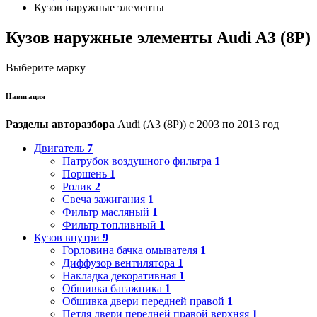
Кузов наружные элементы
Кузов наружные элементы Audi A3 (8P)
Выберите марку
Навигация
Разделы авторазбора
Audi (A3 (8P)) с 2003 по 2013 год
Двигатель
7
Патрубок воздушного фильтра
1
Поршень
1
Ролик
2
Свеча зажигания
1
Фильтр масляный
1
Фильтр топливный
1
Кузов внутри
9
Горловина бачка омывателя
1
Диффузор вентилятора
1
Накладка декоративная
1
Обшивка багажника
1
Обшивка двери передней правой
1
Петля двери передней правой верхняя
1