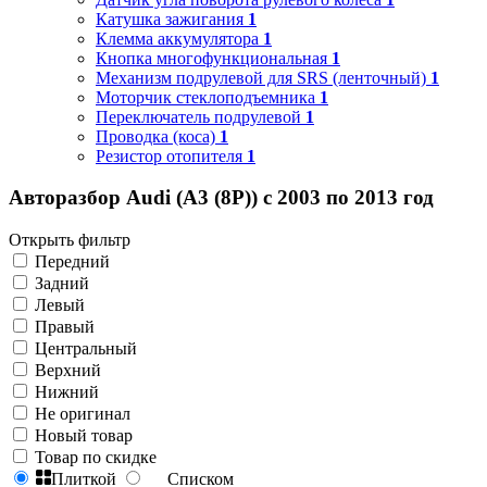
Катушка зажигания
1
Клемма аккумулятора
1
Кнопка многофункциональная
1
Механизм подрулевой для SRS (ленточный)
1
Моторчик стеклоподъемника
1
Переключатель подрулевой
1
Проводка (коса)
1
Резистор отопителя
1
Авторазбор Audi (A3 (8P)) с 2003 по 2013 год
Открыть фильтр
Передний
Задний
Левый
Правый
Центральный
Верхний
Нижний
Не оригинал
Новый товар
Товар по скидке
Плиткой
Списком