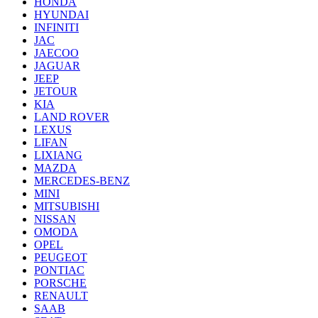
HONDA
HYUNDAI
INFINITI
JAC
JAECOO
JAGUAR
JEEP
JETOUR
KIA
LAND ROVER
LEXUS
LIFAN
LIXIANG
MAZDA
MERCEDES-BENZ
MINI
MITSUBISHI
NISSAN
OMODA
OPEL
PEUGEOT
PONTIAC
PORSCHE
RENAULT
SAAB