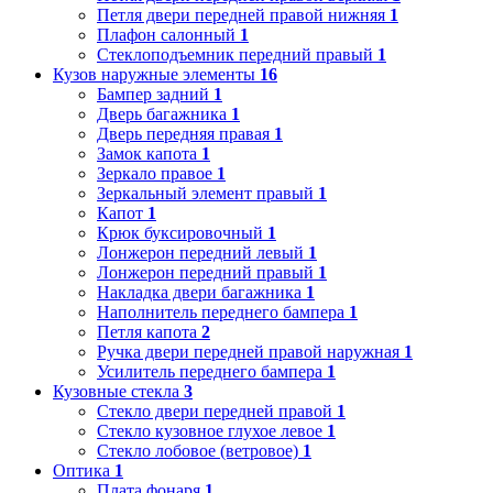
Петля двери передней правой нижняя
1
Плафон салонный
1
Стеклоподъемник передний правый
1
Кузов наружные элементы
16
Бампер задний
1
Дверь багажника
1
Дверь передняя правая
1
Замок капота
1
Зеркало правое
1
Зеркальный элемент правый
1
Капот
1
Крюк буксировочный
1
Лонжерон передний левый
1
Лонжерон передний правый
1
Накладка двери багажника
1
Наполнитель переднего бампера
1
Петля капота
2
Ручка двери передней правой наружная
1
Усилитель переднего бампера
1
Кузовные стекла
3
Стекло двери передней правой
1
Стекло кузовное глухое левое
1
Стекло лобовое (ветровое)
1
Оптика
1
Плата фонаря
1