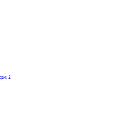
дач)
2