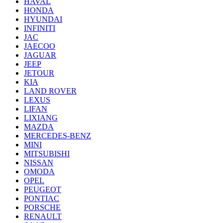
HAVAL
HONDA
HYUNDAI
INFINITI
JAC
JAECOO
JAGUAR
JEEP
JETOUR
KIA
LAND ROVER
LEXUS
LIFAN
LIXIANG
MAZDA
MERCEDES-BENZ
MINI
MITSUBISHI
NISSAN
OMODA
OPEL
PEUGEOT
PONTIAC
PORSCHE
RENAULT