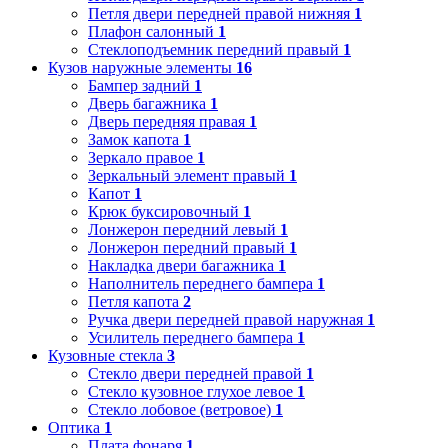
Петля двери передней правой нижняя
1
Плафон салонный
1
Стеклоподъемник передний правый
1
Кузов наружные элементы
16
Бампер задний
1
Дверь багажника
1
Дверь передняя правая
1
Замок капота
1
Зеркало правое
1
Зеркальный элемент правый
1
Капот
1
Крюк буксировочный
1
Лонжерон передний левый
1
Лонжерон передний правый
1
Накладка двери багажника
1
Наполнитель переднего бампера
1
Петля капота
2
Ручка двери передней правой наружная
1
Усилитель переднего бампера
1
Кузовные стекла
3
Стекло двери передней правой
1
Стекло кузовное глухое левое
1
Стекло лобовое (ветровое)
1
Оптика
1
Плата фонаря
1