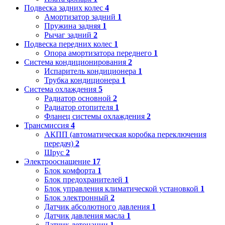
Подвеска задних колес
4
Амортизатор задний
1
Пружина задняя
1
Рычаг задний
2
Подвеска передних колес
1
Опора амортизатора переднего
1
Система кондиционирования
2
Испаритель кондиционера
1
Трубка кондиционера
1
Система охлаждения
5
Радиатор основной
2
Радиатор отопителя
1
Фланец системы охлаждения
2
Трансмиссия
4
АКПП (автоматическая коробка переключения
передач)
2
Шрус
2
Электрооснащение
17
Блок комфорта
1
Блок предохранителей
1
Блок управления климатической установкой
1
Блок электронный
2
Датчик абсолютного давления
1
Датчик давления масла
1
Датчик детонации
1