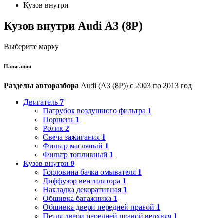
Кузов внутри
Кузов внутри Audi A3 (8P)
Выберите марку
Навигация
Разделы авторазбора
Audi (A3 (8P)) с 2003 по 2013 год
Двигатель
7
Патрубок воздушного фильтра
1
Поршень
1
Ролик
2
Свеча зажигания
1
Фильтр масляный
1
Фильтр топливный
1
Кузов внутри
9
Горловина бачка омывателя
1
Диффузор вентилятора
1
Накладка декоративная
1
Обшивка багажника
1
Обшивка двери передней правой
1
Петля двери передней правой верхняя
1