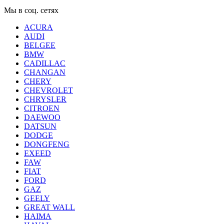
Мы в соц. сетях
ACURA
AUDI
BELGEE
BMW
CADILLAC
CHANGAN
CHERY
CHEVROLET
CHRYSLER
CITROEN
DAEWOO
DATSUN
DODGE
DONGFENG
EXEED
FAW
FIAT
FORD
GAZ
GEELY
GREAT WALL
HAIMA