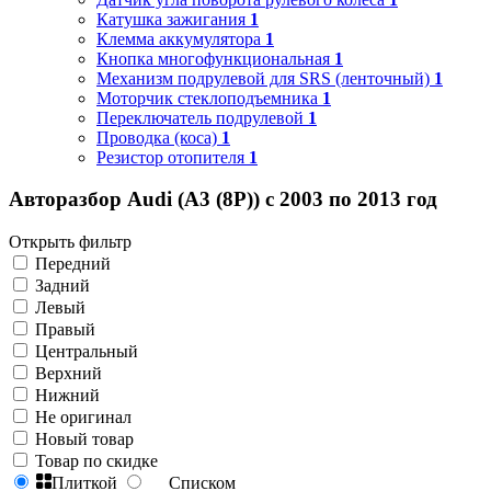
Катушка зажигания
1
Клемма аккумулятора
1
Кнопка многофункциональная
1
Механизм подрулевой для SRS (ленточный)
1
Моторчик стеклоподъемника
1
Переключатель подрулевой
1
Проводка (коса)
1
Резистор отопителя
1
Авторазбор Audi (A3 (8P)) с 2003 по 2013 год
Открыть фильтр
Передний
Задний
Левый
Правый
Центральный
Верхний
Нижний
Не оригинал
Новый товар
Товар по скидке
Плиткой
Списком