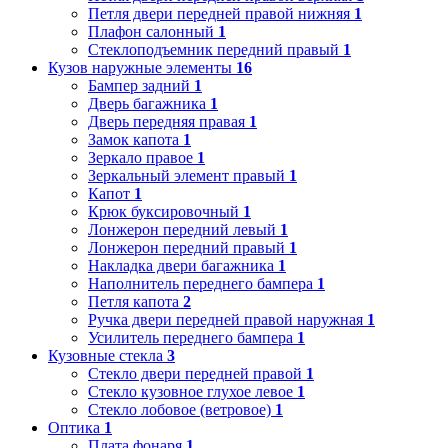
Петля двери передней правой нижняя
1
Плафон салонный
1
Стеклоподъемник передний правый
1
Кузов наружные элементы
16
Бампер задний
1
Дверь багажника
1
Дверь передняя правая
1
Замок капота
1
Зеркало правое
1
Зеркальный элемент правый
1
Капот
1
Крюк буксировочный
1
Лонжерон передний левый
1
Лонжерон передний правый
1
Накладка двери багажника
1
Наполнитель переднего бампера
1
Петля капота
2
Ручка двери передней правой наружная
1
Усилитель переднего бампера
1
Кузовные стекла
3
Стекло двери передней правой
1
Стекло кузовное глухое левое
1
Стекло лобовое (ветровое)
1
Оптика
1
Плата фонаря
1