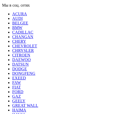
Мы в соц. сетях
ACURA
AUDI
BELGEE
BMW
CADILLAC
CHANGAN
CHERY
CHEVROLET
CHRYSLER
CITROEN
DAEWOO
DATSUN
DODGE
DONGFENG
EXEED
FAW
FIAT
FORD
GAZ
GEELY
GREAT WALL
HAIMA