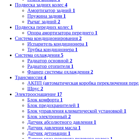
Подвеска задних колес
4
Амортизатор задний
1
Пружина задняя
1
Рычаг задний
2
Подвеска передних колес
1
Опора амортизатора переднего
1
Система кондиционирования
2
Испаритель кондиционера
1
Трубка кондиционера
1
Система охлаждения
5
Радиатор основной
2
Радиатор отопителя
1
Фланец системы охлаждения
2
Трансмиссия
4
АКПП (автоматическая коробка переключения пере
Шрус
2
Электрооснащение
17
Блок комфорта
1
Блок предохранителей
1
Блок управления климатической установкой
1
Блок электронный
2
Датчик абсолютного давления
1
Датчик давления масла
1
Датчик детонации
1
Датчик угла поворота рулевого колеса
1