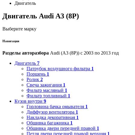
Двигатель
Двигатель Audi A3 (8P)
Выберите марку
Навигация
Разделы авторазбора
Audi (A3 (8P)) с 2003 по 2013 год
Двигатель
7
Патрубок воздушного фильтра
1
Поршень
1
Ролик
2
Свеча зажигания
1
Фильтр масляный
1
Фильтр топливный
1
Кузов внутри
9
Горловина бачка омывателя
1
Диффузор вентилятора
1
Накладка декоративная
1
Обшивка багажника
1
Обшивка двери передней правой
1
Петля двери передней правой верхняя
1