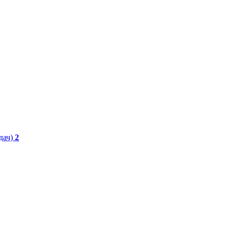
дач)
2