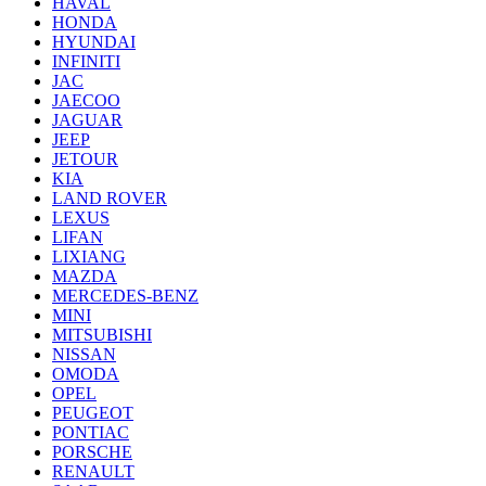
HAVAL
HONDA
HYUNDAI
INFINITI
JAC
JAECOO
JAGUAR
JEEP
JETOUR
KIA
LAND ROVER
LEXUS
LIFAN
LIXIANG
MAZDA
MERCEDES-BENZ
MINI
MITSUBISHI
NISSAN
OMODA
OPEL
PEUGEOT
PONTIAC
PORSCHE
RENAULT