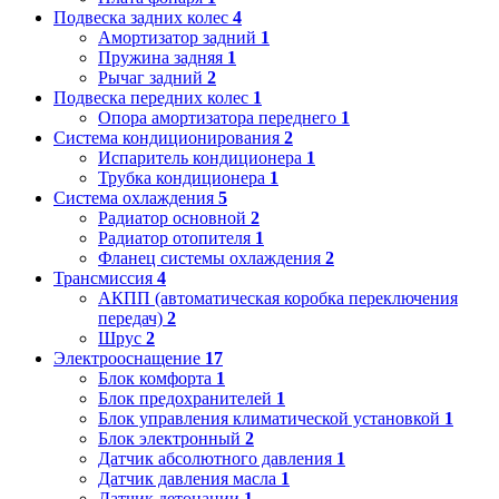
Подвеска задних колес
4
Амортизатор задний
1
Пружина задняя
1
Рычаг задний
2
Подвеска передних колес
1
Опора амортизатора переднего
1
Система кондиционирования
2
Испаритель кондиционера
1
Трубка кондиционера
1
Система охлаждения
5
Радиатор основной
2
Радиатор отопителя
1
Фланец системы охлаждения
2
Трансмиссия
4
АКПП (автоматическая коробка переключения
передач)
2
Шрус
2
Электрооснащение
17
Блок комфорта
1
Блок предохранителей
1
Блок управления климатической установкой
1
Блок электронный
2
Датчик абсолютного давления
1
Датчик давления масла
1
Датчик детонации
1