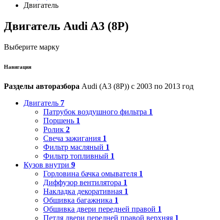
Двигатель
Двигатель Audi A3 (8P)
Выберите марку
Навигация
Разделы авторазбора
Audi (A3 (8P)) с 2003 по 2013 год
Двигатель
7
Патрубок воздушного фильтра
1
Поршень
1
Ролик
2
Свеча зажигания
1
Фильтр масляный
1
Фильтр топливный
1
Кузов внутри
9
Горловина бачка омывателя
1
Диффузор вентилятора
1
Накладка декоративная
1
Обшивка багажника
1
Обшивка двери передней правой
1
Петля двери передней правой верхняя
1