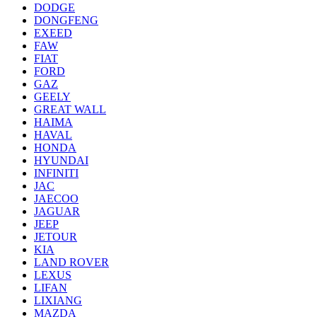
DODGE
DONGFENG
EXEED
FAW
FIAT
FORD
GAZ
GEELY
GREAT WALL
HAIMA
HAVAL
HONDA
HYUNDAI
INFINITI
JAC
JAECOO
JAGUAR
JEEP
JETOUR
KIA
LAND ROVER
LEXUS
LIFAN
LIXIANG
MAZDA