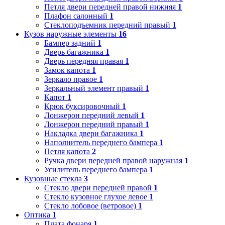
Петля двери передней правой нижняя
1
Плафон салонный
1
Стеклоподъемник передний правый
1
Кузов наружные элементы
16
Бампер задний
1
Дверь багажника
1
Дверь передняя правая
1
Замок капота
1
Зеркало правое
1
Зеркальный элемент правый
1
Капот
1
Крюк буксировочный
1
Лонжерон передний левый
1
Лонжерон передний правый
1
Накладка двери багажника
1
Наполнитель переднего бампера
1
Петля капота
2
Ручка двери передней правой наружная
1
Усилитель переднего бампера
1
Кузовные стекла
3
Стекло двери передней правой
1
Стекло кузовное глухое левое
1
Стекло лобовое (ветровое)
1
Оптика
1
Плата фонаря
1