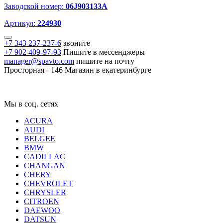
Заводской номер:
06J903133A
Артикул:
224930
+7 343 237-237-6
звоните
+7 902 409-97-93
Пишите в мессенджеры
manager@spavto.com
пишите на почту
Просторная - 146
Магазин в екатеринбурге
Мы в соц. сетях
ACURA
AUDI
BELGEE
BMW
CADILLAC
CHANGAN
CHERY
CHEVROLET
CHRYSLER
CITROEN
DAEWOO
DATSUN