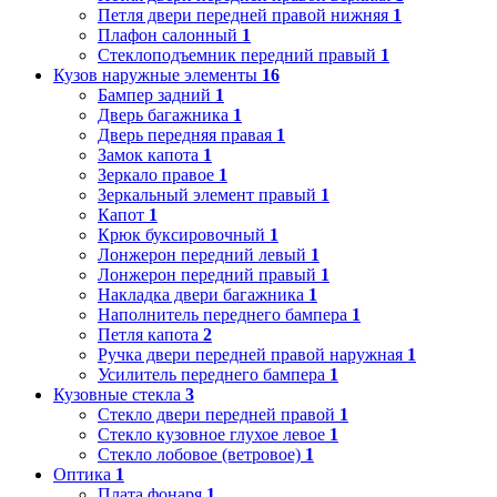
Петля двери передней правой нижняя
1
Плафон салонный
1
Стеклоподъемник передний правый
1
Кузов наружные элементы
16
Бампер задний
1
Дверь багажника
1
Дверь передняя правая
1
Замок капота
1
Зеркало правое
1
Зеркальный элемент правый
1
Капот
1
Крюк буксировочный
1
Лонжерон передний левый
1
Лонжерон передний правый
1
Накладка двери багажника
1
Наполнитель переднего бампера
1
Петля капота
2
Ручка двери передней правой наружная
1
Усилитель переднего бампера
1
Кузовные стекла
3
Стекло двери передней правой
1
Стекло кузовное глухое левое
1
Стекло лобовое (ветровое)
1
Оптика
1
Плата фонаря
1