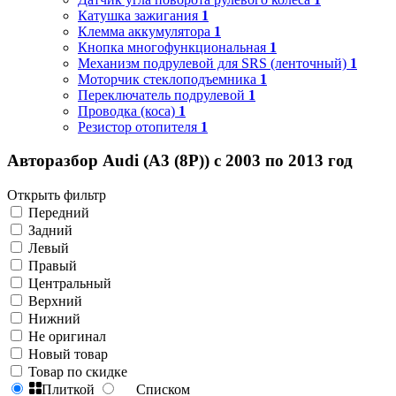
Катушка зажигания
1
Клемма аккумулятора
1
Кнопка многофункциональная
1
Механизм подрулевой для SRS (ленточный)
1
Моторчик стеклоподъемника
1
Переключатель подрулевой
1
Проводка (коса)
1
Резистор отопителя
1
Авторазбор Audi (A3 (8P)) с 2003 по 2013 год
Открыть фильтр
Передний
Задний
Левый
Правый
Центральный
Верхний
Нижний
Не оригинал
Новый товар
Товар по скидке
Плиткой
Списком