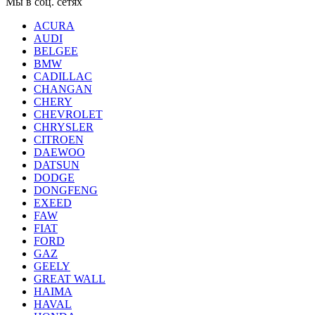
Мы в соц. сетях
ACURA
AUDI
BELGEE
BMW
CADILLAC
CHANGAN
CHERY
CHEVROLET
CHRYSLER
CITROEN
DAEWOO
DATSUN
DODGE
DONGFENG
EXEED
FAW
FIAT
FORD
GAZ
GEELY
GREAT WALL
HAIMA
HAVAL