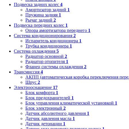
Подвеска задних колес
4
Амортизатор задний
1
Пружина задняя
1
Рычаг задний
2
Подвеска передних колес
1
Опора амортизатора переднего
1
Система кондиционирования
2
Испаритель кондиционера
1
Трубка кондиционера
1
Система охлаждения
5
Радиатор основной
2
Радиатор отопителя
1
Фланец системы охлаждения
2
Трансмиссия
4
АКПП (автоматическая коробка переключения пере
Шрус
2
Электрооснащение
17
Блок комфорта
1
Блок предохранителей
1
Блок управления климатической установкой
1
Блок электронный
2
Датчик абсолютного давления
1
Датчик давления масла
1
Датчик детонации
1
Датчик угла поворота рулевого колеса
1