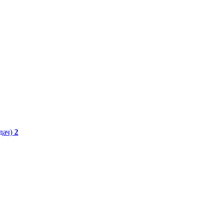
дач)
2