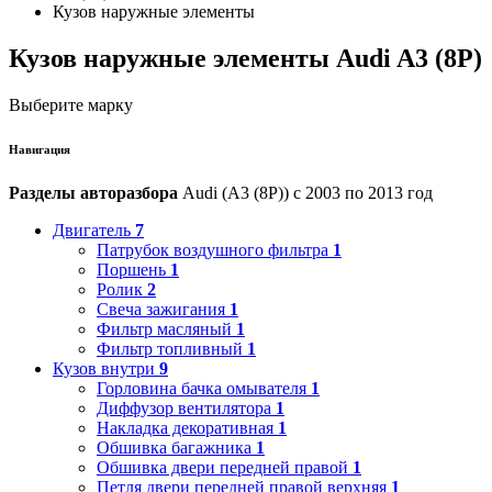
Кузов наружные элементы
Кузов наружные элементы Audi A3 (8P)
Выберите марку
Навигация
Разделы авторазбора
Audi (A3 (8P)) с 2003 по 2013 год
Двигатель
7
Патрубок воздушного фильтра
1
Поршень
1
Ролик
2
Свеча зажигания
1
Фильтр масляный
1
Фильтр топливный
1
Кузов внутри
9
Горловина бачка омывателя
1
Диффузор вентилятора
1
Накладка декоративная
1
Обшивка багажника
1
Обшивка двери передней правой
1
Петля двери передней правой верхняя
1