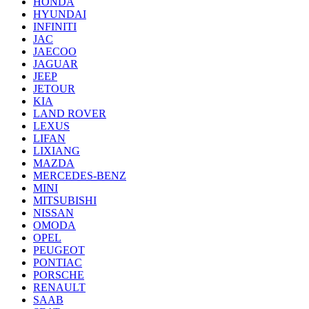
HONDA
HYUNDAI
INFINITI
JAC
JAECOO
JAGUAR
JEEP
JETOUR
KIA
LAND ROVER
LEXUS
LIFAN
LIXIANG
MAZDA
MERCEDES-BENZ
MINI
MITSUBISHI
NISSAN
OMODA
OPEL
PEUGEOT
PONTIAC
PORSCHE
RENAULT
SAAB