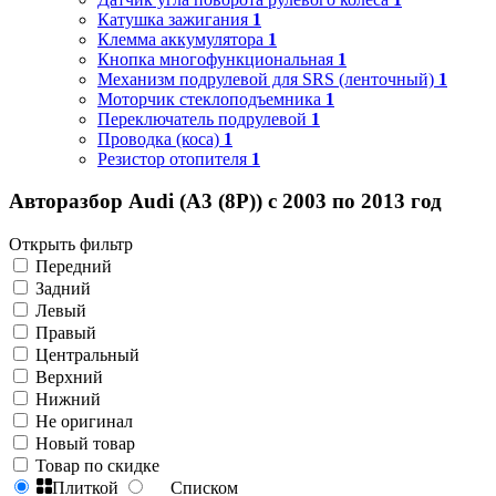
Катушка зажигания
1
Клемма аккумулятора
1
Кнопка многофункциональная
1
Механизм подрулевой для SRS (ленточный)
1
Моторчик стеклоподъемника
1
Переключатель подрулевой
1
Проводка (коса)
1
Резистор отопителя
1
Авторазбор Audi (A3 (8P)) с 2003 по 2013 год
Открыть фильтр
Передний
Задний
Левый
Правый
Центральный
Верхний
Нижний
Не оригинал
Новый товар
Товар по скидке
Плиткой
Списком