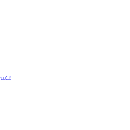
дач)
2