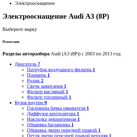
Электрооснащение
Электрооснащение Audi A3 (8P)
Выберите марку
Навигация
Разделы авторазбора
Audi (A3 (8P)) с 2003 по 2013 год
Двигатель
7
Патрубок воздушного фильтра
1
Поршень
1
Ролик
2
Свеча зажигания
1
Фильтр масляный
1
Фильтр топливный
1
Кузов внутри
9
Горловина бачка омывателя
1
Диффузор вентилятора
1
Накладка декоративная
1
Обшивка багажника
1
Обшивка двери передней правой
1
Петля двери передней правой верхняя
1