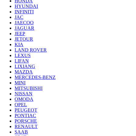
HONDA
HYUNDAI
INFINITI
JAC
JAECOO
JAGUAR
JEEP
JETOUR
KIA
LAND ROVER
LEXUS
LIFAN
LIXIANG
MAZDA
MERCEDES-BENZ
MINI
MITSUBISHI
NISSAN
OMODA
OPEL
PEUGEOT
PONTIAC
PORSCHE
RENAULT
SAAB