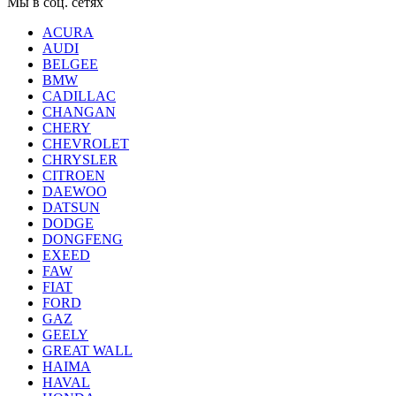
Мы в соц. сетях
ACURA
AUDI
BELGEE
BMW
CADILLAC
CHANGAN
CHERY
CHEVROLET
CHRYSLER
CITROEN
DAEWOO
DATSUN
DODGE
DONGFENG
EXEED
FAW
FIAT
FORD
GAZ
GEELY
GREAT WALL
HAIMA
HAVAL