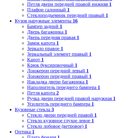
Петля двери передней правой нижняя
1
Плафон салонный
1
Стеклоподъемник передний правый
1
Кузов наружные элементы
16
Бампер задний
1
Дверь багажника
1
Дверь передняя правая
1
Замок капота
1
Зеркало правое
1
Зеркальный элемент правый
1
Капот
1
Крюк буксировочный
1
Лонжерон передний левый
1
Лонжерон передний правый
1
Накладка двери багажника
1
Наполнитель переднего бампера
1
Петля капота
2
Ручка двери передней правой наружная
1
Усилитель переднего бампера
1
Кузовные стекла
3
Стекло двери передней правой
1
Стекло кузовное глухое левое
1
Стекло лобовое (ветровое)
1
Оптика
1
Плата фонаря
1