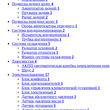
Подвеска задних колес
4
Амортизатор задний
1
Пружина задняя
1
Рычаг задний
2
Подвеска передних колес
1
Опора амортизатора переднего
1
Система кондиционирования
2
Испаритель кондиционера
1
Трубка кондиционера
1
Система охлаждения
5
Радиатор основной
2
Радиатор отопителя
1
Фланец системы охлаждения
2
Трансмиссия
4
АКПП (автоматическая коробка переключения пере
Шрус
2
Электрооснащение
17
Блок комфорта
1
Блок предохранителей
1
Блок управления климатической установкой
1
Блок электронный
2
Датчик абсолютного давления
1
Датчик давления масла
1
Датчик детонации
1
Датчик угла поворота рулевого колеса
1