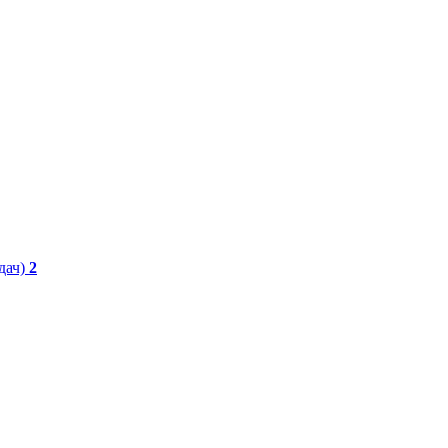
дач)
2