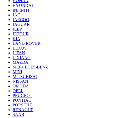
HONDA
HYUNDAI
INFINITI
JAC
JAECOO
JAGUAR
JEEP
JETOUR
KIA
LAND ROVER
LEXUS
LIFAN
LIXIANG
MAZDA
MERCEDES-BENZ
MINI
MITSUBISHI
NISSAN
OMODA
OPEL
PEUGEOT
PONTIAC
PORSCHE
RENAULT
SAAB