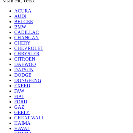
Мы в соц. сетях
ACURA
AUDI
BELGEE
BMW
CADILLAC
CHANGAN
CHERY
CHEVROLET
CHRYSLER
CITROEN
DAEWOO
DATSUN
DODGE
DONGFENG
EXEED
FAW
FIAT
FORD
GAZ
GEELY
GREAT WALL
HAIMA
HAVAL