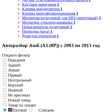
Катушка зажигания
1
Клемма аккумулятора
1
Кнопка многофункциональная
1
Механизм подрулевой для SRS (ленточный)
1
Моторчик стеклоподъемника
1
Переключатель подрулевой
1
Проводка (коса)
1
Резистор отопителя
1
Авторазбор Audi (A3 (8P)) с 2003 по 2013 год
Открыть фильтр
Передний
Задний
Левый
Правый
Центральный
Верхний
Нижний
Не оригинал
Новый товар
Товар по скидке
Плиткой
Списком