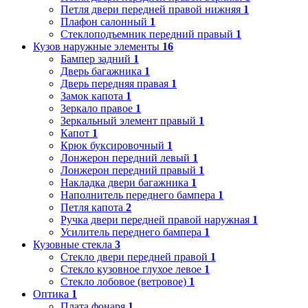
Петля двери передней правой нижняя
1
Плафон салонный
1
Стеклоподъемник передний правый
1
Кузов наружные элементы
16
Бампер задний
1
Дверь багажника
1
Дверь передняя правая
1
Замок капота
1
Зеркало правое
1
Зеркальный элемент правый
1
Капот
1
Крюк буксировочный
1
Лонжерон передний левый
1
Лонжерон передний правый
1
Накладка двери багажника
1
Наполнитель переднего бампера
1
Петля капота
2
Ручка двери передней правой наружная
1
Усилитель переднего бампера
1
Кузовные стекла
3
Стекло двери передней правой
1
Стекло кузовное глухое левое
1
Стекло лобовое (ветровое)
1
Оптика
1
Плата фонаря
1