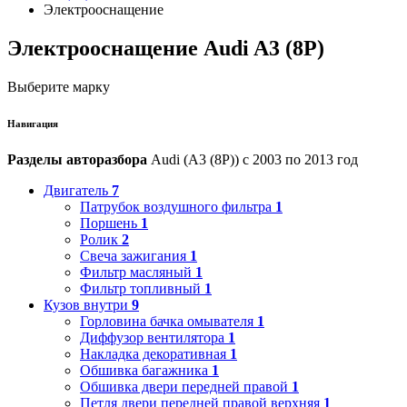
Электрооснащение
Электрооснащение Audi A3 (8P)
Выберите марку
Навигация
Разделы авторазбора
Audi (A3 (8P)) с 2003 по 2013 год
Двигатель
7
Патрубок воздушного фильтра
1
Поршень
1
Ролик
2
Свеча зажигания
1
Фильтр масляный
1
Фильтр топливный
1
Кузов внутри
9
Горловина бачка омывателя
1
Диффузор вентилятора
1
Накладка декоративная
1
Обшивка багажника
1
Обшивка двери передней правой
1
Петля двери передней правой верхняя
1