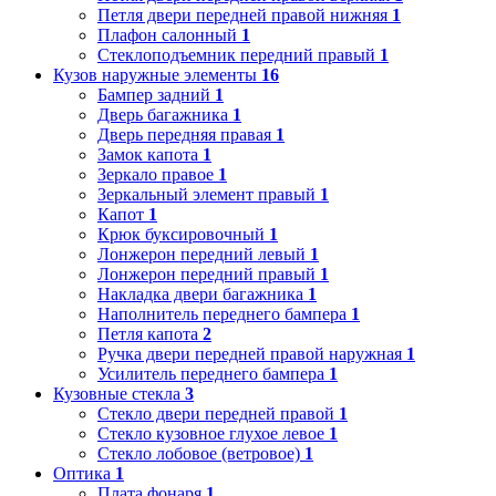
Петля двери передней правой нижняя
1
Плафон салонный
1
Стеклоподъемник передний правый
1
Кузов наружные элементы
16
Бампер задний
1
Дверь багажника
1
Дверь передняя правая
1
Замок капота
1
Зеркало правое
1
Зеркальный элемент правый
1
Капот
1
Крюк буксировочный
1
Лонжерон передний левый
1
Лонжерон передний правый
1
Накладка двери багажника
1
Наполнитель переднего бампера
1
Петля капота
2
Ручка двери передней правой наружная
1
Усилитель переднего бампера
1
Кузовные стекла
3
Стекло двери передней правой
1
Стекло кузовное глухое левое
1
Стекло лобовое (ветровое)
1
Оптика
1
Плата фонаря
1