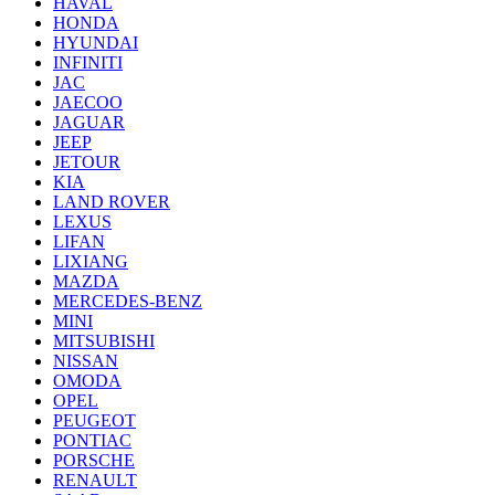
HAVAL
HONDA
HYUNDAI
INFINITI
JAC
JAECOO
JAGUAR
JEEP
JETOUR
KIA
LAND ROVER
LEXUS
LIFAN
LIXIANG
MAZDA
MERCEDES-BENZ
MINI
MITSUBISHI
NISSAN
OMODA
OPEL
PEUGEOT
PONTIAC
PORSCHE
RENAULT