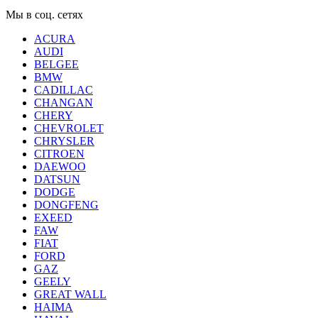
Мы в соц. сетях
ACURA
AUDI
BELGEE
BMW
CADILLAC
CHANGAN
CHERY
CHEVROLET
CHRYSLER
CITROEN
DAEWOO
DATSUN
DODGE
DONGFENG
EXEED
FAW
FIAT
FORD
GAZ
GEELY
GREAT WALL
HAIMA