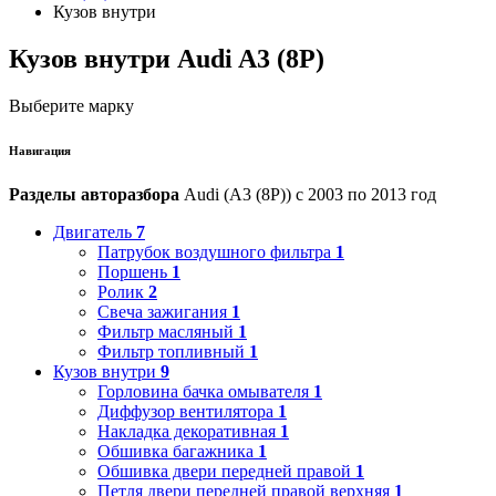
Кузов внутри
Кузов внутри Audi A3 (8P)
Выберите марку
Навигация
Разделы авторазбора
Audi (A3 (8P)) с 2003 по 2013 год
Двигатель
7
Патрубок воздушного фильтра
1
Поршень
1
Ролик
2
Свеча зажигания
1
Фильтр масляный
1
Фильтр топливный
1
Кузов внутри
9
Горловина бачка омывателя
1
Диффузор вентилятора
1
Накладка декоративная
1
Обшивка багажника
1
Обшивка двери передней правой
1
Петля двери передней правой верхняя
1