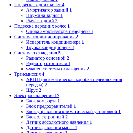
Подвеска задних колес
4
Амортизатор задний
1
Пружина задняя
1
Рычаг задний
2
Подвеска передних колес
1
Опора амортизатора переднего
1
Система кондиционирования
2
Испаритель кондиционера
1
Трубка кондиционера
1
Система охлаждения
5
Радиатор основной
2
Радиатор отопителя
1
Фланец системы охлаждения
2
Трансмиссия
4
АКПП (автоматическая коробка переключения
передач)
2
Шрус
2
Электрооснащение
17
Блок комфорта
1
Блок предохранителей
1
Блок управления климатической установкой
1
Блок электронный
2
Датчик абсолютного давления
1
Датчик давления масла
1
Датчик детонации
1