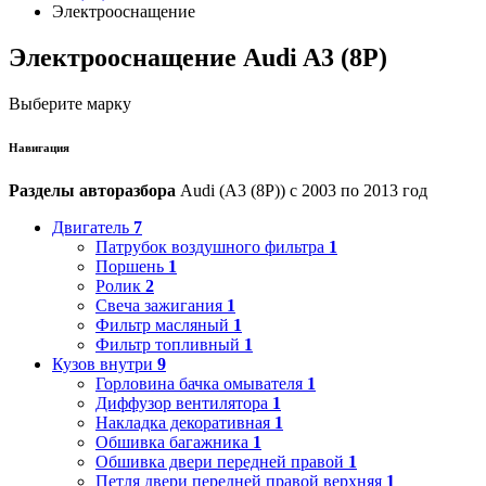
Электрооснащение
Электрооснащение Audi A3 (8P)
Выберите марку
Навигация
Разделы авторазбора
Audi (A3 (8P)) с 2003 по 2013 год
Двигатель
7
Патрубок воздушного фильтра
1
Поршень
1
Ролик
2
Свеча зажигания
1
Фильтр масляный
1
Фильтр топливный
1
Кузов внутри
9
Горловина бачка омывателя
1
Диффузор вентилятора
1
Накладка декоративная
1
Обшивка багажника
1
Обшивка двери передней правой
1
Петля двери передней правой верхняя
1