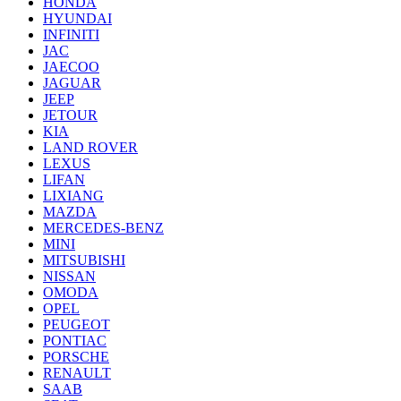
HONDA
HYUNDAI
INFINITI
JAC
JAECOO
JAGUAR
JEEP
JETOUR
KIA
LAND ROVER
LEXUS
LIFAN
LIXIANG
MAZDA
MERCEDES-BENZ
MINI
MITSUBISHI
NISSAN
OMODA
OPEL
PEUGEOT
PONTIAC
PORSCHE
RENAULT
SAAB