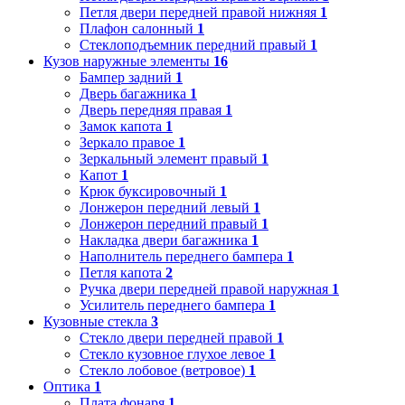
Петля двери передней правой нижняя
1
Плафон салонный
1
Стеклоподъемник передний правый
1
Кузов наружные элементы
16
Бампер задний
1
Дверь багажника
1
Дверь передняя правая
1
Замок капота
1
Зеркало правое
1
Зеркальный элемент правый
1
Капот
1
Крюк буксировочный
1
Лонжерон передний левый
1
Лонжерон передний правый
1
Накладка двери багажника
1
Наполнитель переднего бампера
1
Петля капота
2
Ручка двери передней правой наружная
1
Усилитель переднего бампера
1
Кузовные стекла
3
Стекло двери передней правой
1
Стекло кузовное глухое левое
1
Стекло лобовое (ветровое)
1
Оптика
1
Плата фонаря
1