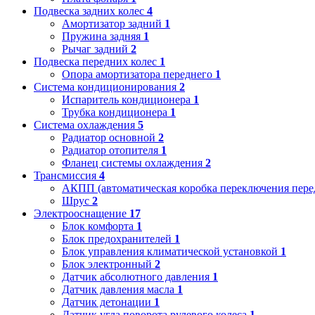
Подвеска задних колес
4
Амортизатор задний
1
Пружина задняя
1
Рычаг задний
2
Подвеска передних колес
1
Опора амортизатора переднего
1
Система кондиционирования
2
Испаритель кондиционера
1
Трубка кондиционера
1
Система охлаждения
5
Радиатор основной
2
Радиатор отопителя
1
Фланец системы охлаждения
2
Трансмиссия
4
АКПП (автоматическая коробка переключения пере
Шрус
2
Электрооснащение
17
Блок комфорта
1
Блок предохранителей
1
Блок управления климатической установкой
1
Блок электронный
2
Датчик абсолютного давления
1
Датчик давления масла
1
Датчик детонации
1
Датчик угла поворота рулевого колеса
1