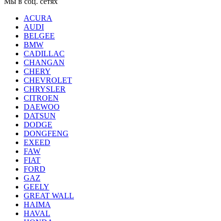
Мы в соц. сетях
ACURA
AUDI
BELGEE
BMW
CADILLAC
CHANGAN
CHERY
CHEVROLET
CHRYSLER
CITROEN
DAEWOO
DATSUN
DODGE
DONGFENG
EXEED
FAW
FIAT
FORD
GAZ
GEELY
GREAT WALL
HAIMA
HAVAL