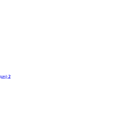
дач)
2