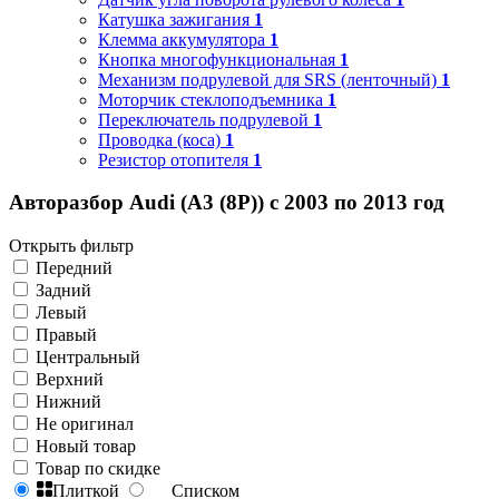
Катушка зажигания
1
Клемма аккумулятора
1
Кнопка многофункциональная
1
Механизм подрулевой для SRS (ленточный)
1
Моторчик стеклоподъемника
1
Переключатель подрулевой
1
Проводка (коса)
1
Резистор отопителя
1
Авторазбор Audi (A3 (8P)) с 2003 по 2013 год
Открыть фильтр
Передний
Задний
Левый
Правый
Центральный
Верхний
Нижний
Не оригинал
Новый товар
Товар по скидке
Плиткой
Списком