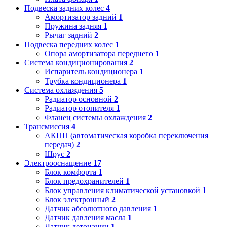
Подвеска задних колес
4
Амортизатор задний
1
Пружина задняя
1
Рычаг задний
2
Подвеска передних колес
1
Опора амортизатора переднего
1
Система кондиционирования
2
Испаритель кондиционера
1
Трубка кондиционера
1
Система охлаждения
5
Радиатор основной
2
Радиатор отопителя
1
Фланец системы охлаждения
2
Трансмиссия
4
АКПП (автоматическая коробка переключения
передач)
2
Шрус
2
Электрооснащение
17
Блок комфорта
1
Блок предохранителей
1
Блок управления климатической установкой
1
Блок электронный
2
Датчик абсолютного давления
1
Датчик давления масла
1
Датчик детонации
1