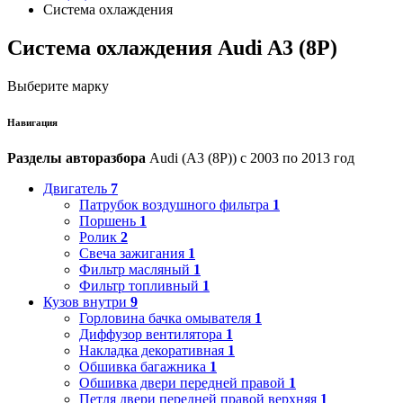
Система охлаждения
Система охлаждения Audi A3 (8P)
Выберите марку
Навигация
Разделы авторазбора
Audi (A3 (8P)) с 2003 по 2013 год
Двигатель
7
Патрубок воздушного фильтра
1
Поршень
1
Ролик
2
Свеча зажигания
1
Фильтр масляный
1
Фильтр топливный
1
Кузов внутри
9
Горловина бачка омывателя
1
Диффузор вентилятора
1
Накладка декоративная
1
Обшивка багажника
1
Обшивка двери передней правой
1
Петля двери передней правой верхняя
1