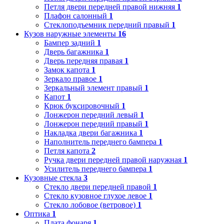
Петля двери передней правой нижняя
1
Плафон салонный
1
Стеклоподъемник передний правый
1
Кузов наружные элементы
16
Бампер задний
1
Дверь багажника
1
Дверь передняя правая
1
Замок капота
1
Зеркало правое
1
Зеркальный элемент правый
1
Капот
1
Крюк буксировочный
1
Лонжерон передний левый
1
Лонжерон передний правый
1
Накладка двери багажника
1
Наполнитель переднего бампера
1
Петля капота
2
Ручка двери передней правой наружная
1
Усилитель переднего бампера
1
Кузовные стекла
3
Стекло двери передней правой
1
Стекло кузовное глухое левое
1
Стекло лобовое (ветровое)
1
Оптика
1
Плата фонаря
1