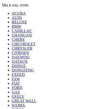
Мы в соц. сетях
ACURA
AUDI
BELGEE
BMW
CADILLAC
CHANGAN
CHERY
CHEVROLET
CHRYSLER
CITROEN
DAEWOO
DATSUN
DODGE
DONGFENG
EXEED
FAW
FIAT
FORD
GAZ
GEELY
GREAT WALL
HAIMA