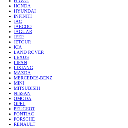
HAVAL
HONDA
HYUNDAI
INFINITI
JAC
JAECOO
JAGUAR
JEEP
JETOUR
KIA
LAND ROVER
LEXUS
LIFAN
LIXIANG
MAZDA
MERCEDES-BENZ
MINI
MITSUBISHI
NISSAN
OMODA
OPEL
PEUGEOT
PONTIAC
PORSCHE
RENAULT