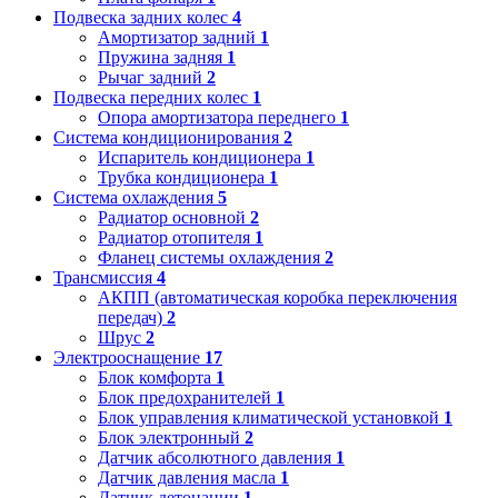
Подвеска задних колес
4
Амортизатор задний
1
Пружина задняя
1
Рычаг задний
2
Подвеска передних колес
1
Опора амортизатора переднего
1
Система кондиционирования
2
Испаритель кондиционера
1
Трубка кондиционера
1
Система охлаждения
5
Радиатор основной
2
Радиатор отопителя
1
Фланец системы охлаждения
2
Трансмиссия
4
АКПП (автоматическая коробка переключения
передач)
2
Шрус
2
Электрооснащение
17
Блок комфорта
1
Блок предохранителей
1
Блок управления климатической установкой
1
Блок электронный
2
Датчик абсолютного давления
1
Датчик давления масла
1
Датчик детонации
1