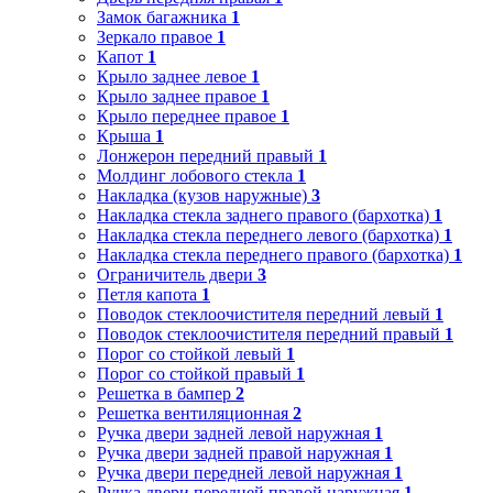
Замок багажника
1
Зеркало правое
1
Капот
1
Крыло заднее левое
1
Крыло заднее правое
1
Крыло переднее правое
1
Крыша
1
Лонжерон передний правый
1
Молдинг лобового стекла
1
Накладка (кузов наружные)
3
Накладка стекла заднего правого (бархотка)
1
Накладка стекла переднего левого (бархотка)
1
Накладка стекла переднего правого (бархотка)
1
Ограничитель двери
3
Петля капота
1
Поводок стеклоочистителя передний левый
1
Поводок стеклоочистителя передний правый
1
Порог со стойкой левый
1
Порог со стойкой правый
1
Решетка в бампер
2
Решетка вентиляционная
2
Ручка двери задней левой наружная
1
Ручка двери задней правой наружная
1
Ручка двери передней левой наружная
1
Ручка двери передней правой наружная
1