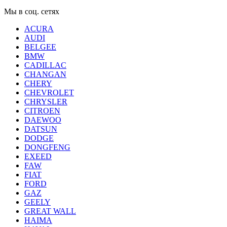
Мы в соц. сетях
ACURA
AUDI
BELGEE
BMW
CADILLAC
CHANGAN
CHERY
CHEVROLET
CHRYSLER
CITROEN
DAEWOO
DATSUN
DODGE
DONGFENG
EXEED
FAW
FIAT
FORD
GAZ
GEELY
GREAT WALL
HAIMA