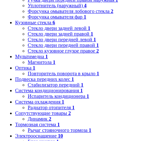
Уплотнитель (наружный)
4
Форсунка омывателя лобового стекла
2
Форсунка омывателя фар
1
Кузовные стекла
6
Стекло двери задней левой
1
Стекло двери задней правой
1
Стекло двери передней левой
1
Стекло двери передней правой
1
Стекло кузовное глухое правое
2
Мультимедиа
1
Магнитола
1
Оптика
1
Повторитель поворота в крыло
1
Подвеска передних колес
1
Стабилизатор передний
1
Система кондиционирования
1
Испаритель кондиционера
1
Система охлаждения
1
Радиатор отопителя
1
Сопутствующие товары
2
Динамик
2
Тормозная система
1
Рычаг стояночного тормоза
1
Электрооснащение
10