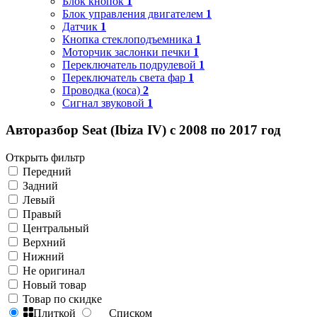
Блок кнопок
1
Блок управления двигателем
1
Датчик
1
Кнопка стеклоподъемника
1
Моторчик заслонки печки
1
Переключатель подрулевой
1
Переключатель света фар
1
Проводка (коса)
2
Сигнал звуковой
1
Авторазбор Seat (Ibiza IV) с 2008 по 2017 год
Открыть фильтр
Передний
Задний
Левый
Правый
Центральный
Верхний
Нижний
Не оригинал
Новый товар
Товар по скидке
Плиткой
Списком