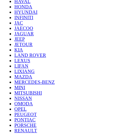
HAVAL
HONDA
HYUNDAI
INFINITI
JAC
JAECOO
JAGUAR
JEEP
JETOUR
KIA
LAND ROVER
LEXUS
LIFAN
LIXIANG
MAZDA
MERCEDES-BENZ
MINI
MITSUBISHI
NISSAN
OMODA
OPEL
PEUGEOT
PONTIAC
PORSCHE
RENAULT