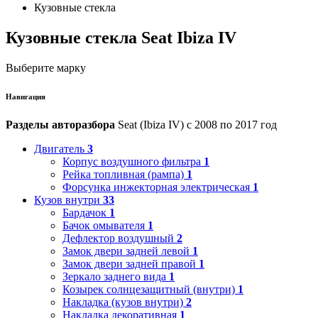
Кузовные стекла
Кузовные стекла Seat Ibiza IV
Выберите марку
Навигация
Разделы авторазбора
Seat (Ibiza IV) с 2008 по 2017 год
Двигатель
3
Корпус воздушного фильтра
1
Рейка топливная (рампа)
1
Форсунка инжекторная электрическая
1
Кузов внутри
33
Бардачок
1
Бачок омывателя
1
Дефлектор воздушный
2
Замок двери задней левой
1
Замок двери задней правой
1
Зеркало заднего вида
1
Козырек солнцезащитный (внутри)
1
Накладка (кузов внутри)
2
Накладка декоративная
1