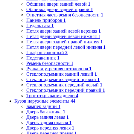
Обшивка двери задней левой
1
Обшивка двери задней правой
1
Ответная часть ремня безопасности
1
Панель приборов
1
Педаль газа
1
Петля двери задней левой верхняя
1
Петля двери задней левой нижняя
1
Петля двери задней правой нижняя
1
Петля двери передней левой нижняя
1
Плафон салонный
2
Подстаканник
1
Ремень безопасности
1
Ручка внутренняя потолочная
1
Стеклоподъемник задний левый
1
Стеклоподъемник задний правый
1
Стеклоподъемник передний левый
1
Стеклоподъемник передний правый
1
Трос открывания двери
4
Кузов наружные элементы
44
Бампер задний
1
Дверь багажника
1
Дверь задняя левая
1
Дверь задняя правая
1
Дверь передняя левая
1
Дверь передняя правая
1