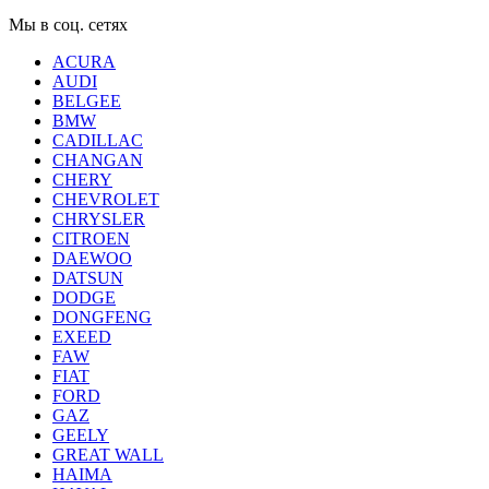
Мы в соц. сетях
ACURA
AUDI
BELGEE
BMW
CADILLAC
CHANGAN
CHERY
CHEVROLET
CHRYSLER
CITROEN
DAEWOO
DATSUN
DODGE
DONGFENG
EXEED
FAW
FIAT
FORD
GAZ
GEELY
GREAT WALL
HAIMA