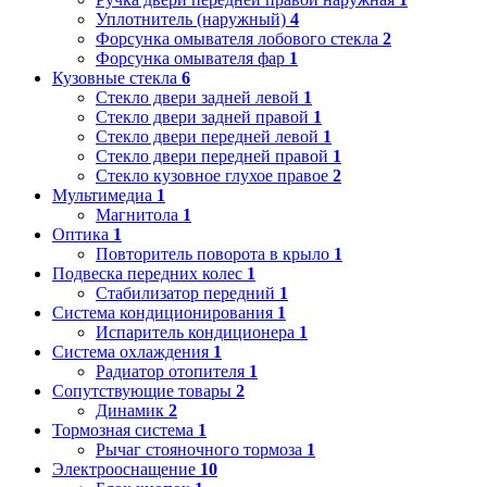
Уплотнитель (наружный)
4
Форсунка омывателя лобового стекла
2
Форсунка омывателя фар
1
Кузовные стекла
6
Стекло двери задней левой
1
Стекло двери задней правой
1
Стекло двери передней левой
1
Стекло двери передней правой
1
Стекло кузовное глухое правое
2
Мультимедиа
1
Магнитола
1
Оптика
1
Повторитель поворота в крыло
1
Подвеска передних колес
1
Стабилизатор передний
1
Система кондиционирования
1
Испаритель кондиционера
1
Система охлаждения
1
Радиатор отопителя
1
Сопутствующие товары
2
Динамик
2
Тормозная система
1
Рычаг стояночного тормоза
1
Электрооснащение
10