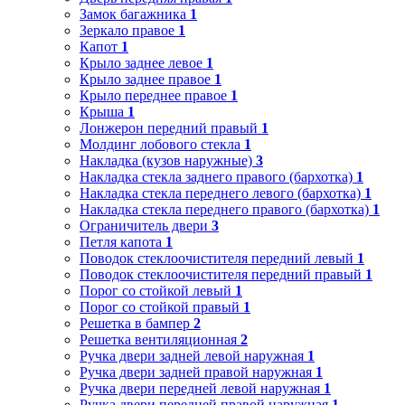
Замок багажника
1
Зеркало правое
1
Капот
1
Крыло заднее левое
1
Крыло заднее правое
1
Крыло переднее правое
1
Крыша
1
Лонжерон передний правый
1
Молдинг лобового стекла
1
Накладка (кузов наружные)
3
Накладка стекла заднего правого (бархотка)
1
Накладка стекла переднего левого (бархотка)
1
Накладка стекла переднего правого (бархотка)
1
Ограничитель двери
3
Петля капота
1
Поводок стеклоочистителя передний левый
1
Поводок стеклоочистителя передний правый
1
Порог со стойкой левый
1
Порог со стойкой правый
1
Решетка в бампер
2
Решетка вентиляционная
2
Ручка двери задней левой наружная
1
Ручка двери задней правой наружная
1
Ручка двери передней левой наружная
1
Ручка двери передней правой наружная
1