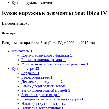
Кузов наружные элементы
Кузов наружные элементы Seat Ibiza IV
Выберите марку
Навигация
Разделы авторазбора
Seat (Ibiza IV) с 2008 по 2017 год
Двигатель
3
Корпус воздушного фильтра
1
Рейка топливная (рампа)
1
Форсунка инжекторная электрическая
1
Кузов внутри
33
Бардачок
1
Бачок омывателя
1
Дефлектор воздушный
2
Замок двери задней левой
1
Замок двери задней правой
1
Зеркало заднего вида
1
Козырек солнцезащитный (внутри)
1
Накладка (кузов внутри)
2
Накладка декоративная
1