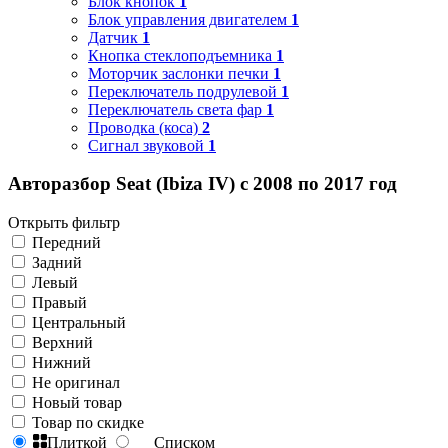
Блок кнопок
1
Блок управления двигателем
1
Датчик
1
Кнопка стеклоподъемника
1
Моторчик заслонки печки
1
Переключатель подрулевой
1
Переключатель света фар
1
Проводка (коса)
2
Сигнал звуковой
1
Авторазбор Seat (Ibiza IV) с 2008 по 2017 год
Открыть фильтр
Передний
Задний
Левый
Правый
Центральный
Верхний
Нижний
Не оригинал
Новый товар
Товар по скидке
Плиткой
Списком