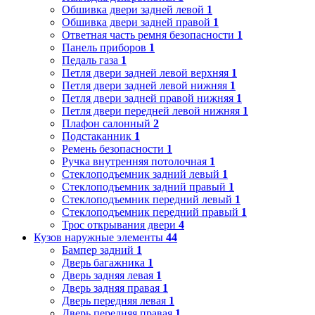
Обшивка двери задней левой
1
Обшивка двери задней правой
1
Ответная часть ремня безопасности
1
Панель приборов
1
Педаль газа
1
Петля двери задней левой верхняя
1
Петля двери задней левой нижняя
1
Петля двери задней правой нижняя
1
Петля двери передней левой нижняя
1
Плафон салонный
2
Подстаканник
1
Ремень безопасности
1
Ручка внутренняя потолочная
1
Стеклоподъемник задний левый
1
Стеклоподъемник задний правый
1
Стеклоподъемник передний левый
1
Стеклоподъемник передний правый
1
Трос открывания двери
4
Кузов наружные элементы
44
Бампер задний
1
Дверь багажника
1
Дверь задняя левая
1
Дверь задняя правая
1
Дверь передняя левая
1
Дверь передняя правая
1