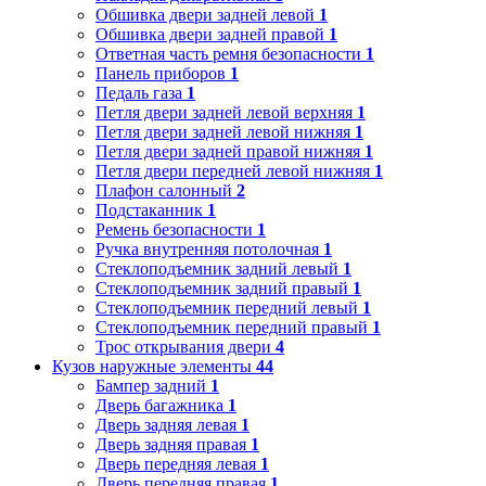
Обшивка двери задней левой
1
Обшивка двери задней правой
1
Ответная часть ремня безопасности
1
Панель приборов
1
Педаль газа
1
Петля двери задней левой верхняя
1
Петля двери задней левой нижняя
1
Петля двери задней правой нижняя
1
Петля двери передней левой нижняя
1
Плафон салонный
2
Подстаканник
1
Ремень безопасности
1
Ручка внутренняя потолочная
1
Стеклоподъемник задний левый
1
Стеклоподъемник задний правый
1
Стеклоподъемник передний левый
1
Стеклоподъемник передний правый
1
Трос открывания двери
4
Кузов наружные элементы
44
Бампер задний
1
Дверь багажника
1
Дверь задняя левая
1
Дверь задняя правая
1
Дверь передняя левая
1
Дверь передняя правая
1