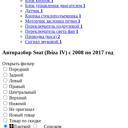
Блок кнопок
1
Блок управления двигателем
1
Датчик
1
Кнопка стеклоподъемника
1
Моторчик заслонки печки
1
Переключатель подрулевой
1
Переключатель света фар
1
Проводка (коса)
2
Сигнал звуковой
1
Авторазбор Seat (Ibiza IV) с 2008 по 2017 год
Открыть фильтр
Передний
Задний
Левый
Правый
Центральный
Верхний
Нижний
Не оригинал
Новый товар
Товар по скидке
Плиткой
Списком