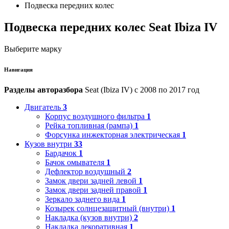
Подвеска передних колес
Подвеска передних колес Seat Ibiza IV
Выберите марку
Навигация
Разделы авторазбора
Seat (Ibiza IV) с 2008 по 2017 год
Двигатель
3
Корпус воздушного фильтра
1
Рейка топливная (рампа)
1
Форсунка инжекторная электрическая
1
Кузов внутри
33
Бардачок
1
Бачок омывателя
1
Дефлектор воздушный
2
Замок двери задней левой
1
Замок двери задней правой
1
Зеркало заднего вида
1
Козырек солнцезащитный (внутри)
1
Накладка (кузов внутри)
2
Накладка декоративная
1