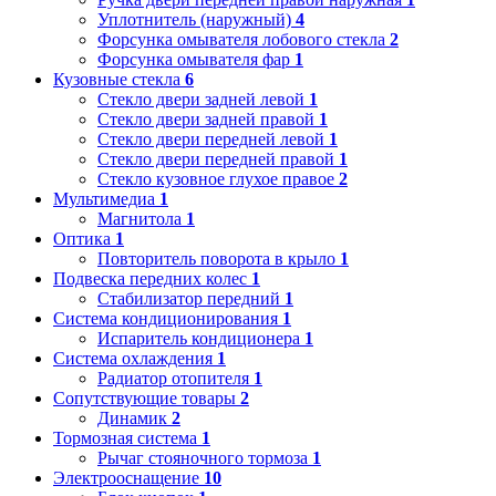
Уплотнитель (наружный)
4
Форсунка омывателя лобового стекла
2
Форсунка омывателя фар
1
Кузовные стекла
6
Стекло двери задней левой
1
Стекло двери задней правой
1
Стекло двери передней левой
1
Стекло двери передней правой
1
Стекло кузовное глухое правое
2
Мультимедиа
1
Магнитола
1
Оптика
1
Повторитель поворота в крыло
1
Подвеска передних колес
1
Стабилизатор передний
1
Система кондиционирования
1
Испаритель кондиционера
1
Система охлаждения
1
Радиатор отопителя
1
Сопутствующие товары
2
Динамик
2
Тормозная система
1
Рычаг стояночного тормоза
1
Электрооснащение
10