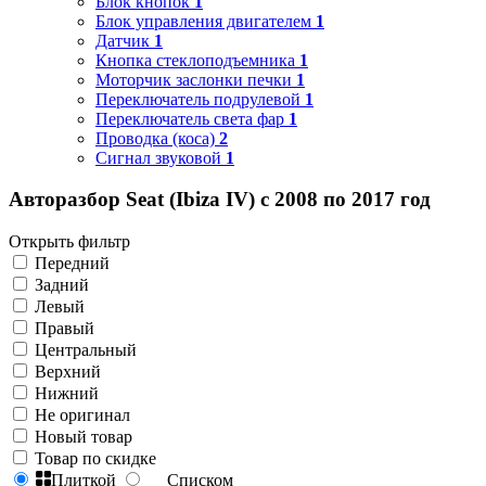
Блок кнопок
1
Блок управления двигателем
1
Датчик
1
Кнопка стеклоподъемника
1
Моторчик заслонки печки
1
Переключатель подрулевой
1
Переключатель света фар
1
Проводка (коса)
2
Сигнал звуковой
1
Авторазбор Seat (Ibiza IV) с 2008 по 2017 год
Открыть фильтр
Передний
Задний
Левый
Правый
Центральный
Верхний
Нижний
Не оригинал
Новый товар
Товар по скидке
Плиткой
Списком