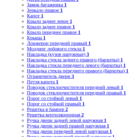
Замок багажника
1
Зеркало правое
1
Капот
1
Крыло заднее левое
1
Крыло заднее правое
1
Крыло переднее правое
1
Крыша
1
Лонжерон передний правый
1
Молдинг лобового стекла
1
Накладка (кузов наружные)
3
Накладка стекла заднего правого (бархотка)
1
Накладка стекла переднего левого (бархотка)
1
Накладка стекла переднего правого (бархотка)
1
Ограничитель двери
3
Петля капота
1
Поводок стеклоочистителя передний левый
1
Поводок стеклоочистителя передний правый
1
Порог со стойкой левый
1
Порог со стойкой правый
1
Решетка в бампер
2
Решетка вентиляционная
2
Ручка двери задней левой наружная
1
Ручка двери задней правой наружная
1
Ручка двери передней левой наружная
1
Ручка двери передней правой наружная
1