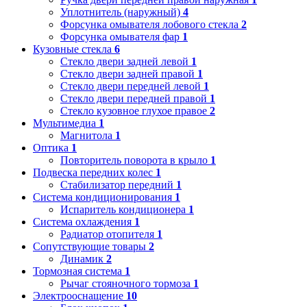
Уплотнитель (наружный)
4
Форсунка омывателя лобового стекла
2
Форсунка омывателя фар
1
Кузовные стекла
6
Стекло двери задней левой
1
Стекло двери задней правой
1
Стекло двери передней левой
1
Стекло двери передней правой
1
Стекло кузовное глухое правое
2
Мультимедиа
1
Магнитола
1
Оптика
1
Повторитель поворота в крыло
1
Подвеска передних колес
1
Стабилизатор передний
1
Система кондиционирования
1
Испаритель кондиционера
1
Система охлаждения
1
Радиатор отопителя
1
Сопутствующие товары
2
Динамик
2
Тормозная система
1
Рычаг стояночного тормоза
1
Электрооснащение
10