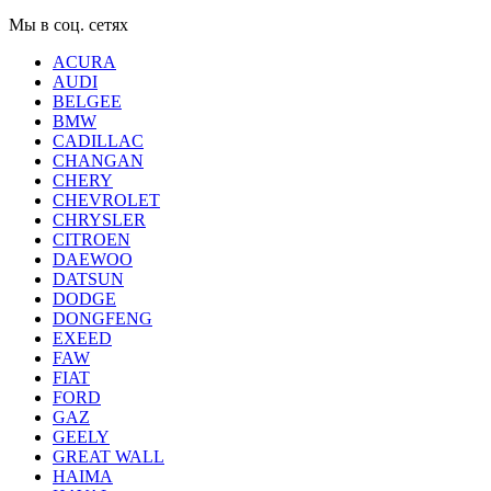
Мы в соц. сетях
ACURA
AUDI
BELGEE
BMW
CADILLAC
CHANGAN
CHERY
CHEVROLET
CHRYSLER
CITROEN
DAEWOO
DATSUN
DODGE
DONGFENG
EXEED
FAW
FIAT
FORD
GAZ
GEELY
GREAT WALL
HAIMA