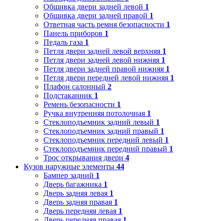
Обшивка двери задней левой
1
Обшивка двери задней правой
1
Ответная часть ремня безопасности
1
Панель приборов
1
Педаль газа
1
Петля двери задней левой верхняя
1
Петля двери задней левой нижняя
1
Петля двери задней правой нижняя
1
Петля двери передней левой нижняя
1
Плафон салонный
2
Подстаканник
1
Ремень безопасности
1
Ручка внутренняя потолочная
1
Стеклоподъемник задний левый
1
Стеклоподъемник задний правый
1
Стеклоподъемник передний левый
1
Стеклоподъемник передний правый
1
Трос открывания двери
4
Кузов наружные элементы
44
Бампер задний
1
Дверь багажника
1
Дверь задняя левая
1
Дверь задняя правая
1
Дверь передняя левая
1
Дверь передняя правая
1