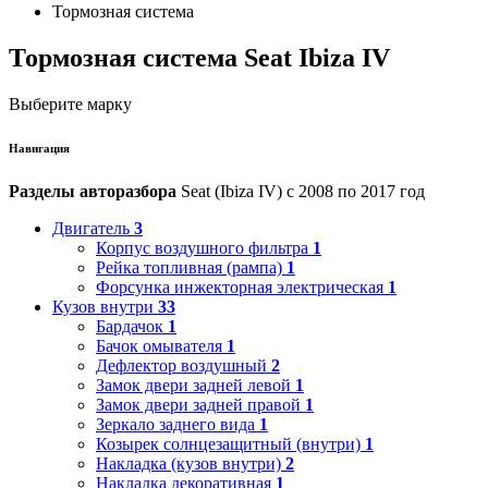
Тормозная система
Тормозная система Seat Ibiza IV
Выберите марку
Навигация
Разделы авторазбора
Seat (Ibiza IV) с 2008 по 2017 год
Двигатель
3
Корпус воздушного фильтра
1
Рейка топливная (рампа)
1
Форсунка инжекторная электрическая
1
Кузов внутри
33
Бардачок
1
Бачок омывателя
1
Дефлектор воздушный
2
Замок двери задней левой
1
Замок двери задней правой
1
Зеркало заднего вида
1
Козырек солнцезащитный (внутри)
1
Накладка (кузов внутри)
2
Накладка декоративная
1