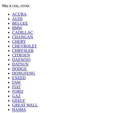
Мы в соц. сетях
ACURA
AUDI
BELGEE
BMW
CADILLAC
CHANGAN
CHERY
CHEVROLET
CHRYSLER
CITROEN
DAEWOO
DATSUN
DODGE
DONGFENG
EXEED
FAW
FIAT
FORD
GAZ
GEELY
GREAT WALL
HAIMA