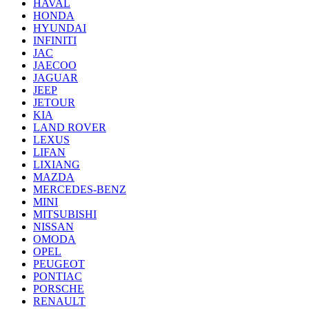
HAVAL
HONDA
HYUNDAI
INFINITI
JAC
JAECOO
JAGUAR
JEEP
JETOUR
KIA
LAND ROVER
LEXUS
LIFAN
LIXIANG
MAZDA
MERCEDES-BENZ
MINI
MITSUBISHI
NISSAN
OMODA
OPEL
PEUGEOT
PONTIAC
PORSCHE
RENAULT