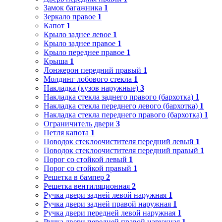
Замок багажника
1
Зеркало правое
1
Капот
1
Крыло заднее левое
1
Крыло заднее правое
1
Крыло переднее правое
1
Крыша
1
Лонжерон передний правый
1
Молдинг лобового стекла
1
Накладка (кузов наружные)
3
Накладка стекла заднего правого (бархотка)
1
Накладка стекла переднего левого (бархотка)
1
Накладка стекла переднего правого (бархотка)
1
Ограничитель двери
3
Петля капота
1
Поводок стеклоочистителя передний левый
1
Поводок стеклоочистителя передний правый
1
Порог со стойкой левый
1
Порог со стойкой правый
1
Решетка в бампер
2
Решетка вентиляционная
2
Ручка двери задней левой наружная
1
Ручка двери задней правой наружная
1
Ручка двери передней левой наружная
1
Ручка двери передней правой наружная
1