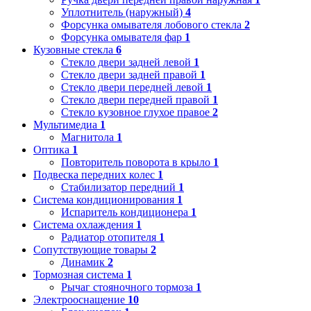
Уплотнитель (наружный)
4
Форсунка омывателя лобового стекла
2
Форсунка омывателя фар
1
Кузовные стекла
6
Стекло двери задней левой
1
Стекло двери задней правой
1
Стекло двери передней левой
1
Стекло двери передней правой
1
Стекло кузовное глухое правое
2
Мультимедиа
1
Магнитола
1
Оптика
1
Повторитель поворота в крыло
1
Подвеска передних колес
1
Стабилизатор передний
1
Система кондиционирования
1
Испаритель кондиционера
1
Система охлаждения
1
Радиатор отопителя
1
Сопутствующие товары
2
Динамик
2
Тормозная система
1
Рычаг стояночного тормоза
1
Электрооснащение
10