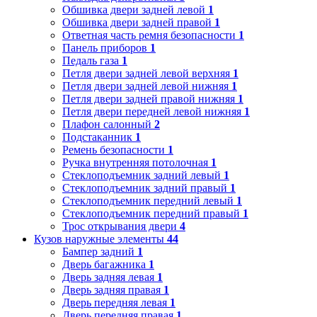
Обшивка двери задней левой
1
Обшивка двери задней правой
1
Ответная часть ремня безопасности
1
Панель приборов
1
Педаль газа
1
Петля двери задней левой верхняя
1
Петля двери задней левой нижняя
1
Петля двери задней правой нижняя
1
Петля двери передней левой нижняя
1
Плафон салонный
2
Подстаканник
1
Ремень безопасности
1
Ручка внутренняя потолочная
1
Стеклоподъемник задний левый
1
Стеклоподъемник задний правый
1
Стеклоподъемник передний левый
1
Стеклоподъемник передний правый
1
Трос открывания двери
4
Кузов наружные элементы
44
Бампер задний
1
Дверь багажника
1
Дверь задняя левая
1
Дверь задняя правая
1
Дверь передняя левая
1
Дверь передняя правая
1