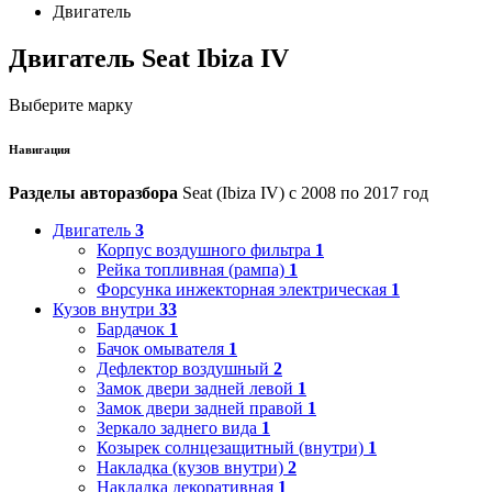
Двигатель
Двигатель Seat Ibiza IV
Выберите марку
Навигация
Разделы авторазбора
Seat (Ibiza IV) с 2008 по 2017 год
Двигатель
3
Корпус воздушного фильтра
1
Рейка топливная (рампа)
1
Форсунка инжекторная электрическая
1
Кузов внутри
33
Бардачок
1
Бачок омывателя
1
Дефлектор воздушный
2
Замок двери задней левой
1
Замок двери задней правой
1
Зеркало заднего вида
1
Козырек солнцезащитный (внутри)
1
Накладка (кузов внутри)
2
Накладка декоративная
1