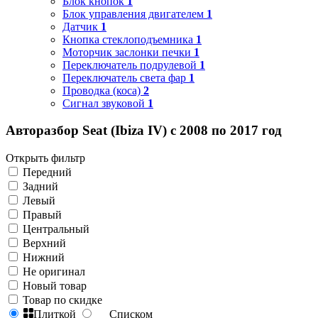
Блок кнопок
1
Блок управления двигателем
1
Датчик
1
Кнопка стеклоподъемника
1
Моторчик заслонки печки
1
Переключатель подрулевой
1
Переключатель света фар
1
Проводка (коса)
2
Сигнал звуковой
1
Авторазбор Seat (Ibiza IV) с 2008 по 2017 год
Открыть фильтр
Передний
Задний
Левый
Правый
Центральный
Верхний
Нижний
Не оригинал
Новый товар
Товар по скидке
Плиткой
Списком