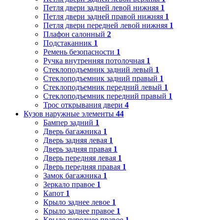
Петля двери задней левой нижняя
1
Петля двери задней правой нижняя
1
Петля двери передней левой нижняя
1
Плафон салонный
2
Подстаканник
1
Ремень безопасности
1
Ручка внутренняя потолочная
1
Стеклоподъемник задний левый
1
Стеклоподъемник задний правый
1
Стеклоподъемник передний левый
1
Стеклоподъемник передний правый
1
Трос открывания двери
4
Кузов наружные элементы
44
Бампер задний
1
Дверь багажника
1
Дверь задняя левая
1
Дверь задняя правая
1
Дверь передняя левая
1
Дверь передняя правая
1
Замок багажника
1
Зеркало правое
1
Капот
1
Крыло заднее левое
1
Крыло заднее правое
1
Крыло переднее правое
1