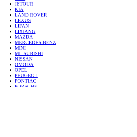
JETOUR
KIA
LAND ROVER
LEXUS
LIFAN
LIXIANG
MAZDA
MERCEDES-BENZ
MINI
MITSUBISHI
NISSAN
OMODA
OPEL
PEUGEOT
PONTIAC
PORSCHE
RENAULT
SAAB
SEAT
SKODA
SSANG YONG
SUBARU
SUZUKI
TANK
TOYOTA