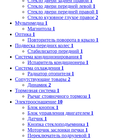
Стекло двери задней правой
1
Стекло двери передней левой
1
Стекло двери передней правой
1
Стекло кузовное глухое правое
2
Мультимедиа
1
Магнитола
1
Оптика
1
Повторитель поворота в крыло
1
Подвеска передних колес
1
Стабилизатор передний
1
Система кондиционирования
1
Испаритель кондиционера
1
Система охлаждения
1
Радиатор отопителя
1
Сопутствующие товары
2
Динамик
2
Тормозная система
1
Рычаг стояночного тормоза
1
Электрооснащение
10
Блок кнопок
1
Блок управления двигателем
1
Датчик
1
Кнопка стеклоподъемника
1
Моторчик заслонки печки
1
Переключатель подрулевой
1