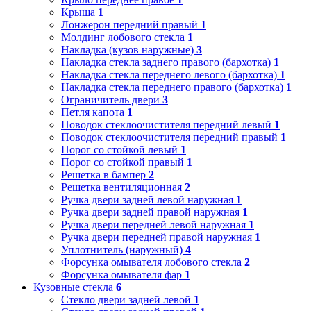
Крыша
1
Лонжерон передний правый
1
Молдинг лобового стекла
1
Накладка (кузов наружные)
3
Накладка стекла заднего правого (бархотка)
1
Накладка стекла переднего левого (бархотка)
1
Накладка стекла переднего правого (бархотка)
1
Ограничитель двери
3
Петля капота
1
Поводок стеклоочистителя передний левый
1
Поводок стеклоочистителя передний правый
1
Порог со стойкой левый
1
Порог со стойкой правый
1
Решетка в бампер
2
Решетка вентиляционная
2
Ручка двери задней левой наружная
1
Ручка двери задней правой наружная
1
Ручка двери передней левой наружная
1
Ручка двери передней правой наружная
1
Уплотнитель (наружный)
4
Форсунка омывателя лобового стекла
2
Форсунка омывателя фар
1
Кузовные стекла
6
Стекло двери задней левой
1