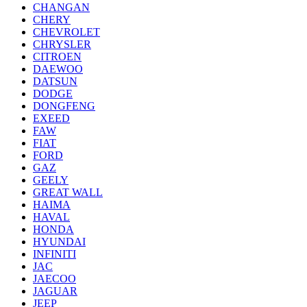
CHANGAN
CHERY
CHEVROLET
CHRYSLER
CITROEN
DAEWOO
DATSUN
DODGE
DONGFENG
EXEED
FAW
FIAT
FORD
GAZ
GEELY
GREAT WALL
HAIMA
HAVAL
HONDA
HYUNDAI
INFINITI
JAC
JAECOO
JAGUAR
JEEP