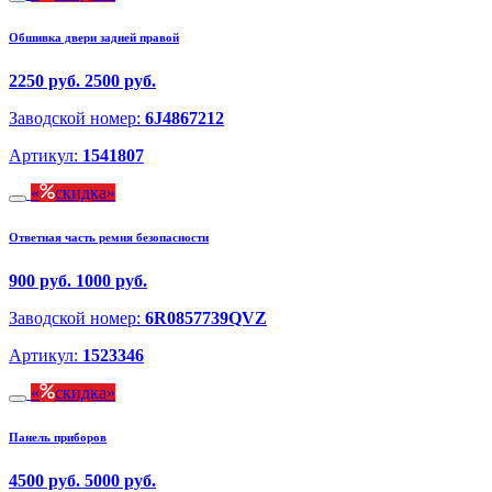
Обшивка двери задней правой
2250 руб.
2500 руб.
Заводской номер:
6J4867212
Артикул:
1541807
скидка
Ответная часть ремня безопасности
900 руб.
1000 руб.
Заводской номер:
6R0857739QVZ
Артикул:
1523346
скидка
Панель приборов
4500 руб.
5000 руб.