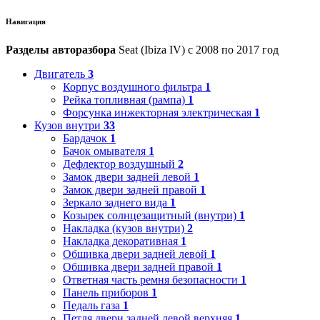
Навигация
Разделы авторазбора
Seat (Ibiza IV) с 2008 по 2017 год
Двигатель
3
Корпус воздушного фильтра
1
Рейка топливная (рампа)
1
Форсунка инжекторная электрическая
1
Кузов внутри
33
Бардачок
1
Бачок омывателя
1
Дефлектор воздушный
2
Замок двери задней левой
1
Замок двери задней правой
1
Зеркало заднего вида
1
Козырек солнцезащитный (внутри)
1
Накладка (кузов внутри)
2
Накладка декоративная
1
Обшивка двери задней левой
1
Обшивка двери задней правой
1
Ответная часть ремня безопасности
1
Панель приборов
1
Педаль газа
1
Петля двери задней левой верхняя
1