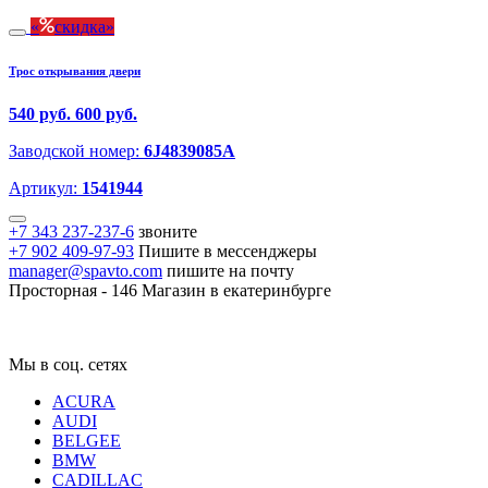
скидка
Трос открывания двери
540 руб.
600 руб.
Заводской номер:
6J4839085A
Артикул:
1541944
+7 343 237-237-6
звоните
+7 902 409-97-93
Пишите в мессенджеры
manager@spavto.com
пишите на почту
Просторная - 146
Магазин в екатеринбурге
Мы в соц. сетях
ACURA
AUDI
BELGEE
BMW
CADILLAC