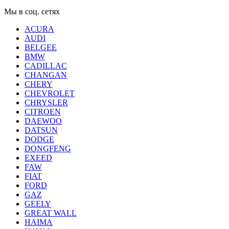
Мы в соц. сетях
ACURA
AUDI
BELGEE
BMW
CADILLAC
CHANGAN
CHERY
CHEVROLET
CHRYSLER
CITROEN
DAEWOO
DATSUN
DODGE
DONGFENG
EXEED
FAW
FIAT
FORD
GAZ
GEELY
GREAT WALL
HAIMA