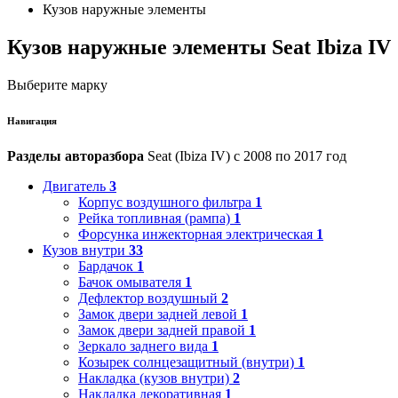
Кузов наружные элементы
Кузов наружные элементы Seat Ibiza IV
Выберите марку
Навигация
Разделы авторазбора
Seat (Ibiza IV) с 2008 по 2017 год
Двигатель
3
Корпус воздушного фильтра
1
Рейка топливная (рампа)
1
Форсунка инжекторная электрическая
1
Кузов внутри
33
Бардачок
1
Бачок омывателя
1
Дефлектор воздушный
2
Замок двери задней левой
1
Замок двери задней правой
1
Зеркало заднего вида
1
Козырек солнцезащитный (внутри)
1
Накладка (кузов внутри)
2
Накладка декоративная
1