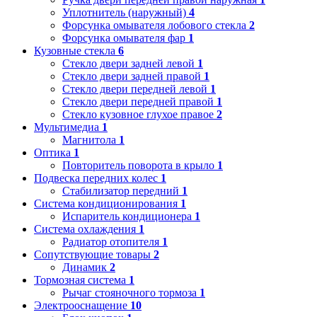
Уплотнитель (наружный)
4
Форсунка омывателя лобового стекла
2
Форсунка омывателя фар
1
Кузовные стекла
6
Стекло двери задней левой
1
Стекло двери задней правой
1
Стекло двери передней левой
1
Стекло двери передней правой
1
Стекло кузовное глухое правое
2
Мультимедиа
1
Магнитола
1
Оптика
1
Повторитель поворота в крыло
1
Подвеска передних колес
1
Стабилизатор передний
1
Система кондиционирования
1
Испаритель кондиционера
1
Система охлаждения
1
Радиатор отопителя
1
Сопутствующие товары
2
Динамик
2
Тормозная система
1
Рычаг стояночного тормоза
1
Электрооснащение
10