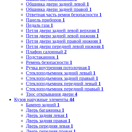
Обшивка двери задней левой
1
Обшивка двери задней правой
1
Ответная часть ремня безопасности
1
Панель приборов
1
Педаль газа
1
Петля двери задней левой верхняя
1
Петля двери задней левой нижняя
1
Петля двери задней правой нижняя
1
Петля двери передней левой нижняя
1
Плафон салонный
2
Подстаканник
1
Ремень безопасности
1
Ручка внутренняя потолочная
1
Стеклоподъемник задний левый
1
Стеклоподъемник задний правый
1
Стеклоподъемник передний левый
1
Стеклоподъемник передний правый
1
Трос открывания двери
4
Кузов наружные элементы
44
Бампер задний
1
Дверь багажника
1
Дверь задняя левая
1
Дверь задняя правая
1
Дверь передняя левая
1
Дверь передняя правая
1