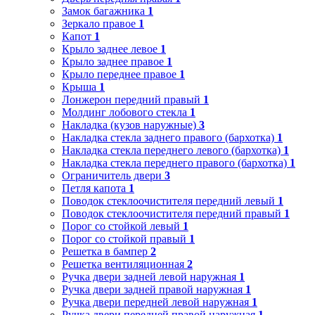
Замок багажника
1
Зеркало правое
1
Капот
1
Крыло заднее левое
1
Крыло заднее правое
1
Крыло переднее правое
1
Крыша
1
Лонжерон передний правый
1
Молдинг лобового стекла
1
Накладка (кузов наружные)
3
Накладка стекла заднего правого (бархотка)
1
Накладка стекла переднего левого (бархотка)
1
Накладка стекла переднего правого (бархотка)
1
Ограничитель двери
3
Петля капота
1
Поводок стеклоочистителя передний левый
1
Поводок стеклоочистителя передний правый
1
Порог со стойкой левый
1
Порог со стойкой правый
1
Решетка в бампер
2
Решетка вентиляционная
2
Ручка двери задней левой наружная
1
Ручка двери задней правой наружная
1
Ручка двери передней левой наружная
1
Ручка двери передней правой наружная
1