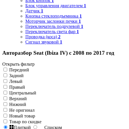
Блок кнопок
1
Блок управления двигателем
1
Датчик
1
Кнопка стеклоподъемника
1
Моторчик заслонки печки
1
Переключатель подрулевой
1
Переключатель света фар
1
Проводка (коса)
2
Сигнал звуковой
1
Авторазбор Seat (Ibiza IV) с 2008 по 2017 год
Открыть фильтр
Передний
Задний
Левый
Правый
Центральный
Верхний
Нижний
Не оригинал
Новый товар
Товар по скидке
Плиткой
Списком