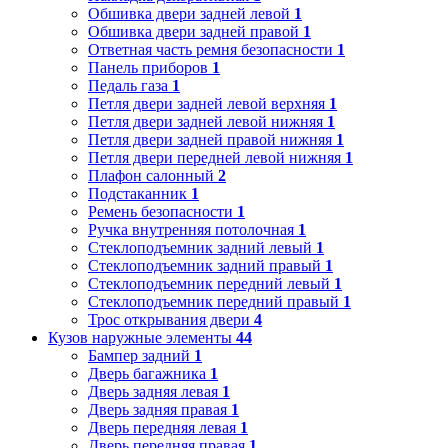
Обшивка двери задней левой
1
Обшивка двери задней правой
1
Ответная часть ремня безопасности
1
Панель приборов
1
Педаль газа
1
Петля двери задней левой верхняя
1
Петля двери задней левой нижняя
1
Петля двери задней правой нижняя
1
Петля двери передней левой нижняя
1
Плафон салонный
2
Подстаканник
1
Ремень безопасности
1
Ручка внутренняя потолочная
1
Стеклоподъемник задний левый
1
Стеклоподъемник задний правый
1
Стеклоподъемник передний левый
1
Стеклоподъемник передний правый
1
Трос открывания двери
4
Кузов наружные элементы
44
Бампер задний
1
Дверь багажника
1
Дверь задняя левая
1
Дверь задняя правая
1
Дверь передняя левая
1
Дверь передняя правая
1