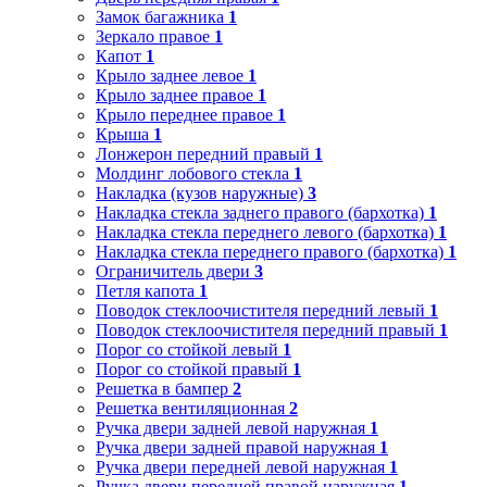
Замок багажника
1
Зеркало правое
1
Капот
1
Крыло заднее левое
1
Крыло заднее правое
1
Крыло переднее правое
1
Крыша
1
Лонжерон передний правый
1
Молдинг лобового стекла
1
Накладка (кузов наружные)
3
Накладка стекла заднего правого (бархотка)
1
Накладка стекла переднего левого (бархотка)
1
Накладка стекла переднего правого (бархотка)
1
Ограничитель двери
3
Петля капота
1
Поводок стеклоочистителя передний левый
1
Поводок стеклоочистителя передний правый
1
Порог со стойкой левый
1
Порог со стойкой правый
1
Решетка в бампер
2
Решетка вентиляционная
2
Ручка двери задней левой наружная
1
Ручка двери задней правой наружная
1
Ручка двери передней левой наружная
1
Ручка двери передней правой наружная
1