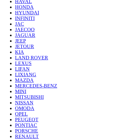
HAVAL
HONDA
HYUNDAI
INFINITI
JAC
JAECOO
JAGUAR
JEEP
JETOUR
KIA
LAND ROVER
LEXUS
LIFAN
LIXIANG
MAZDA
MERCEDES-BENZ
MINI
MITSUBISHI
NISSAN
OMODA
OPEL
PEUGEOT
PONTIAC
PORSCHE
RENAULT