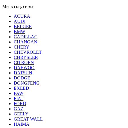
Мы в соц. сетях
ACURA
AUDI
BELGEE
BMW
CADILLAC
CHANGAN
CHERY
CHEVROLET
CHRYSLER
CITROEN
DAEWOO
DATSUN
DODGE
DONGFENG
EXEED
FAW
FIAT
FORD
GAZ
GEELY
GREAT WALL
HAIMA