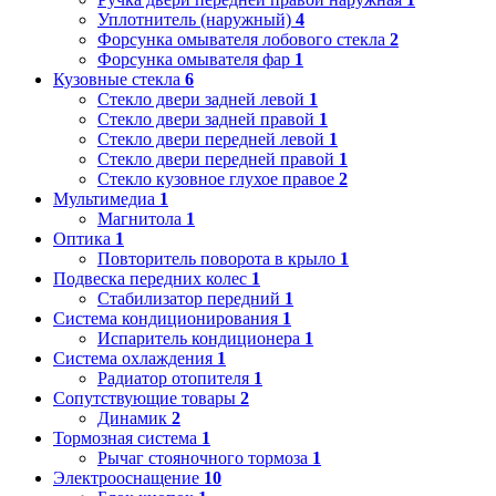
Уплотнитель (наружный)
4
Форсунка омывателя лобового стекла
2
Форсунка омывателя фар
1
Кузовные стекла
6
Стекло двери задней левой
1
Стекло двери задней правой
1
Стекло двери передней левой
1
Стекло двери передней правой
1
Стекло кузовное глухое правое
2
Мультимедиа
1
Магнитола
1
Оптика
1
Повторитель поворота в крыло
1
Подвеска передних колес
1
Стабилизатор передний
1
Система кондиционирования
1
Испаритель кондиционера
1
Система охлаждения
1
Радиатор отопителя
1
Сопутствующие товары
2
Динамик
2
Тормозная система
1
Рычаг стояночного тормоза
1
Электрооснащение
10