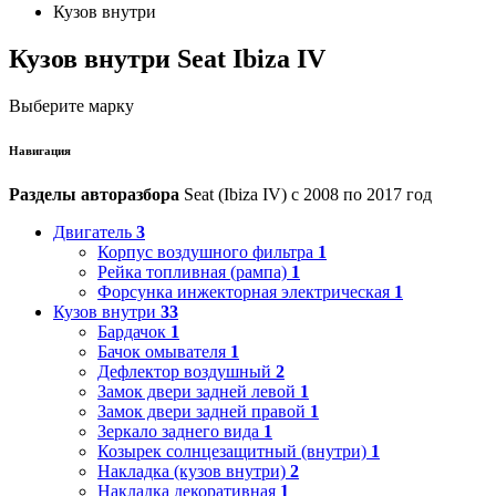
Кузов внутри
Кузов внутри Seat Ibiza IV
Выберите марку
Навигация
Разделы авторазбора
Seat (Ibiza IV) с 2008 по 2017 год
Двигатель
3
Корпус воздушного фильтра
1
Рейка топливная (рампа)
1
Форсунка инжекторная электрическая
1
Кузов внутри
33
Бардачок
1
Бачок омывателя
1
Дефлектор воздушный
2
Замок двери задней левой
1
Замок двери задней правой
1
Зеркало заднего вида
1
Козырек солнцезащитный (внутри)
1
Накладка (кузов внутри)
2
Накладка декоративная
1