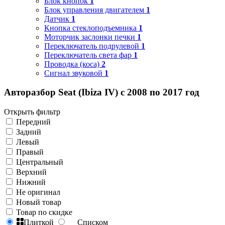
Блок кнопок
1
Блок управления двигателем
1
Датчик
1
Кнопка стеклоподъемника
1
Моторчик заслонки печки
1
Переключатель подрулевой
1
Переключатель света фар
1
Проводка (коса)
2
Сигнал звуковой
1
Авторазбор Seat (Ibiza IV) с 2008 по 2017 год
Открыть фильтр
Передний
Задний
Левый
Правый
Центральный
Верхний
Нижний
Не оригинал
Новый товар
Товар по скидке
Плиткой
Списком