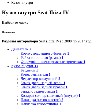
Кузов внутри
Кузов внутри Seat Ibiza IV
Выберите марку
Навигация
Разделы авторазбора
Seat (Ibiza IV) с 2008 по 2017 год
Двигатель
3
Корпус воздушного фильтра
1
Рейка топливная (рампа)
1
Форсунка инжекторная электрическая
1
Кузов внутри
33
Бардачок
1
Бачок омывателя
1
Дефлектор воздушный
2
Замок двери задней левой
1
Замок двери задней правой
1
Зеркало заднего вида
1
Козырек солнцезащитный (внутри)
1
Накладка (кузов внутри)
2
Накладка декоративная
1