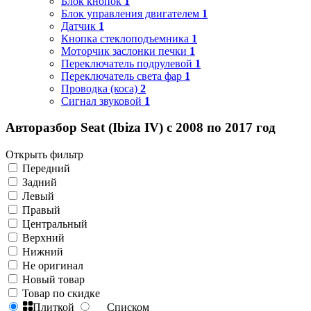
Блок кнопок
1
Блок управления двигателем
1
Датчик
1
Кнопка стеклоподъемника
1
Моторчик заслонки печки
1
Переключатель подрулевой
1
Переключатель света фар
1
Проводка (коса)
2
Сигнал звуковой
1
Авторазбор Seat (Ibiza IV) с 2008 по 2017 год
Открыть фильтр
Передний
Задний
Левый
Правый
Центральный
Верхний
Нижний
Не оригинал
Новый товар
Товар по скидке
Плиткой
Списком