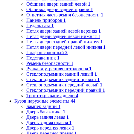
Обшивка двери задней левой
1
Обшивка двери задней правой
1
Ответная часть ремня безопасности
1
Панель приборов
1
Педаль газа
1
Петля двери задней левой верхняя
1
Петля двери задней левой нижняя
1
Петля двери задней правой нижняя
1
Петля двери передней левой нижняя
1
Плафон салонный
2
Подстаканник
1
Ремень безопасности
1
Ручка внутренняя потолочная
1
Стеклоподъемник задний левый
1
Стеклоподъемник задний правый
1
Стеклоподъемник передний левый
1
Стеклоподъемник передний правый
1
Трос открывания двери
4
Кузов наружные элементы
44
Бампер задний
1
Дверь багажника
1
Дверь задняя левая
1
Дверь задняя правая
1
Дверь передняя левая
1
Дверь передняя правая
1