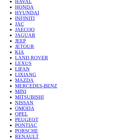
HAVAL
HONDA
HYUNDAI
INFINITI
JAC
JAECOO
JAGUAR
JEEP
JETOUR
KIA
LAND ROVER
LEXUS
LIFAN
LIXIANG
MAZDA
MERCEDES-BENZ
MINI
MITSUBISHI
NISSAN
OMODA
OPEL
PEUGEOT
PONTIAC
PORSCHE
RENAULT