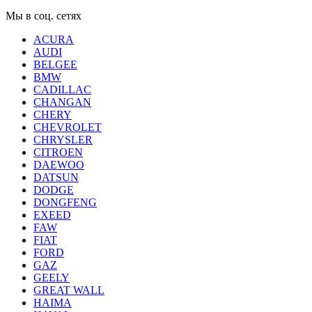
Мы в соц. сетях
ACURA
AUDI
BELGEE
BMW
CADILLAC
CHANGAN
CHERY
CHEVROLET
CHRYSLER
CITROEN
DAEWOO
DATSUN
DODGE
DONGFENG
EXEED
FAW
FIAT
FORD
GAZ
GEELY
GREAT WALL
HAIMA