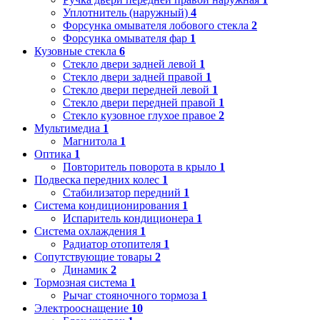
Уплотнитель (наружный)
4
Форсунка омывателя лобового стекла
2
Форсунка омывателя фар
1
Кузовные стекла
6
Стекло двери задней левой
1
Стекло двери задней правой
1
Стекло двери передней левой
1
Стекло двери передней правой
1
Стекло кузовное глухое правое
2
Мультимедиа
1
Магнитола
1
Оптика
1
Повторитель поворота в крыло
1
Подвеска передних колес
1
Стабилизатор передний
1
Система кондиционирования
1
Испаритель кондиционера
1
Система охлаждения
1
Радиатор отопителя
1
Сопутствующие товары
2
Динамик
2
Тормозная система
1
Рычаг стояночного тормоза
1
Электрооснащение
10