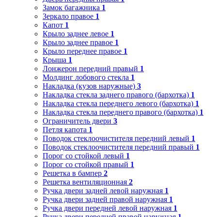
Замок багажника
1
Зеркало правое
1
Капот
1
Крыло заднее левое
1
Крыло заднее правое
1
Крыло переднее правое
1
Крыша
1
Лонжерон передний правый
1
Молдинг лобового стекла
1
Накладка (кузов наружные)
3
Накладка стекла заднего правого (бархотка)
1
Накладка стекла переднего левого (бархотка)
1
Накладка стекла переднего правого (бархотка)
1
Ограничитель двери
3
Петля капота
1
Поводок стеклоочистителя передний левый
1
Поводок стеклоочистителя передний правый
1
Порог со стойкой левый
1
Порог со стойкой правый
1
Решетка в бампер
2
Решетка вентиляционная
2
Ручка двери задней левой наружная
1
Ручка двери задней правой наружная
1
Ручка двери передней левой наружная
1
Ручка двери передней правой наружная
1