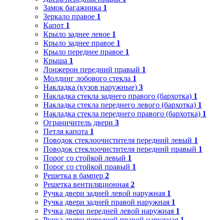
Замок багажника
1
Зеркало правое
1
Капот
1
Крыло заднее левое
1
Крыло заднее правое
1
Крыло переднее правое
1
Крыша
1
Лонжерон передний правый
1
Молдинг лобового стекла
1
Накладка (кузов наружные)
3
Накладка стекла заднего правого (бархотка)
1
Накладка стекла переднего левого (бархотка)
1
Накладка стекла переднего правого (бархотка)
1
Ограничитель двери
3
Петля капота
1
Поводок стеклоочистителя передний левый
1
Поводок стеклоочистителя передний правый
1
Порог со стойкой левый
1
Порог со стойкой правый
1
Решетка в бампер
2
Решетка вентиляционная
2
Ручка двери задней левой наружная
1
Ручка двери задней правой наружная
1
Ручка двери передней левой наружная
1
Ручка двери передней правой наружная
1