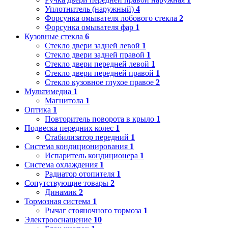
Уплотнитель (наружный)
4
Форсунка омывателя лобового стекла
2
Форсунка омывателя фар
1
Кузовные стекла
6
Стекло двери задней левой
1
Стекло двери задней правой
1
Стекло двери передней левой
1
Стекло двери передней правой
1
Стекло кузовное глухое правое
2
Мультимедиа
1
Магнитола
1
Оптика
1
Повторитель поворота в крыло
1
Подвеска передних колес
1
Стабилизатор передний
1
Система кондиционирования
1
Испаритель кондиционера
1
Система охлаждения
1
Радиатор отопителя
1
Сопутствующие товары
2
Динамик
2
Тормозная система
1
Рычаг стояночного тормоза
1
Электрооснащение
10