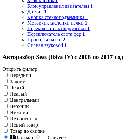
Блок кнопок
1
Блок управления двигателем
1
Датчик
1
Кнопка стеклоподъемника
1
Моторчик заслонки печки
1
Переключатель подрулевой
1
Переключатель света фар
1
Проводка (коса)
2
Сигнал звуковой
1
Авторазбор Seat (Ibiza IV) с 2008 по 2017 год
Открыть фильтр
Передний
Задний
Левый
Правый
Центральный
Верхний
Нижний
Не оригинал
Новый товар
Товар по скидке
Плиткой
Списком