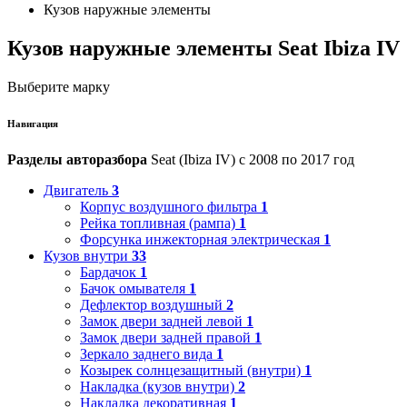
Кузов наружные элементы
Кузов наружные элементы Seat Ibiza IV
Выберите марку
Навигация
Разделы авторазбора
Seat (Ibiza IV) с 2008 по 2017 год
Двигатель
3
Корпус воздушного фильтра
1
Рейка топливная (рампа)
1
Форсунка инжекторная электрическая
1
Кузов внутри
33
Бардачок
1
Бачок омывателя
1
Дефлектор воздушный
2
Замок двери задней левой
1
Замок двери задней правой
1
Зеркало заднего вида
1
Козырек солнцезащитный (внутри)
1
Накладка (кузов внутри)
2
Накладка декоративная
1