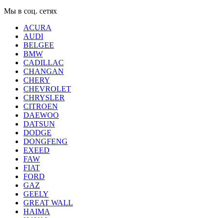
Мы в соц. сетях
ACURA
AUDI
BELGEE
BMW
CADILLAC
CHANGAN
CHERY
CHEVROLET
CHRYSLER
CITROEN
DAEWOO
DATSUN
DODGE
DONGFENG
EXEED
FAW
FIAT
FORD
GAZ
GEELY
GREAT WALL
HAIMA