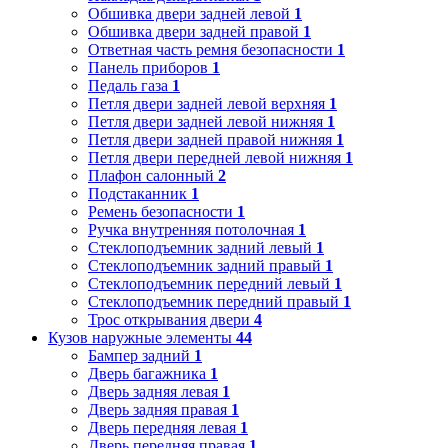
Обшивка двери задней левой
1
Обшивка двери задней правой
1
Ответная часть ремня безопасности
1
Панель приборов
1
Педаль газа
1
Петля двери задней левой верхняя
1
Петля двери задней левой нижняя
1
Петля двери задней правой нижняя
1
Петля двери передней левой нижняя
1
Плафон салонный
2
Подстаканник
1
Ремень безопасности
1
Ручка внутренняя потолочная
1
Стеклоподъемник задний левый
1
Стеклоподъемник задний правый
1
Стеклоподъемник передний левый
1
Стеклоподъемник передний правый
1
Трос открывания двери
4
Кузов наружные элементы
44
Бампер задний
1
Дверь багажника
1
Дверь задняя левая
1
Дверь задняя правая
1
Дверь передняя левая
1
Дверь передняя правая
1