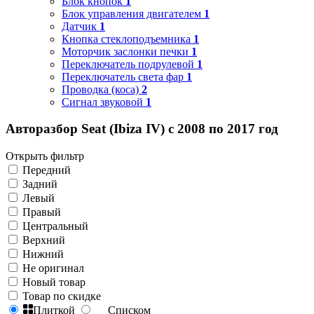
Блок кнопок
1
Блок управления двигателем
1
Датчик
1
Кнопка стеклоподъемника
1
Моторчик заслонки печки
1
Переключатель подрулевой
1
Переключатель света фар
1
Проводка (коса)
2
Сигнал звуковой
1
Авторазбор Seat (Ibiza IV) с 2008 по 2017 год
Открыть фильтр
Передний
Задний
Левый
Правый
Центральный
Верхний
Нижний
Не оригинал
Новый товар
Товар по скидке
Плиткой
Списком