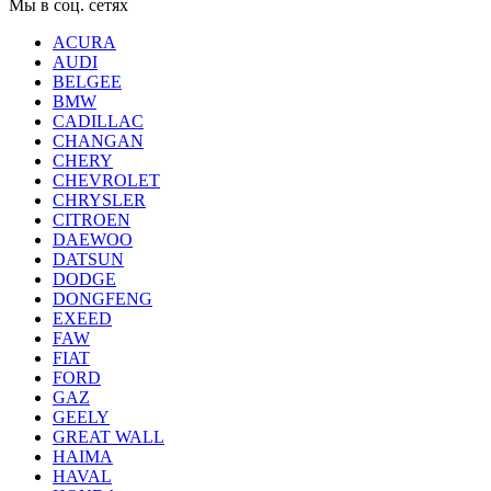
Мы в соц. сетях
ACURA
AUDI
BELGEE
BMW
CADILLAC
CHANGAN
CHERY
CHEVROLET
CHRYSLER
CITROEN
DAEWOO
DATSUN
DODGE
DONGFENG
EXEED
FAW
FIAT
FORD
GAZ
GEELY
GREAT WALL
HAIMA
HAVAL