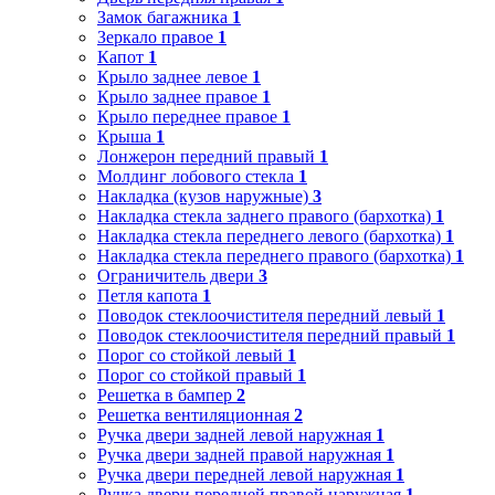
Замок багажника
1
Зеркало правое
1
Капот
1
Крыло заднее левое
1
Крыло заднее правое
1
Крыло переднее правое
1
Крыша
1
Лонжерон передний правый
1
Молдинг лобового стекла
1
Накладка (кузов наружные)
3
Накладка стекла заднего правого (бархотка)
1
Накладка стекла переднего левого (бархотка)
1
Накладка стекла переднего правого (бархотка)
1
Ограничитель двери
3
Петля капота
1
Поводок стеклоочистителя передний левый
1
Поводок стеклоочистителя передний правый
1
Порог со стойкой левый
1
Порог со стойкой правый
1
Решетка в бампер
2
Решетка вентиляционная
2
Ручка двери задней левой наружная
1
Ручка двери задней правой наружная
1
Ручка двери передней левой наружная
1
Ручка двери передней правой наружная
1