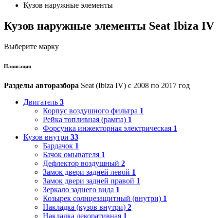
Кузов наружные элементы
Кузов наружные элементы Seat Ibiza IV
Выберите марку
Навигация
Разделы авторазбора
Seat (Ibiza IV) с 2008 по 2017 год
Двигатель
3
Корпус воздушного фильтра
1
Рейка топливная (рампа)
1
Форсунка инжекторная электрическая
1
Кузов внутри
33
Бардачок
1
Бачок омывателя
1
Дефлектор воздушный
2
Замок двери задней левой
1
Замок двери задней правой
1
Зеркало заднего вида
1
Козырек солнцезащитный (внутри)
1
Накладка (кузов внутри)
2
Накладка декоративная
1