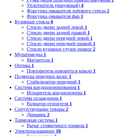
Уплотнитель (наружный)
4
Форсунка омывателя лобового стекла
2
Форсунка омывателя фар
1
Кузовные стекла
6
Стекло двери задней левой
1
Стекло двери задней правой
1
Стекло двери передней левой
1
Стекло двери передней правой
1
Стекло кузовное глухое правое
2
Мультимедиа
1
Магнитола
1
Оптика
1
Повторитель поворота в крыло
1
Подвеска передних колес
1
Стабилизатор передний
1
Система кондиционирования
1
Испаритель кондиционера
1
Система охлаждения
1
Радиатор отопителя
1
Сопутствующие товары
2
Динамик
2
Тормозная система
1
Рычаг стояночного тормоза
1
Электрооснащение
10