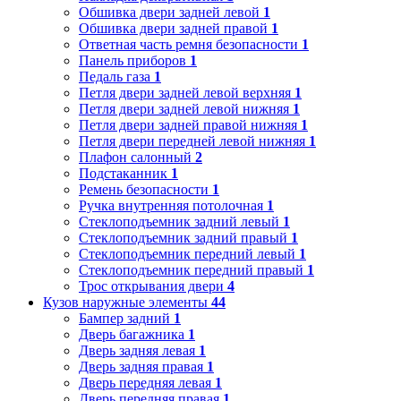
Обшивка двери задней левой
1
Обшивка двери задней правой
1
Ответная часть ремня безопасности
1
Панель приборов
1
Педаль газа
1
Петля двери задней левой верхняя
1
Петля двери задней левой нижняя
1
Петля двери задней правой нижняя
1
Петля двери передней левой нижняя
1
Плафон салонный
2
Подстаканник
1
Ремень безопасности
1
Ручка внутренняя потолочная
1
Стеклоподъемник задний левый
1
Стеклоподъемник задний правый
1
Стеклоподъемник передний левый
1
Стеклоподъемник передний правый
1
Трос открывания двери
4
Кузов наружные элементы
44
Бампер задний
1
Дверь багажника
1
Дверь задняя левая
1
Дверь задняя правая
1
Дверь передняя левая
1
Дверь передняя правая
1