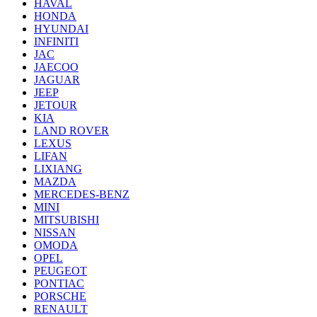
HAVAL
HONDA
HYUNDAI
INFINITI
JAC
JAECOO
JAGUAR
JEEP
JETOUR
KIA
LAND ROVER
LEXUS
LIFAN
LIXIANG
MAZDA
MERCEDES-BENZ
MINI
MITSUBISHI
NISSAN
OMODA
OPEL
PEUGEOT
PONTIAC
PORSCHE
RENAULT