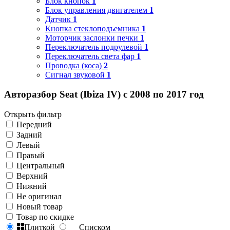
Блок кнопок
1
Блок управления двигателем
1
Датчик
1
Кнопка стеклоподъемника
1
Моторчик заслонки печки
1
Переключатель подрулевой
1
Переключатель света фар
1
Проводка (коса)
2
Сигнал звуковой
1
Авторазбор Seat (Ibiza IV) с 2008 по 2017 год
Открыть фильтр
Передний
Задний
Левый
Правый
Центральный
Верхний
Нижний
Не оригинал
Новый товар
Товар по скидке
Плиткой
Списком