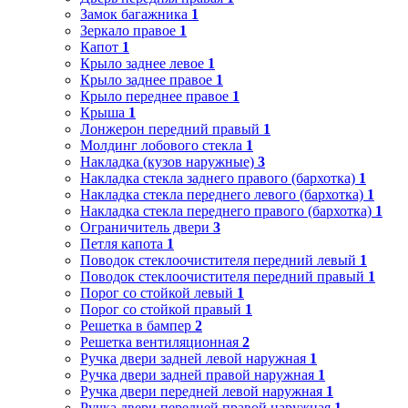
Замок багажника
1
Зеркало правое
1
Капот
1
Крыло заднее левое
1
Крыло заднее правое
1
Крыло переднее правое
1
Крыша
1
Лонжерон передний правый
1
Молдинг лобового стекла
1
Накладка (кузов наружные)
3
Накладка стекла заднего правого (бархотка)
1
Накладка стекла переднего левого (бархотка)
1
Накладка стекла переднего правого (бархотка)
1
Ограничитель двери
3
Петля капота
1
Поводок стеклоочистителя передний левый
1
Поводок стеклоочистителя передний правый
1
Порог со стойкой левый
1
Порог со стойкой правый
1
Решетка в бампер
2
Решетка вентиляционная
2
Ручка двери задней левой наружная
1
Ручка двери задней правой наружная
1
Ручка двери передней левой наружная
1
Ручка двери передней правой наружная
1