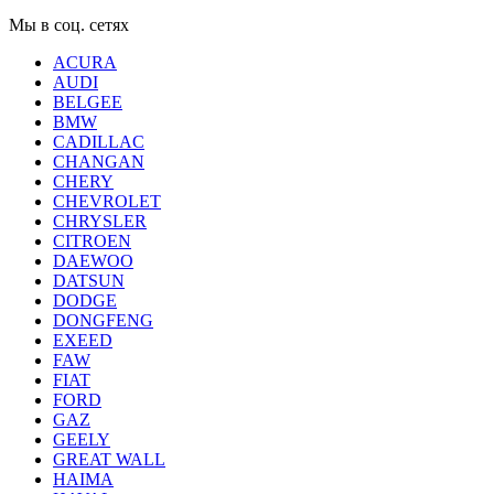
Мы в соц. сетях
ACURA
AUDI
BELGEE
BMW
CADILLAC
CHANGAN
CHERY
CHEVROLET
CHRYSLER
CITROEN
DAEWOO
DATSUN
DODGE
DONGFENG
EXEED
FAW
FIAT
FORD
GAZ
GEELY
GREAT WALL
HAIMA