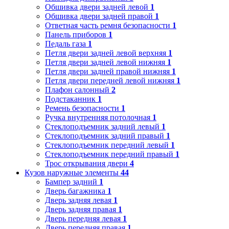
Обшивка двери задней левой
1
Обшивка двери задней правой
1
Ответная часть ремня безопасности
1
Панель приборов
1
Педаль газа
1
Петля двери задней левой верхняя
1
Петля двери задней левой нижняя
1
Петля двери задней правой нижняя
1
Петля двери передней левой нижняя
1
Плафон салонный
2
Подстаканник
1
Ремень безопасности
1
Ручка внутренняя потолочная
1
Стеклоподъемник задний левый
1
Стеклоподъемник задний правый
1
Стеклоподъемник передний левый
1
Стеклоподъемник передний правый
1
Трос открывания двери
4
Кузов наружные элементы
44
Бампер задний
1
Дверь багажника
1
Дверь задняя левая
1
Дверь задняя правая
1
Дверь передняя левая
1
Дверь передняя правая
1