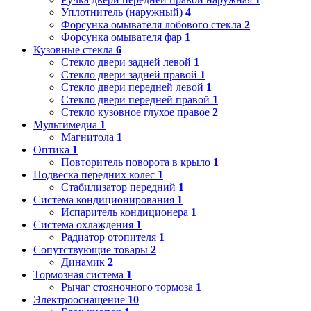
Уплотнитель (наружный)
4
Форсунка омывателя лобового стекла
2
Форсунка омывателя фар
1
Кузовные стекла
6
Стекло двери задней левой
1
Стекло двери задней правой
1
Стекло двери передней левой
1
Стекло двери передней правой
1
Стекло кузовное глухое правое
2
Мультимедиа
1
Магнитола
1
Оптика
1
Повторитель поворота в крыло
1
Подвеска передних колес
1
Стабилизатор передний
1
Система кондиционирования
1
Испаритель кондиционера
1
Система охлаждения
1
Радиатор отопителя
1
Сопутствующие товары
2
Динамик
2
Тормозная система
1
Рычаг стояночного тормоза
1
Электрооснащение
10