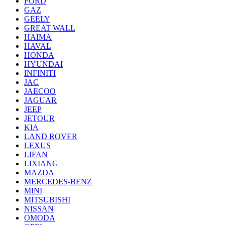
FORD
GAZ
GEELY
GREAT WALL
HAIMA
HAVAL
HONDA
HYUNDAI
INFINITI
JAC
JAECOO
JAGUAR
JEEP
JETOUR
KIA
LAND ROVER
LEXUS
LIFAN
LIXIANG
MAZDA
MERCEDES-BENZ
MINI
MITSUBISHI
NISSAN
OMODA