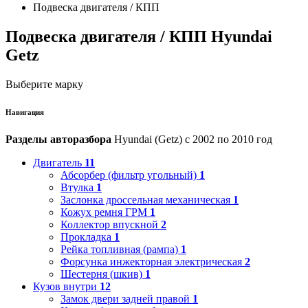
Подвеска двигателя / КПП
Подвеска двигателя / КПП Hyundai
Getz
Выберите марку
Навигация
Разделы авторазбора
Hyundai (Getz) с 2002 по 2010 год
Двигатель
11
Абсорбер (фильтр угольный)
1
Втулка
1
Заслонка дроссельная механическая
1
Кожух ремня ГРМ
1
Коллектор впускной
2
Прокладка
1
Рейка топливная (рампа)
1
Форсунка инжекторная электрическая
2
Шестерня (шкив)
1
Кузов внутри
12
Замок двери задней правой
1