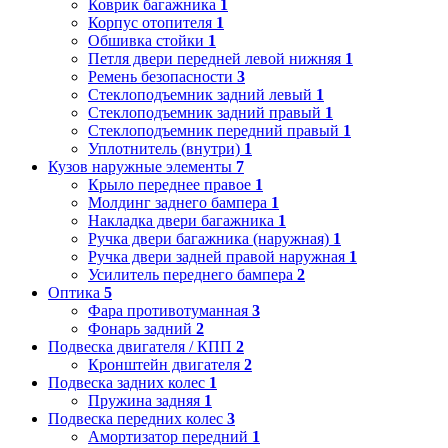
Коврик багажника
1
Корпус отопителя
1
Обшивка стойки
1
Петля двери передней левой нижняя
1
Ремень безопасности
3
Стеклоподъемник задний левый
1
Стеклоподъемник задний правый
1
Стеклоподъемник передний правый
1
Уплотнитель (внутри)
1
Кузов наружные элементы
7
Крыло переднее правое
1
Молдинг заднего бампера
1
Накладка двери багажника
1
Ручка двери багажника (наружная)
1
Ручка двери задней правой наружная
1
Усилитель переднего бампера
2
Оптика
5
Фара противотуманная
3
Фонарь задний
2
Подвеска двигателя / КПП
2
Кронштейн двигателя
2
Подвеска задних колес
1
Пружина задняя
1
Подвеска передних колес
3
Амортизатор передний
1