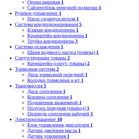
Опора шаровая
1
Сайлентблок передней подвески
1
Рулевое управление
1
Насос гидроусилителя
1
Система кондиционирования
5
Клапан кондиционера
1
Кронштейн кондиционера
1
Трубка кондиционера
3
Система охлаждения
1
Шкив водяного насоса (помпы)
1
Сопутствующие товары
2
Кронштейн (сопут. товары)
2
Тормозная система
2
Диск тормозной передний
1
Колодки тормозные к-кт
1
Трансмиссия
5
Диск сцепления
1
Корзина сцепления
1
Подшипник выжимной
1
Полуось передняя (привод)
1
Цилиндр сцепления рабочий
1
Электрооснащение
10
Блок управления двигателем
1
Датчик давления масла
1
Датчик ускорения
1