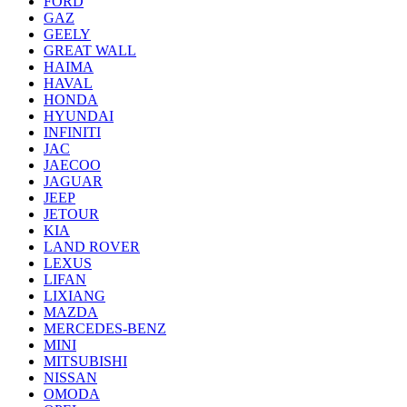
FORD
GAZ
GEELY
GREAT WALL
HAIMA
HAVAL
HONDA
HYUNDAI
INFINITI
JAC
JAECOO
JAGUAR
JEEP
JETOUR
KIA
LAND ROVER
LEXUS
LIFAN
LIXIANG
MAZDA
MERCEDES-BENZ
MINI
MITSUBISHI
NISSAN
OMODA