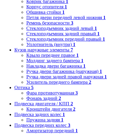
Коврик багажника
1
Корпус отопителя
1
Обшивка стойки
1
Петля двери передней левой нижняя
1
Ремень безопасности
3
Стеклоподъемник задний левый
1
Стеклоподъемник задний правый
1
Стеклоподъемник передний правый
1
Уплотнитель (внутри)
1
Кузов наружные элементы
7
Крыло переднее правое
1
Молдинг заднего бампера
1
Накладка двери багажника
1
Ручка двери багажника (наружная)
1
Ручка двери задней правой наружная
1
Усилитель переднего бампера
2
Оптика
5
Фара противотуманная
3
Фонарь задний
2
Подвеска двигателя / КПП
2
Кронштейн двигателя
2
Подвеска задних колес
1
Пружина задняя
1
Подвеска передних колес
3
Амортизатор передний
1