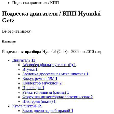
Подвеска двигателя / КПП
Подвеска двигателя / КПП Hyundai
Getz
Выберите марку
Навигация
Разделы авторазбора
Hyundai (Getz) с 2002 по 2010 год
Двигатель
11
Абсорбер (фильтр угольный)
1
Втулка
1
Заслонка дроссельная механическая
1
Кожух ремня ГРМ
1
Коллектор впускной
2
Прокладка
1
Рейка топливная (рампа)
1
Форсунка инжекторная электрическая
2
Шестерня (шкив)
1
Кузов внутри
12
Замок двери задней правой
1