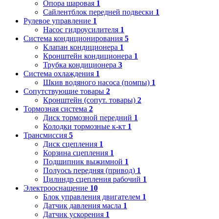
Опора шаровая
1
Сайлентблок передней подвески
1
Рулевое управление
1
Насос гидроусилителя
1
Система кондиционирования
5
Клапан кондиционера
1
Кронштейн кондиционера
1
Трубка кондиционера
3
Система охлаждения
1
Шкив водяного насоса (помпы)
1
Сопутствующие товары
2
Кронштейн (сопут. товары)
2
Тормозная система
2
Диск тормозной передний
1
Колодки тормозные к-кт
1
Трансмиссия
5
Диск сцепления
1
Корзина сцепления
1
Подшипник выжимной
1
Полуось передняя (привод)
1
Цилиндр сцепления рабочий
1
Электрооснащение
10
Блок управления двигателем
1
Датчик давления масла
1
Датчик ускорения
1