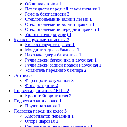
Обшивка стойки
1
Петля двери передней левой нижняя
1
Ремень безопасности
3
Стеклоподъемник задний левый
1
Стеклоподъемник задний правый
1
Стеклоподъемник передний правый
1
Уплотнитель (внутри)
1
Кузов наружные элементы
7
Крыло переднее правое
1
Молдинг заднего бампера
1
Накладка двери багажника
1
Ручка двери багажника (наружная)
1
Ручка двери задней правой наружная
1
Усилитель переднего бампера
2
Оптика
5
Фара противотуманная
3
Фонарь задний
2
Подвеска двигателя / КПП
2
Кронштейн двигателя
2
Подвеска задних колес
1
Пружина задняя
1
Подвеска передних колес
3
Амортизатор передний
1
Опора шаровая
1
Сайлентблок передней подвески
1