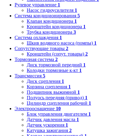
Рулевое управление
1
Насос гидроусилителя
1
Система кондиционирования
5
Клапан кондиционера
1
Кронштейн кондиционера
1
Трубка кондиционера
3
Система охлаждения
1
Шкив водяного насоса (помпы)
1
Сопутствующие товары
2
Кронштейн (сопут. товары)
2
Тормозная система
2
Диск тормозной передний
1
Колодки тормозные к-кт
1
Трансмиссия
5
Диск сцепления
1
Корзина сцепления
1
Подшипник выжимной
1
Полуось передняя (привод)
1
Цилиндр сцепления рабочий
1
Электрооснащение
10
Блок управления двигателем
1
Датчик давления масла
1
Датчик ускорения
1
Катушка зажигания
2
Клапан электромагнитный
1