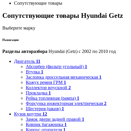
Сопутствующие товары
Сопутствующие товары Hyundai Getz
Выберите марку
Навигация
Разделы авторазбора
Hyundai (Getz) с 2002 по 2010 год
Двигатель
11
Абсорбер (фильтр угольный)
1
Втулка
1
Заслонка дроссельная механическая
1
Кожух ремня ГРМ
1
Коллектор впускной
2
Прокладка
1
Рейка топливная (рампа)
1
Форсунка инжекторная электрическая
2
Шестерня (шкив)
1
Кузов внутри
12
Замок двери задней правой
1
Коврик багажника
1
Корпус отопителя
1