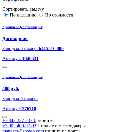
Сортировать выдачу
По названию
По стоимости
Кронштейн (сопут. товары)
Договорная
Заводской номер:
641551C000
Артикул:
1640531
Кронштейн (сопут. товары)
500 руб.
Заводской номер:
Артикул:
576718
+7 343 237-237-6
звоните
+7 902 409-97-93
Пишите в мессенджеры
manager@spavto.com
пишите на почту