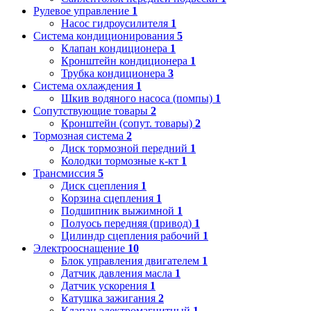
Рулевое управление
1
Насос гидроусилителя
1
Система кондиционирования
5
Клапан кондиционера
1
Кронштейн кондиционера
1
Трубка кондиционера
3
Система охлаждения
1
Шкив водяного насоса (помпы)
1
Сопутствующие товары
2
Кронштейн (сопут. товары)
2
Тормозная система
2
Диск тормозной передний
1
Колодки тормозные к-кт
1
Трансмиссия
5
Диск сцепления
1
Корзина сцепления
1
Подшипник выжимной
1
Полуось передняя (привод)
1
Цилиндр сцепления рабочий
1
Электрооснащение
10
Блок управления двигателем
1
Датчик давления масла
1
Датчик ускорения
1
Катушка зажигания
2
Клапан электромагнитный
1