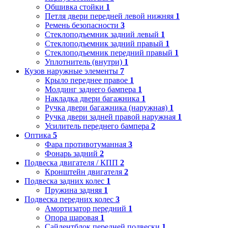
Обшивка стойки
1
Петля двери передней левой нижняя
1
Ремень безопасности
3
Стеклоподъемник задний левый
1
Стеклоподъемник задний правый
1
Стеклоподъемник передний правый
1
Уплотнитель (внутри)
1
Кузов наружные элементы
7
Крыло переднее правое
1
Молдинг заднего бампера
1
Накладка двери багажника
1
Ручка двери багажника (наружная)
1
Ручка двери задней правой наружная
1
Усилитель переднего бампера
2
Оптика
5
Фара противотуманная
3
Фонарь задний
2
Подвеска двигателя / КПП
2
Кронштейн двигателя
2
Подвеска задних колес
1
Пружина задняя
1
Подвеска передних колес
3
Амортизатор передний
1
Опора шаровая
1
Сайлентблок передней подвески
1