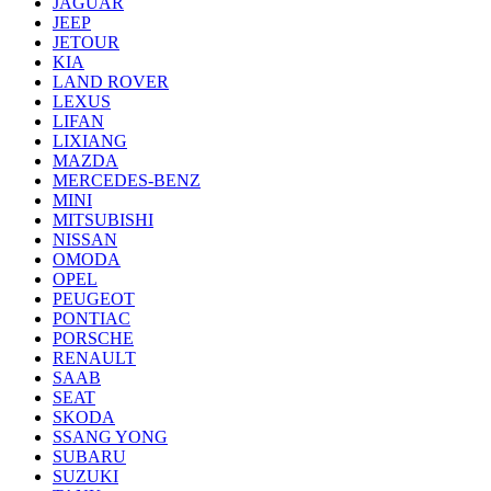
JAGUAR
JEEP
JETOUR
KIA
LAND ROVER
LEXUS
LIFAN
LIXIANG
MAZDA
MERCEDES-BENZ
MINI
MITSUBISHI
NISSAN
OMODA
OPEL
PEUGEOT
PONTIAC
PORSCHE
RENAULT
SAAB
SEAT
SKODA
SSANG YONG
SUBARU
SUZUKI