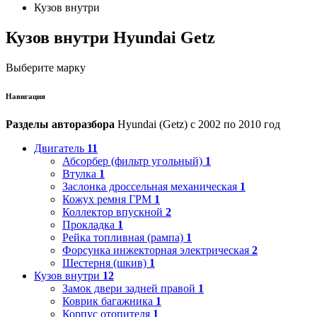
Кузов внутри
Кузов внутри Hyundai Getz
Выберите марку
Навигация
Разделы авторазбора
Hyundai (Getz) с 2002 по 2010 год
Двигатель
11
Абсорбер (фильтр угольный)
1
Втулка
1
Заслонка дроссельная механическая
1
Кожух ремня ГРМ
1
Коллектор впускной
2
Прокладка
1
Рейка топливная (рампа)
1
Форсунка инжекторная электрическая
2
Шестерня (шкив)
1
Кузов внутри
12
Замок двери задней правой
1
Коврик багажника
1
Корпус отопителя
1