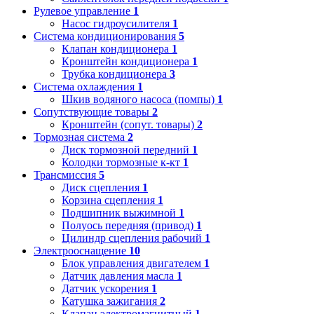
Рулевое управление
1
Насос гидроусилителя
1
Система кондиционирования
5
Клапан кондиционера
1
Кронштейн кондиционера
1
Трубка кондиционера
3
Система охлаждения
1
Шкив водяного насоса (помпы)
1
Сопутствующие товары
2
Кронштейн (сопут. товары)
2
Тормозная система
2
Диск тормозной передний
1
Колодки тормозные к-кт
1
Трансмиссия
5
Диск сцепления
1
Корзина сцепления
1
Подшипник выжимной
1
Полуось передняя (привод)
1
Цилиндр сцепления рабочий
1
Электрооснащение
10
Блок управления двигателем
1
Датчик давления масла
1
Датчик ускорения
1
Катушка зажигания
2
Клапан электромагнитный
1