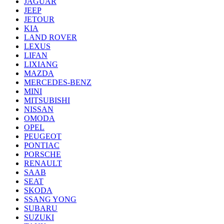
JAGUAR
JEEP
JETOUR
KIA
LAND ROVER
LEXUS
LIFAN
LIXIANG
MAZDA
MERCEDES-BENZ
MINI
MITSUBISHI
NISSAN
OMODA
OPEL
PEUGEOT
PONTIAC
PORSCHE
RENAULT
SAAB
SEAT
SKODA
SSANG YONG
SUBARU
SUZUKI