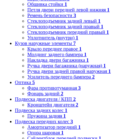
Обшивка стойки
1
Петля двери передней левой нижняя
1
Ремень безопасности
3
Стеклоподъемник задний левый
1
Стеклоподъемник задний правый
1
Стеклоподъемник передний правый
1
Уплотнитель (внутри)
1
Кузов наружные элементы
7
Крыло переднее правое
1
Молдинг заднего бампера
1
Накладка двери багажника
1
Ручка двери багажника (наружная)
1
Ручка двери задней правой наружная
1
Усилитель переднего бампера
2
Оптика
5
Фара противотуманная
3
Фонарь задний
2
Подвеска двигателя / КПП
2
Кронштейн двигателя
2
Подвеска задних колес
1
Пружина задняя
1
Подвеска передних колес
3
Амортизатор передний
1
Опора шаровая
1
Сайлентблок передней подвески
1