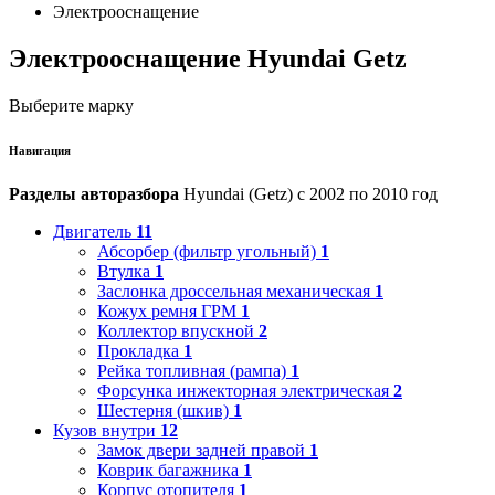
Электрооснащение
Электрооснащение Hyundai Getz
Выберите марку
Навигация
Разделы авторазбора
Hyundai (Getz) с 2002 по 2010 год
Двигатель
11
Абсорбер (фильтр угольный)
1
Втулка
1
Заслонка дроссельная механическая
1
Кожух ремня ГРМ
1
Коллектор впускной
2
Прокладка
1
Рейка топливная (рампа)
1
Форсунка инжекторная электрическая
2
Шестерня (шкив)
1
Кузов внутри
12
Замок двери задней правой
1
Коврик багажника
1
Корпус отопителя
1