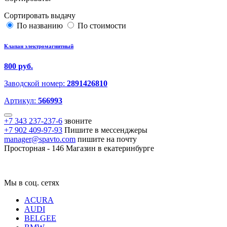
Сортировать выдачу
По названию
По стоимости
Клапан электромагнитный
800 руб.
Заводской номер:
2891426810
Артикул:
566993
+7 343 237-237-6
звоните
+7 902 409-97-93
Пишите в мессенджеры
manager@spavto.com
пишите на почту
Просторная - 146
Магазин в екатеринбурге
Мы в соц. сетях
ACURA
AUDI
BELGEE