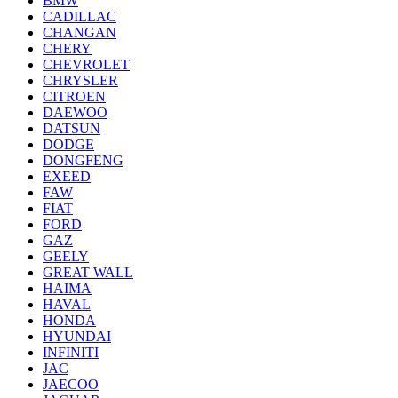
BMW
CADILLAC
CHANGAN
CHERY
CHEVROLET
CHRYSLER
CITROEN
DAEWOO
DATSUN
DODGE
DONGFENG
EXEED
FAW
FIAT
FORD
GAZ
GEELY
GREAT WALL
HAIMA
HAVAL
HONDA
HYUNDAI
INFINITI
JAC
JAECOO