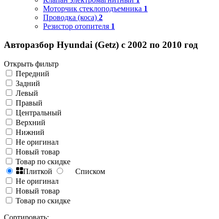
Моторчик стеклоподъемника
1
Проводка (коса)
2
Резистор отопителя
1
Авторазбор Hyundai (Getz) с 2002 по 2010 год
Открыть фильтр
Передний
Задний
Левый
Правый
Центральный
Верхний
Нижний
Не оригинал
Новый товар
Товар по скидке
Плиткой
Списком
Не оригинал
Новый товар
Товар по скидке
Сортировать: