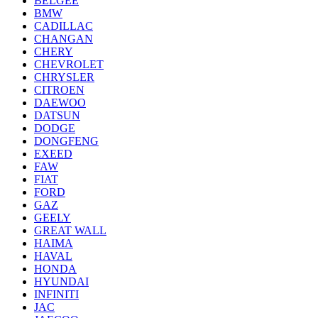
BELGEE
BMW
CADILLAC
CHANGAN
CHERY
CHEVROLET
CHRYSLER
CITROEN
DAEWOO
DATSUN
DODGE
DONGFENG
EXEED
FAW
FIAT
FORD
GAZ
GEELY
GREAT WALL
HAIMA
HAVAL
HONDA
HYUNDAI
INFINITI
JAC