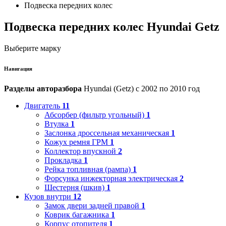
Подвеска передних колес
Подвеска передних колес Hyundai Getz
Выберите марку
Навигация
Разделы авторазбора
Hyundai (Getz) с 2002 по 2010 год
Двигатель
11
Абсорбер (фильтр угольный)
1
Втулка
1
Заслонка дроссельная механическая
1
Кожух ремня ГРМ
1
Коллектор впускной
2
Прокладка
1
Рейка топливная (рампа)
1
Форсунка инжекторная электрическая
2
Шестерня (шкив)
1
Кузов внутри
12
Замок двери задней правой
1
Коврик багажника
1
Корпус отопителя
1