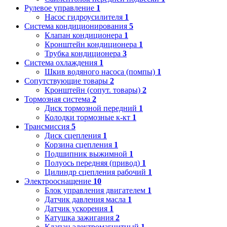
Рулевое управление
1
Насос гидроусилителя
1
Система кондиционирования
5
Клапан кондиционера
1
Кронштейн кондиционера
1
Трубка кондиционера
3
Система охлаждения
1
Шкив водяного насоса (помпы)
1
Сопутствующие товары
2
Кронштейн (сопут. товары)
2
Тормозная система
2
Диск тормозной передний
1
Колодки тормозные к-кт
1
Трансмиссия
5
Диск сцепления
1
Корзина сцепления
1
Подшипник выжимной
1
Полуось передняя (привод)
1
Цилиндр сцепления рабочий
1
Электрооснащение
10
Блок управления двигателем
1
Датчик давления масла
1
Датчик ускорения
1
Катушка зажигания
2
Клапан электромагнитный
1