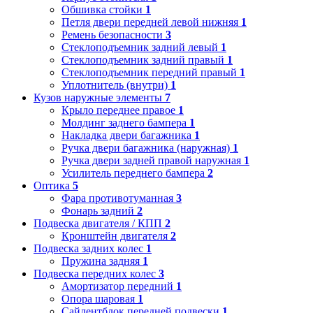
Обшивка стойки
1
Петля двери передней левой нижняя
1
Ремень безопасности
3
Стеклоподъемник задний левый
1
Стеклоподъемник задний правый
1
Стеклоподъемник передний правый
1
Уплотнитель (внутри)
1
Кузов наружные элементы
7
Крыло переднее правое
1
Молдинг заднего бампера
1
Накладка двери багажника
1
Ручка двери багажника (наружная)
1
Ручка двери задней правой наружная
1
Усилитель переднего бампера
2
Оптика
5
Фара противотуманная
3
Фонарь задний
2
Подвеска двигателя / КПП
2
Кронштейн двигателя
2
Подвеска задних колес
1
Пружина задняя
1
Подвеска передних колес
3
Амортизатор передний
1
Опора шаровая
1
Сайлентблок передней подвески
1