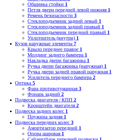
Обшивка стойки
1
Петля двери передней левой нижняя
1
Ремень безопасности
3
Стеклоподъемник задний левый
1
Стеклоподъемник задний правый
1
Стеклоподъемник передний правый
1
Уплотнитель (внутри)
1
Кузов наружные элементы
7
Крыло переднее правое
1
Молдинг заднего бампера
1
Накладка двери багажника
1
Ручка двери багажника (наружная)
1
Ручка двери задней правой наружная
1
Усилитель переднего бампера
2
Оптика
5
Фара противотуманная
3
Фонарь задний
2
Подвеска двигателя / КПП
2
Кронштейн двигателя
2
Подвеска задних колес
1
Пружина задняя
1
Подвеска передних колес
3
Амортизатор передний
1
Опора шаровая
1
Сайлентблок передней подвески
1