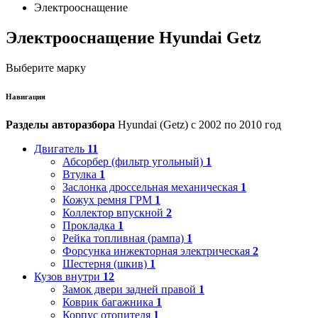
Электрооснащение
Электрооснащение Hyundai Getz
Выберите марку
Навигация
Разделы авторазбора
Hyundai (Getz) с 2002 по 2010 год
Двигатель
11
Абсорбер (фильтр угольный)
1
Втулка
1
Заслонка дроссельная механическая
1
Кожух ремня ГРМ
1
Коллектор впускной
2
Прокладка
1
Рейка топливная (рампа)
1
Форсунка инжекторная электрическая
2
Шестерня (шкив)
1
Кузов внутри
12
Замок двери задней правой
1
Коврик багажника
1
Корпус отопителя
1