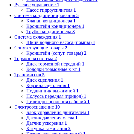
Рулевое управление
1
Насос гидроусилителя
1
Система кондиционирования
5
Клапан кондиционера
1
Кронштейн кондиционера
1
Трубка кондиционера
3
Система охлаждения
1
Шкив водяного насоса (помпы)
1
Сопутствующие товары
2
Кронштейн (сопут. товары)
2
Тормозная система
2
Диск тормозной передний
1
Колодки тормозные к-кт
1
Трансмиссия
5
Диск сцепления
1
Корзина сцепления
1
Подшипник выжимной
1
Полуось передняя (привод)
1
Цилиндр сцепления рабочий
1
Электрооснащение
10
Блок управления двигателем
1
Датчик давления масла
1
Датчик ускорения
1
Катушка зажигания
2
Клапан электромагнитный
1