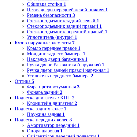
Обшивка стойки
1
Петля двери передней левой нижняя
1
Ремень безопасности
3
Стеклоподъемник задний левый
1
Стеклоподъемник задний правый
1
Стеклоподъемник передний правый
1
Уплотнитель (внутри)
1
Кузов наружные элементы
7
Крыло переднее правое
1
Молдинг заднего бампера
1
Накладка двери багажника
1
Ручка двери багажника (наружная)
1
Ручка двери задней правой наружная
1
Усилитель переднего бампера
2
Оптика
5
Фара противотуманная
3
Фонарь задний
2
Подвеска двигателя / КПП
2
Кронштейн двигателя
2
Подвеска задних колес
1
Пружина задняя
1
Подвеска передних колес
3
Амортизатор передний
1
Опора шаровая
1
Сайлентблок передней подвески
1