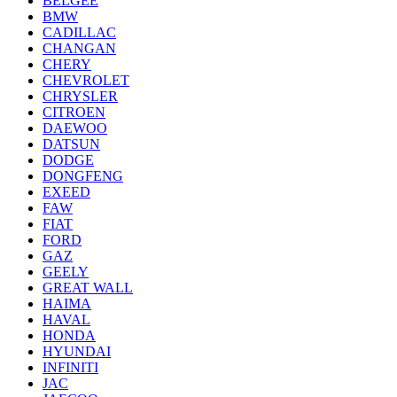
BELGEE
BMW
CADILLAC
CHANGAN
CHERY
CHEVROLET
CHRYSLER
CITROEN
DAEWOO
DATSUN
DODGE
DONGFENG
EXEED
FAW
FIAT
FORD
GAZ
GEELY
GREAT WALL
HAIMA
HAVAL
HONDA
HYUNDAI
INFINITI
JAC