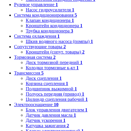
Рулевое управление
1
Насос гидроусилителя
1
Система кондиционирования
5
Клапан кондиционера
1
Кронштейн кондиционера
1
Трубка кондиционера
3
Система охлаждения
1
Шкив водяного насоса (помпы)
1
Сопутствующие товары
2
Кронштейн (сопут. товары)
2
Тормозная система
2
Диск тормозной передний
1
Колодки тормозные к-кт
1
Трансмиссия
5
Диск сцепления
1
Корзина сцепления
1
Подшипник выжимной
1
Полуось передняя (привод)
1
Цилиндр сцепления рабочий
1
Электрооснащение
10
Блок управления двигателем
1
Датчик давления масла
1
Датчик ускорения
1
Катушка зажигания
2
Клапан электромагнитный
1