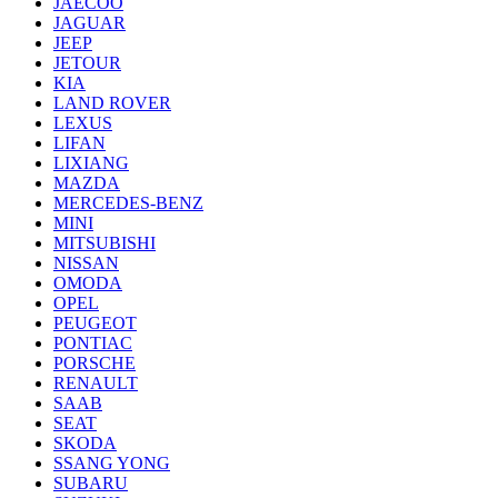
JAECOO
JAGUAR
JEEP
JETOUR
KIA
LAND ROVER
LEXUS
LIFAN
LIXIANG
MAZDA
MERCEDES-BENZ
MINI
MITSUBISHI
NISSAN
OMODA
OPEL
PEUGEOT
PONTIAC
PORSCHE
RENAULT
SAAB
SEAT
SKODA
SSANG YONG
SUBARU