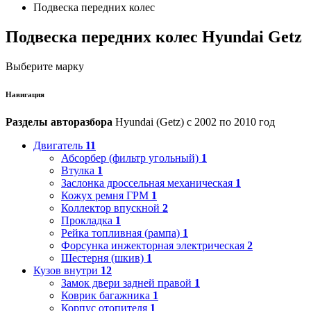
Подвеска передних колес
Подвеска передних колес Hyundai Getz
Выберите марку
Навигация
Разделы авторазбора
Hyundai (Getz) с 2002 по 2010 год
Двигатель
11
Абсорбер (фильтр угольный)
1
Втулка
1
Заслонка дроссельная механическая
1
Кожух ремня ГРМ
1
Коллектор впускной
2
Прокладка
1
Рейка топливная (рампа)
1
Форсунка инжекторная электрическая
2
Шестерня (шкив)
1
Кузов внутри
12
Замок двери задней правой
1
Коврик багажника
1
Корпус отопителя
1