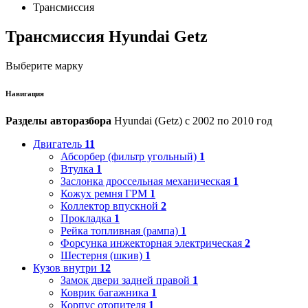
Трансмиссия
Трансмиссия Hyundai Getz
Выберите марку
Навигация
Разделы авторазбора
Hyundai (Getz) с 2002 по 2010 год
Двигатель
11
Абсорбер (фильтр угольный)
1
Втулка
1
Заслонка дроссельная механическая
1
Кожух ремня ГРМ
1
Коллектор впускной
2
Прокладка
1
Рейка топливная (рампа)
1
Форсунка инжекторная электрическая
2
Шестерня (шкив)
1
Кузов внутри
12
Замок двери задней правой
1
Коврик багажника
1
Корпус отопителя
1