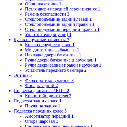
Обшивка стойки
1
Петля двери передней левой нижняя
1
Ремень безопасности
3
Стеклоподъемник задний левый
1
Стеклоподъемник задний правый
1
Стеклоподъемник передний правый
1
Уплотнитель (внутри)
1
Кузов наружные элементы
7
Крыло переднее правое
1
Молдинг заднего бампера
1
Накладка двери багажника
1
Ручка двери багажника (наружная)
1
Ручка двери задней правой наружная
1
Усилитель переднего бампера
2
Оптика
5
Фара противотуманная
3
Фонарь задний
2
Подвеска двигателя / КПП
2
Кронштейн двигателя
2
Подвеска задних колес
1
Пружина задняя
1
Подвеска передних колес
3
Амортизатор передний
1
Опора шаровая
1
Сайлентблок передней подвески
1