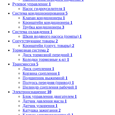
Рулевое управление
1
Насос гидроусилителя
1
Система кондиционирования
5
Клапан кондиционера
1
Кронштейн кондиционера
1
Трубка кондиционера
3
Система охлаждения
1
Шкив водяного насоса (помпы)
1
Сопутствующие товары
2
Кронштейн (сопут. товары)
2
Тормозная система
2
Диск тормозной передний
1
Колодки тормозные к-кт
1
Трансмиссия
5
Диск сцепления
1
Корзина сцепления
1
Подшипник выжимной
1
Полуось передняя (привод)
1
Цилиндр сцепления рабочий
1
Электрооснащение
10
Блок управления двигателем
1
Датчик давления масла
1
Датчик ускорения
1
Катушка зажигания
2
Клапан электромагнитный
1