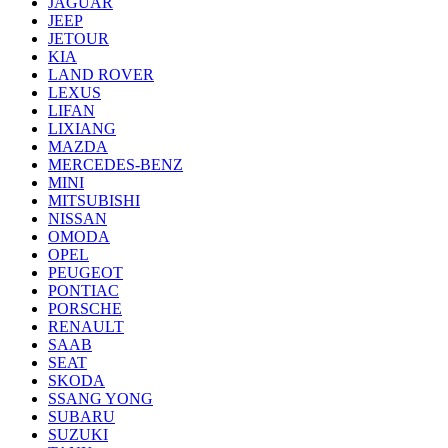
JAGUAR
JEEP
JETOUR
KIA
LAND ROVER
LEXUS
LIFAN
LIXIANG
MAZDA
MERCEDES-BENZ
MINI
MITSUBISHI
NISSAN
OMODA
OPEL
PEUGEOT
PONTIAC
PORSCHE
RENAULT
SAAB
SEAT
SKODA
SSANG YONG
SUBARU
SUZUKI