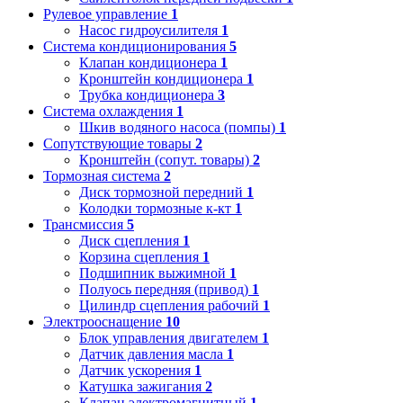
Рулевое управление
1
Насос гидроусилителя
1
Система кондиционирования
5
Клапан кондиционера
1
Кронштейн кондиционера
1
Трубка кондиционера
3
Система охлаждения
1
Шкив водяного насоса (помпы)
1
Сопутствующие товары
2
Кронштейн (сопут. товары)
2
Тормозная система
2
Диск тормозной передний
1
Колодки тормозные к-кт
1
Трансмиссия
5
Диск сцепления
1
Корзина сцепления
1
Подшипник выжимной
1
Полуось передняя (привод)
1
Цилиндр сцепления рабочий
1
Электрооснащение
10
Блок управления двигателем
1
Датчик давления масла
1
Датчик ускорения
1
Катушка зажигания
2
Клапан электромагнитный
1