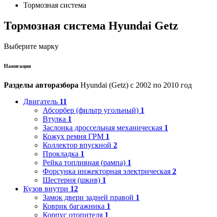
Тормозная система
Тормозная система Hyundai Getz
Выберите марку
Навигация
Разделы авторазбора
Hyundai (Getz) с 2002 по 2010 год
Двигатель
11
Абсорбер (фильтр угольный)
1
Втулка
1
Заслонка дроссельная механическая
1
Кожух ремня ГРМ
1
Коллектор впускной
2
Прокладка
1
Рейка топливная (рампа)
1
Форсунка инжекторная электрическая
2
Шестерня (шкив)
1
Кузов внутри
12
Замок двери задней правой
1
Коврик багажника
1
Корпус отопителя
1