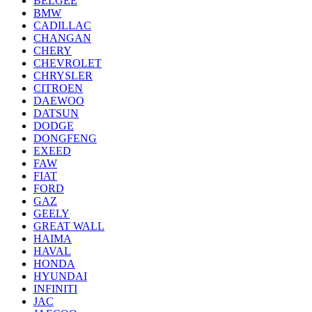
BELGEE
BMW
CADILLAC
CHANGAN
CHERY
CHEVROLET
CHRYSLER
CITROEN
DAEWOO
DATSUN
DODGE
DONGFENG
EXEED
FAW
FIAT
FORD
GAZ
GEELY
GREAT WALL
HAIMA
HAVAL
HONDA
HYUNDAI
INFINITI
JAC