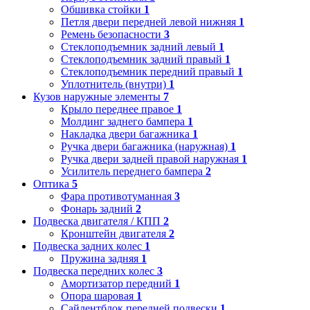
Обшивка стойки
1
Петля двери передней левой нижняя
1
Ремень безопасности
3
Стеклоподъемник задний левый
1
Стеклоподъемник задний правый
1
Стеклоподъемник передний правый
1
Уплотнитель (внутри)
1
Кузов наружные элементы
7
Крыло переднее правое
1
Молдинг заднего бампера
1
Накладка двери багажника
1
Ручка двери багажника (наружная)
1
Ручка двери задней правой наружная
1
Усилитель переднего бампера
2
Оптика
5
Фара противотуманная
3
Фонарь задний
2
Подвеска двигателя / КПП
2
Кронштейн двигателя
2
Подвеска задних колес
1
Пружина задняя
1
Подвеска передних колес
3
Амортизатор передний
1
Опора шаровая
1
Сайлентблок передней подвески
1