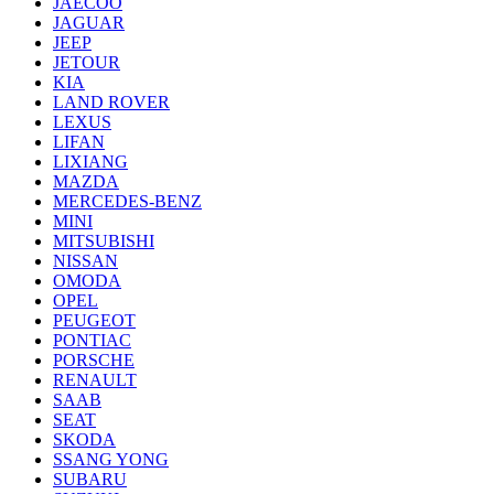
JAECOO
JAGUAR
JEEP
JETOUR
KIA
LAND ROVER
LEXUS
LIFAN
LIXIANG
MAZDA
MERCEDES-BENZ
MINI
MITSUBISHI
NISSAN
OMODA
OPEL
PEUGEOT
PONTIAC
PORSCHE
RENAULT
SAAB
SEAT
SKODA
SSANG YONG
SUBARU