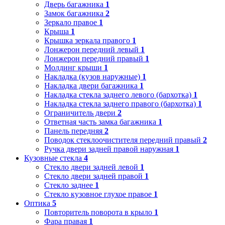
Дверь багажника
1
Замок багажника
2
Зеркало правое
1
Крыша
1
Крышка зеркала правого
1
Лонжерон передний левый
1
Лонжерон передний правый
1
Молдинг крыши
1
Накладка (кузов наружные)
1
Накладка двери багажника
1
Накладка стекла заднего левого (бархотка)
1
Накладка стекла заднего правого (бархотка)
1
Ограничитель двери
2
Ответная часть замка багажника
1
Панель передняя
2
Поводок стеклоочистителя передний правый
2
Ручка двери задней правой наружная
1
Кузовные стекла
4
Стекло двери задней левой
1
Стекло двери задней правой
1
Стекло заднее
1
Стекло кузовное глухое правое
1
Оптика
5
Повторитель поворота в крыло
1
Фара правая
1