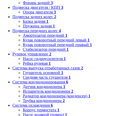
Фонарь задний
3
Подвеска двигателя / КПП
3
Опора двигателя
3
Подвеска задних колес
2
Балка задняя
1
Пружина задняя
1
Подвеска передних колес
4
Амортизатор передний
1
Кулак поворотный передний левый
1
Кулак поворотный передний правый
1
Стабилизатор передний
1
Рулевое управление
2
Насос гидроусилителя
1
Рейка рулевая
1
Система выпуска отработанных газов
2
Глушитель основной
1
Средняя часть глушителя
1
Система кондиционирования
6
Датчик кондиционера
1
Испаритель кондиционера
2
Радиатор кондиционера (конденсер)
1
Трубка кондиционера
2
Система охлаждения
6
Корпус термостата
1
Насос водяной (помпа)
1