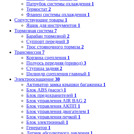
Патрубок системы охлаждения
1
Термостат
2
Фланец системы охлаждения
1
Сопутствующие товары
1
Ящик для инструментов
1
Тормозная система
7
Барабан тормозной
2
Суппорт передний
3
Трос стояночного тормоза
2
Трансмиссия
7
Корзина сцепления
1
Полуось передняя (привод)
3
Ступица задняя
2
Цилиндр сцепления главный
1
Электрооснащение
30
Активатор замка крышки багажника
1
Блок ABS (насос)
1
Блок предохранителей
1
Блок управления AIR BAG
2
Блок управления АКПП
1
Блок управления двигателем
1
Блок управления печкой
1
Блок электронный
1
Генератор
1
Датчик абсолютного давления
1