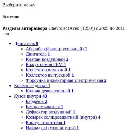
Выберите марку
Навигация
Разделы авторазбора
Chevrolet (Aveo (T250)) с 2005 по 2011
год
Двигатель
9
Абсорбер (фильтр угольный)
1
Двигатель
1
Клапан воздушный
2
Кожух ремня ГРМ
1
Коллектор впускной
1
Коллектор выпускной
1
Форсунка инжекторная электрическая
2
Колесные диски
1
Колпак декоративный
1
Кузов внутри
43
Бардачок
2
Бачок омывателя
1
Дефлектор воздушный
1
Козырек солнцезащитный (внутри)
4
Корпус отопителя
1
Накладка (кузов внутри)
1