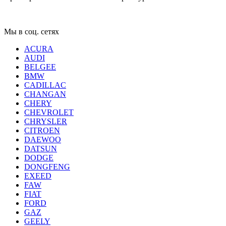
Мы в соц. сетях
ACURA
AUDI
BELGEE
BMW
CADILLAC
CHANGAN
CHERY
CHEVROLET
CHRYSLER
CITROEN
DAEWOO
DATSUN
DODGE
DONGFENG
EXEED
FAW
FIAT
FORD
GAZ
GEELY