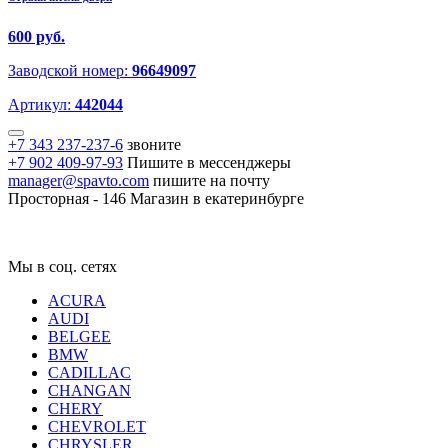
600 руб.
Заводской номер:
96649097
Артикул:
442044
+7 343 237-237-6
звоните
+7 902 409-97-93
Пишите в мессенджеры
manager@spavto.com
пишите на почту
Просторная - 146
Магазин в екатеринбурге
Мы в соц. сетях
ACURA
AUDI
BELGEE
BMW
CADILLAC
CHANGAN
CHERY
CHEVROLET
CHRYSLER