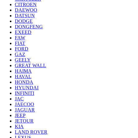
CITROEN
DAEWOO
DATSUN
DODGE
DONGFENG
EXEED
FAW
FIAT
FORD
GAZ
GEELY
GREAT WALL
HAIMA
HAVAL
HONDA
HYUNDAI
INFINITI
JAC
JAECOO
JAGUAR
JEEP
JETOUR
KIA
LAND ROVER
LEXUS