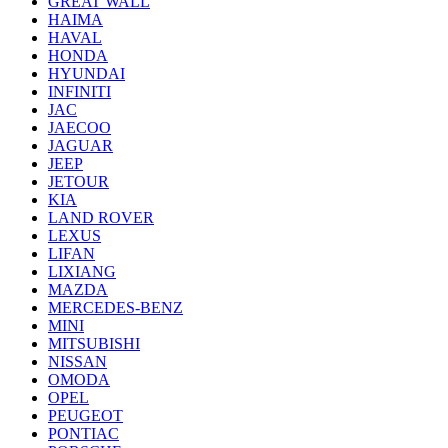
GREAT WALL
HAIMA
HAVAL
HONDA
HYUNDAI
INFINITI
JAC
JAECOO
JAGUAR
JEEP
JETOUR
KIA
LAND ROVER
LEXUS
LIFAN
LIXIANG
MAZDA
MERCEDES-BENZ
MINI
MITSUBISHI
NISSAN
OMODA
OPEL
PEUGEOT
PONTIAC