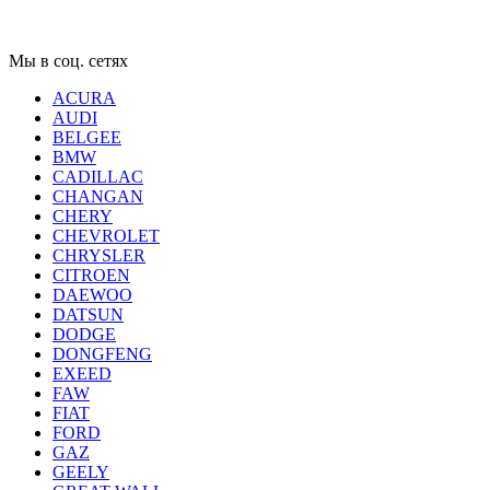
Мы в соц. сетях
ACURA
AUDI
BELGEE
BMW
CADILLAC
CHANGAN
CHERY
CHEVROLET
CHRYSLER
CITROEN
DAEWOO
DATSUN
DODGE
DONGFENG
EXEED
FAW
FIAT
FORD
GAZ
GEELY