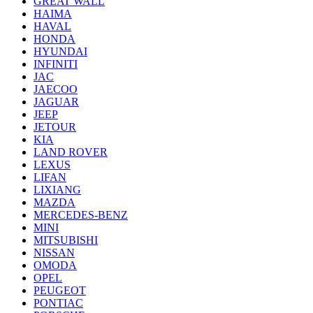
GREAT WALL
HAIMA
HAVAL
HONDA
HYUNDAI
INFINITI
JAC
JAECOO
JAGUAR
JEEP
JETOUR
KIA
LAND ROVER
LEXUS
LIFAN
LIXIANG
MAZDA
MERCEDES-BENZ
MINI
MITSUBISHI
NISSAN
OMODA
OPEL
PEUGEOT
PONTIAC