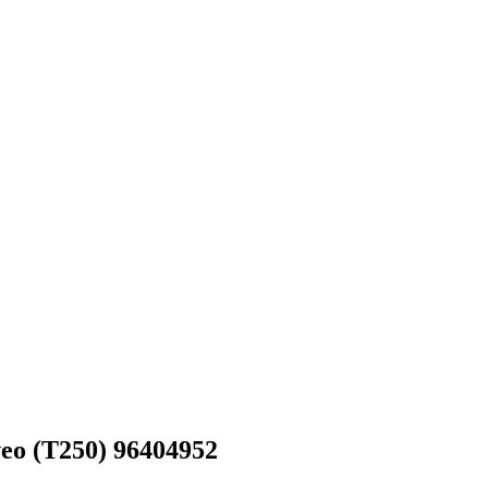
eo (T250) 96404952